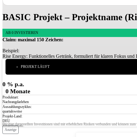
BASIC Projekt – Projektname (Ri
AB
0
INVESTIEREN
Claim: maximal 150 Zeichen:
Beispiel:
Rise Energy: Funktionelles Getränk, formuliert für klaren Fokus und 
PROJEKT LÄUFT
0
% p.a.
0
Monate
Produktart:
Nachrangdarlehen
Auszahlungszyklus:
quartalsweise
Projekt-Land:
DEU
Die hier dargestellten Investitionen sind mit erheblichen Risiken verbunden und können zum vol
Risikohinweis:
Anzeige