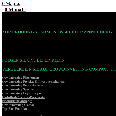
0
% p.a.
0
Monate
ZUR PRODUKT-ALARM | NEWSLETTER ANMELDUNG
FOLGEN SIE UNS BEI LINKEDIN
VERGLEICHEN SIE AUF CROWDINVESTING-COMPACT & 
crowdinvesting Plattformen
crowdinvesting Projekte & Investitionschancen
crowdinvesting Bonus Aktionen
crowdinvesting Sparplan
crowdinvesting Ergänzungen
Club-Deals / Private-Placements
Finanzierung anfragen
Crowdinvesting Glossar
Top-Zins Produkte