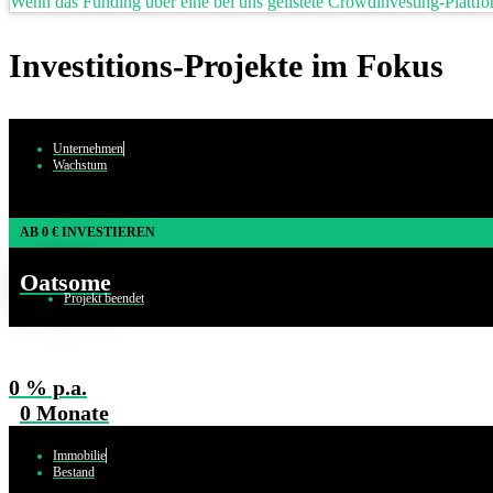
Wenn das Funding über eine bei uns gelistete Crowdinvesting-Plattform
Investitions-Projekte im Fokus
Unternehmen
Wachstum
AB
0
€ INVESTIEREN
Oatsome
Projekt beendet
0
% p.a.
0
Monate
Immobilie
Bestand