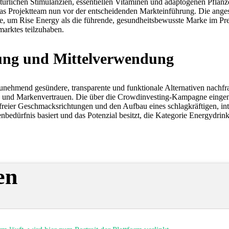
ürlichen Stimulanzien, essentiellen Vitaminen und adaptogenen Pflanzen
as Projektteam nun vor der entscheidenden Markteinführung. Die anges
, um Rise Energy als die führende, gesundheitsbewusste Marke im Pre
arktes teilzuhaben.
ung und Mittelverwendung
nehmend gesündere, transparente und funktionale Alternativen nachfrag
toffe und Markenvertrauen. Die über die Crowdinvesting-Kampagne einge
freier Geschmacksrichtungen und den Aufbau eines schlagkräftigen, inte
nbedürfnis basiert und das Potenzial besitzt, die Kategorie Energydrin
en