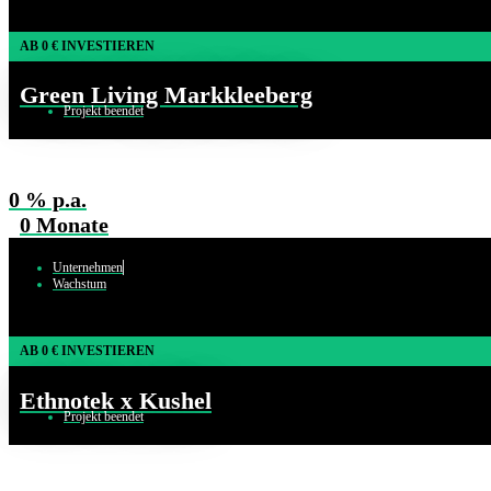
AB
0
€ INVESTIEREN
Green Living Markkleeberg
Projekt beendet
0
% p.a.
0
Monate
Unternehmen
Wachstum
AB
0
€ INVESTIEREN
Ethnotek x Kushel
Projekt beendet