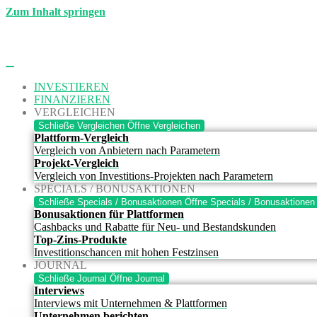
Zum Inhalt springen
INVESTIEREN
FINANZIEREN
VERGLEICHEN
Schließe Vergleichen
Öffne Vergleichen
Plattform-Vergleich
Vergleich von Anbietern nach Parametern
Projekt-Vergleich
Vergleich von Investitions-Projekten nach Parametern
SPECIALS / BONUSAKTIONEN
Schließe Specials / Bonusaktionen
Öffne Specials / Bonusaktionen
Bonusaktionen für Plattformen
Cashbacks und Rabatte für Neu- und Bestandskunden
Top-Zins-Produkte
Investitionschancen mit hohen Festzinsen
JOURNAL
Schließe Journal
Öffne Journal
Interviews
Interviews mit Unternehmen & Plattformen
Unternehmen berichten