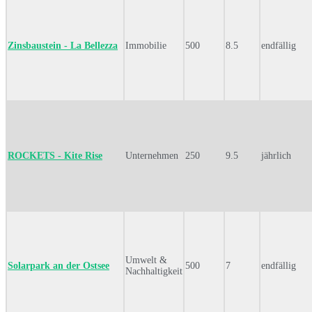
Zinsbaustein - La Bellezza
Immobilie
500
8.5
endfällig
ROCKETS - Kite Rise
Unternehmen
250
9.5
jährlich
Umwelt &
Solarpark an der Ostsee
500
7
endfällig
Nachhaltigkeit