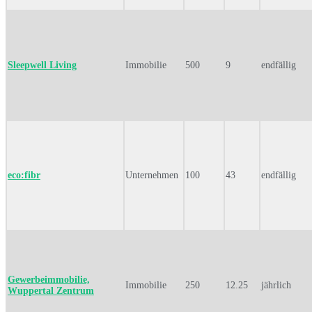
Sleepwell Living
Immobilie
500
9
endfällig
eco:fibr
Unternehmen
100
43
endfällig
Gewerbeimmobilie,
Immobilie
250
12.25
jährlich
Wuppertal Zentrum