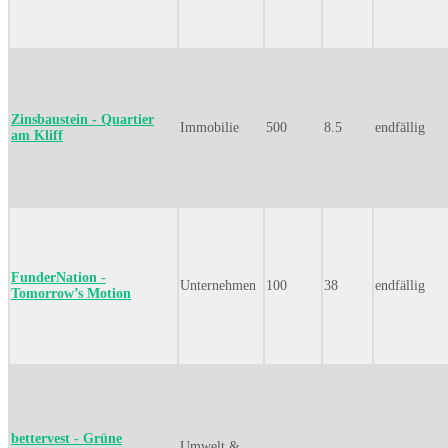
Zinsbaustein - Quartier
Immobilie
500
8.5
endfällig
am Kliff
FunderNation -
Unternehmen
100
38
endfällig
Tomorrow’s Motion
bettervest - Grüne
Umwelt &