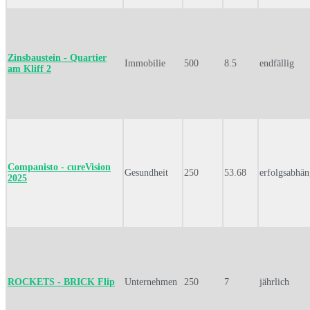
Zinsbaustein - Quartier
Immobilie
500
8.5
endfällig
am Kliff 2
Companisto - cureVision
Gesundheit
250
53.68
erfolgsabhän
2025
ROCKETS - BRICK Flip
Unternehmen
250
7
jährlich