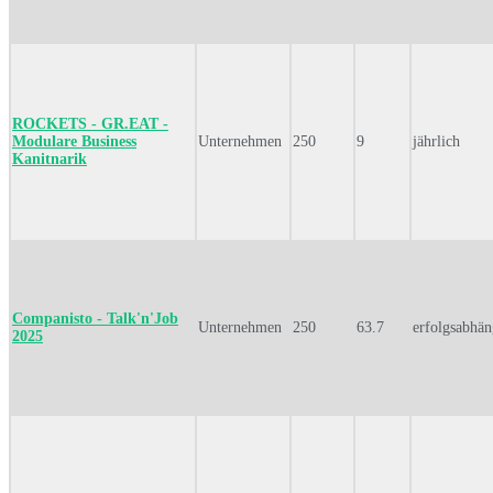
ROCKETS - GR.EAT -
Modulare Business
Unternehmen
250
9
jährlich
Kanitnarik
Companisto - Talk'n'Job
Unternehmen
250
63.7
erfolgsabhän
2025