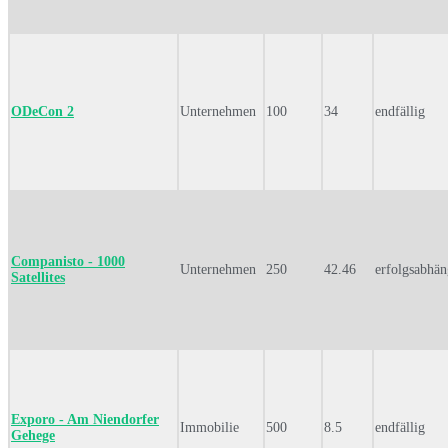
ODeCon 2
Unternehmen
100
34
endfällig
Companisto - 1000
Unternehmen
250
42.46
erfolgsabhän
Satellites
Exporo - Am Niendorfer
Immobilie
500
8.5
endfällig
Gehege