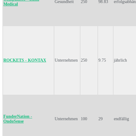
Gesundheit
250
98.83
erfolgsabhän
Medical
ROCKETS - KONTAX
Unternehmen
250
9.75
jährlich
FunderNation -
Unternehmen
100
29
endfällig
OndoSense