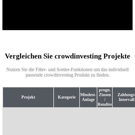
Vergleichen Sie crowdinvesting Projekte
Nutzen Sie die Filter- und Sortier-Funktionen um das individuell
passende crowdinvesting Produkt zu finden.
progn.
Mindest-
Zinsen
Zahlungs
Projekt
Kategorie
Anlage
/
Intervall
Rendite