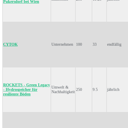
Pukersdorf bei Wien
CYTOK
Unternehmen
100
33
endfällig
ROCKETS - Green Legacy
Umwelt &
- Hydrospeicher für
250
9.5
jährlich
Nachhaltigkeit
resiliente Böden