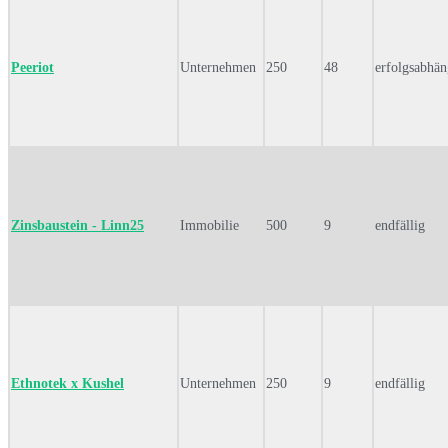
Peeriot
Unternehmen
250
48
erfolgsabhän
Zinsbaustein - Linn25
Immobilie
500
9
endfällig
Ethnotek x Kushel
Unternehmen
250
9
endfällig