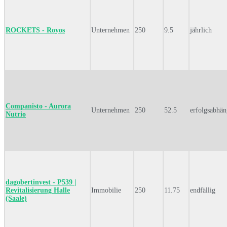
ROCKETS - Royos
Unternehmen
250
9.5
jährlich
Companisto - Aurora
Unternehmen
250
52.5
erfolgsabhän
Nutrio
dagobertinvest - P539 |
Revitalisierung Halle
Immobilie
250
11.75
endfällig
(Saale)