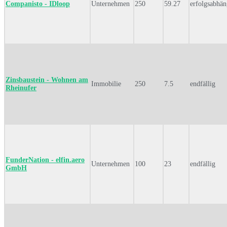
Companisto - IDloop
Unternehmen
250
59.27
erfolgsabhän
Zinsbaustein - Wohnen am
Immobilie
250
7.5
endfällig
Rheinufer
FunderNation - elfin.aero
Unternehmen
100
23
endfällig
GmbH