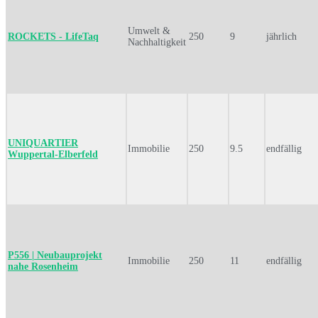
Umwelt &
ROCKETS - LifeTaq
250
9
jährlich
Nachhaltigkeit
UNIQUARTIER
Immobilie
250
9.5
endfällig
Wuppertal-Elberfeld
P556 | Neubauprojekt
Immobilie
250
11
endfällig
nahe Rosenheim