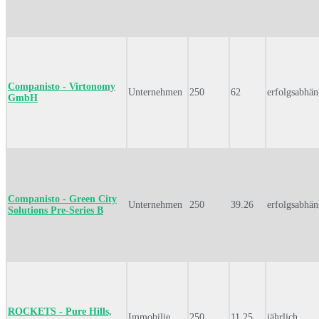
Companisto - Virtonomy
Unternehmen
250
62
erfolgsabhän
GmbH
Companisto - Green City
Unternehmen
250
39.26
erfolgsabhän
Solutions Pre-Series B
ROCKETS - Pure Hills,
Immobilie
250
11.25
jährlich