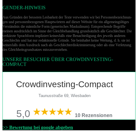
GENDER-HINWEIS
Aus Gründen der besseren Lesbarkeit der Texte verwenden wir bei Per­so­nen­be­zeich­nun­
gen und per­so­nen­be­zo­ge­nen Hauptwörtern auf dieser Website für ein allgemeingültiges
Verständnis die männliche Form (generisches Maskulinum). Entsprechende Begriffe
meinen ausdrücklich im Sinne der Gleichbehandlung grund­sätz­lich alle Geschlechter. Die
verkürzte Sprachform impliziert keinesfalls eine Benachteiligung des jeweils anderen
Geschlechts und hat nur redaktionelle Gründe. Sie beinhaltet keine Wertung, d. h. sie ist
keinesfalls dem Ausdruck nach als Geschlechterdiskriminierung oder als eine Verletzung
des Gleich­heits­grund­sat­zes misszuverstehen.
UNSERE BESUCHER ÜBER CROWDINVESTING-
COMPACT
Crowdinvesting-Compact
Taunusstraße 69, Wiesbaden
5,0
10 Rezensionen
>> Bewertung bei google abgeben