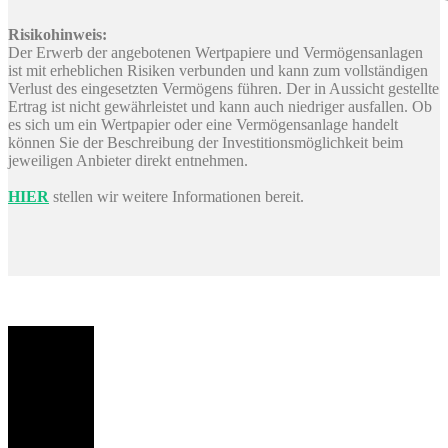
Risikohinweis:
Der Erwerb der angebotenen Wertpapiere und Vermögensanlagen
ist mit erheblichen Risiken verbunden und kann zum vollständigen
Verlust des eingesetzten Vermögens führen. Der in Aussicht gestellte
Ertrag ist nicht gewährleistet und kann auch niedriger ausfallen. Ob
es sich um ein Wertpapier oder eine Vermögensanlage handelt
können Sie der Beschreibung der Investitionsmöglichkeit beim
jeweiligen Anbieter direkt entnehmen.
HIER
stellen wir weitere Informationen bereit.