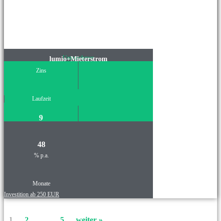
Unternehmen
lumio+Mieterstrom
Zins
Laufzeit
9
48
% p.a.
Monate
Investition ab 250 EUR
1
2
…
5
weiter »