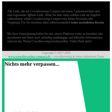
Alle Links, die auf
Crowdinvesting-Compact
mit einem * gekennzeichnet sind,
sind sogenannte
Affiliate-Links
. Wenn Sie über einen solchen Link ein Angebot
wahrnehmen, erhält
Crowdinvesting-Compact
eine kleine Provision oder
Vergütung. Für Sie entstehen dabei selbstverständlich
keine zusätzlichen Kosten
.
Mit Ihrer Unterstützung helfen Sie uns, unsere Plattform weiter zu betreiben oder
auszubauen und Ihnen auch zukünftig unabhängige und hilfreiche Informationen
rund um das Thema Crowdinvesting bereitzustellen. Vielen Dank dafür!
Copyright © 2017-2026
www.crowdinvesting-compact.de
– crowdinvesting in seiner einfachsten Form
Nichts mehr verpassen...