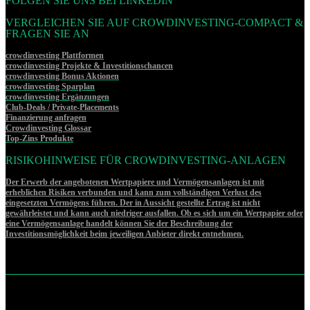
FOLGEN SIE UNS BEI LINKEDIN
VERGLEICHEN SIE AUF CROWDINVESTING-COMPACT &
FRAGEN SIE AN
crowdinvesting Plattformen
crowdinvesting Projekte & Investitionschancen
crowdinvesting Bonus Aktionen
crowdinvesting Sparplan
crowdinvesting Ergänzungen
Club-Deals / Private-Placements
Finanzierung anfragen
Crowdinvesting Glossar
Top-Zins Produkte
RISIKOHINWEISE FÜR CROWDINVESTING-ANLAGEN
Der Erwerb der angebotenen Wertpapiere und Vermögensanlagen ist mit
erheblichen Risiken verbunden und kann zum vollständigen Verlust des
eingesetzten Vermögens führen. Der in Aussicht gestellte Ertrag ist nicht
gewährleistet und kann auch niedriger ausfallen. Ob es sich um ein Wertpapier oder
eine Vermögensanlage handelt können Sie der Beschreibung der
Investitionsmöglichkeit beim jeweiligen Anbieter direkt entnehmen.