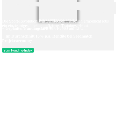
Die Sport-Revolution: Mit Sensoren in Fußbällen ermöglicht iotis
INVESTITIONS-FOKUS
ein einzigartiges, hoch gamifiziertes Trainingserlebnis.
+
Geplanter Fundingstart
PROJEKT-FAKTEN
: 19.01.2023 um 12 Uhr
+
Im Durchschnitt 16% p.a. Rendite bei Seedmatch
Projektstreuung
:
zum Funding-Index
+ Seed Investment 2.0 – Neues Produkt mit höherer endfälliger
Basisverzinsung
+ Gesamtmärkte haben ein Volumen von €1.500 Milliarden (1,5
Billionen) mit enormem Wachstumspotential (20%/Jahr) und leichter
Skalierbarkeit. Der initiale targetierbare Markt in Deutschland
besteht aus 2,6 Mio. potentiellen Kunden im Bereich Fußball alleine
+ iotis hat bereits zwei erfolgreiche Kampagnen mit Pringles
durchgeführt, zuletzt bei der Fußball-EM 2021
+ App bietet einen extrem hohen Grad an Gamification mit
weltweiter Community zur Aktivierung einer möglichst breiten
Userschicht mit Zugang zu hochwertigem Training für Alle –
unabhängig von Standort, Reisemöglichkeiten und zeitlichen
Ressourcen mit Echtzeit-Feedback
+ Netzwerk – Es stehen bereits überzeugte Investoren mit ihren