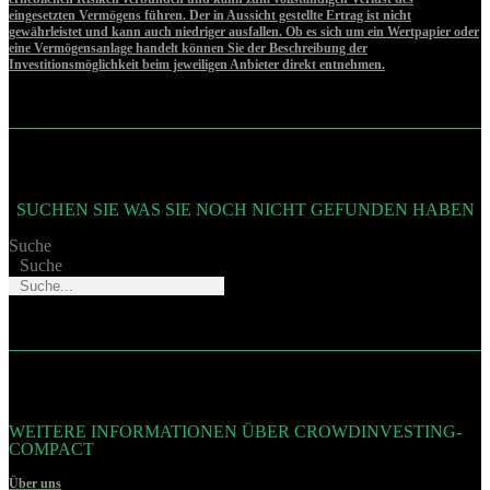
eingesetzten Vermögens führen. Der in Aussicht gestellte Ertrag ist nicht
gewährleistet und kann auch niedriger ausfallen. Ob es sich um ein Wertpapier oder
eine Vermögensanlage handelt können Sie der Beschreibung der
Investitionsmöglichkeit beim jeweiligen Anbieter direkt entnehmen.
SUCHEN SIE WAS SIE NOCH NICHT GEFUNDEN HABEN
Suche
Suche
WEITERE INFORMATIONEN ÜBER CROWDINVESTING-
COMPACT
Über uns