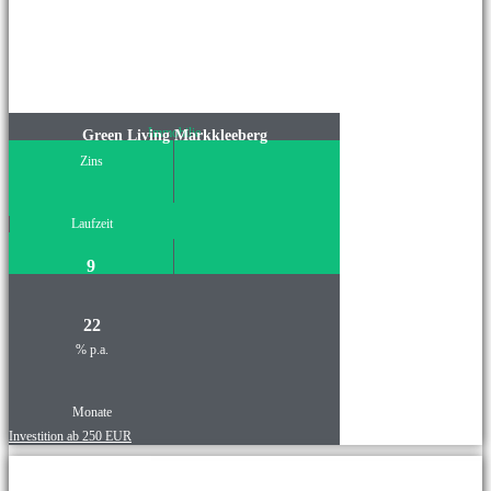
Immobilie
Green Living Markkleeberg
Zins
Laufzeit
9
22
% p.a.
Monate
Investition ab 250 EUR