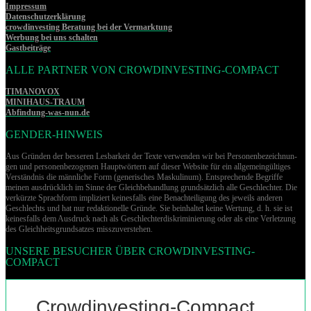
Impressum
Datenschutzerklärung
crowdinvesting Beratung bei der Vermarktung
Werbung bei uns schalten
Gastbeiträge
ALLE PARTNER VON CROWDINVESTING-COMPACT
TIMANOVOX
MINIHAUS-TRAUM
Abfindung-was-nun.de
GENDER-HINWEIS
Aus Gründen der besseren Lesbarkeit der Texte verwenden wir bei Per­so­nen­be­zeich­nun­
gen und per­so­nen­be­zo­ge­nen Hauptwörtern auf dieser Website für ein allgemeingültiges
Verständnis die männliche Form (generisches Maskulinum). Entsprechende Begriffe
meinen ausdrücklich im Sinne der Gleichbehandlung grund­sätz­lich alle Geschlechter. Die
verkürzte Sprachform impliziert keinesfalls eine Benachteiligung des jeweils anderen
Geschlechts und hat nur redaktionelle Gründe. Sie beinhaltet keine Wertung, d. h. sie ist
keinesfalls dem Ausdruck nach als Geschlechterdiskriminierung oder als eine Verletzung
des Gleich­heits­grund­sat­zes misszuverstehen.
UNSERE BESUCHER ÜBER CROWDINVESTING-
COMPACT
Crowdinvesting-Compact