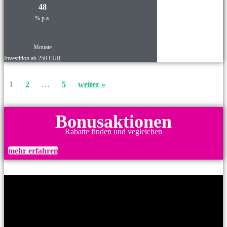
48
% p.a.
Monate
Investition ab 250 EUR
1
2
…
5
weiter »
Bonusaktionen
Rabatte finden und vegleichen
mehr erfahren