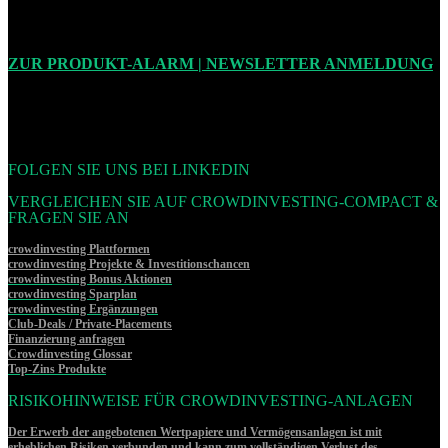
ZUR PRODUKT-ALARM | NEWSLETTER ANMELDUNG
FOLGEN SIE UNS BEI LINKEDIN
VERGLEICHEN SIE AUF CROWDINVESTING-COMPACT &
FRAGEN SIE AN
crowdinvesting Plattformen
crowdinvesting Projekte & Investitionschancen
crowdinvesting Bonus Aktionen
crowdinvesting Sparplan
crowdinvesting Ergänzungen
Club-Deals / Private-Placements
Finanzierung anfragen
Crowdinvesting Glossar
Top-Zins Produkte
RISIKOHINWEISE FÜR CROWDINVESTING-ANLAGEN
Der Erwerb der angebotenen Wertpapiere und Vermögensanlagen ist mit
erheblichen Risiken verbunden und kann zum vollständigen Verlust des