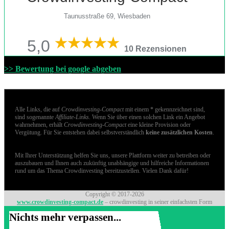
Taunusstraße 69, Wiesbaden
5,0
10 Rezensionen
>> Bewertung bei google abgeben
Alle Links, die auf
Crowdinvesting-Compact
mit einem * gekennzeichnet sind,
sind sogenannte
Affiliate-Links
. Wenn Sie über einen solchen Link ein Angebot
wahrnehmen, erhält
Crowdinvesting-Compact
eine kleine Provision oder
Vergütung. Für Sie entstehen dabei selbstverständlich
keine zusätzlichen Kosten
.
Mit Ihrer Unterstützung helfen Sie uns, unsere Plattform weiter zu betreiben oder
auszubauen und Ihnen auch zukünftig unabhängige und hilfreiche Informationen
rund um das Thema Crowdinvesting bereitzustellen. Vielen Dank dafür!
Copyright © 2017-2026
www.crowdinvesting-compact.de
– crowdinvesting in seiner einfachsten Form
Nichts mehr verpassen...