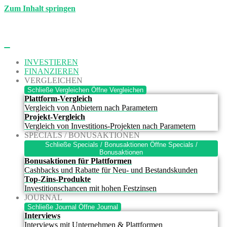
Zum Inhalt springen
INVESTIEREN
FINANZIEREN
VERGLEICHEN
Schließe Vergleichen
Öffne Vergleichen
Plattform-Vergleich
Vergleich von Anbietern nach Parametern
Projekt-Vergleich
Vergleich von Investitions-Projekten nach Parametern
SPECIALS / BONUSAKTIONEN
Schließe Specials / Bonusaktionen
Öffne Specials /
Bonusaktionen
Bonusaktionen für Plattformen
Cashbacks und Rabatte für Neu- und Bestandskunden
Top-Zins-Produkte
Investitionschancen mit hohen Festzinsen
JOURNAL
Schließe Journal
Öffne Journal
Interviews
Interviews mit Unternehmen & Plattformen