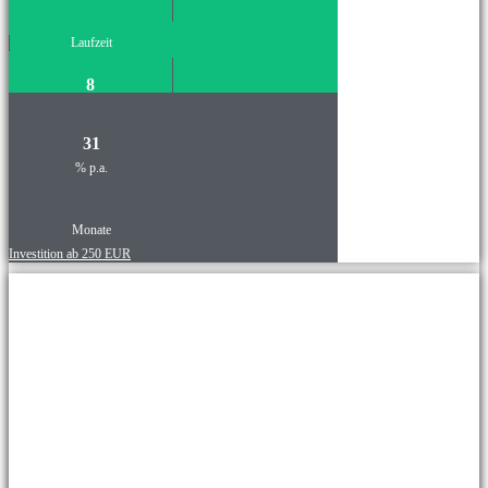
Laufzeit
8
31
% p.a.
Monate
Investition ab 250 EUR