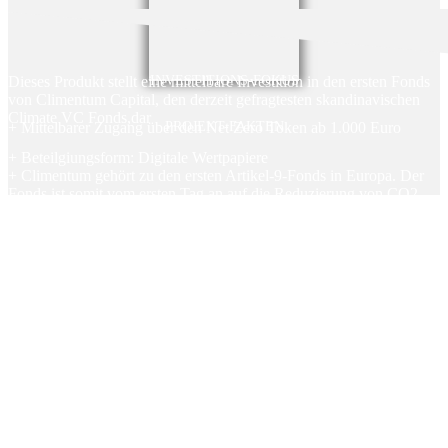
Dieses Produkt stellt eine mittelbare Investition in den ersten Fonds
INVESTITIONS-FOKUS
von Climentum Capital, den derzeit gefragtesten skandinavischen
Climate VC Fonds,dar
+ Mittelbarer Zugang über den Net Zero Token ab 1.000 Euro
PROJEKT-FAKTEN
+ Beteilgiungsform: Digitale Wertpapiere
+ Climentum gehört zu den ersten Artikel-9-Fonds in Europa. Der
Fonds ist somit vom ersten Tag an auf die Reduzierung von CO2-
Emissionen ausgerichtet. Für die Messung der Einsparung von
CO2-Emissionen werden Life Cycle Assessments (LCA)
durchgeführt
+ Der Climate Tech Fonds von Climentum Capital strebt ein
Fondsvolumen von 150 Mio. € an. Mit diesem Fondsvolumen plant
Climentum eine Beteiligung an bis zu 25 Start-ups
+ Avisiert wird eine Investmentperiode von 4 Jahren sowie eine
durchschnittliche Haltedauer der erworbenen Unternehmensanteile
von 6-7 Jahren