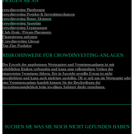
FRAGEN SIE AN
crowdinvesting Plattformen
crowdinvesting Projekte & Investitionschancen
crowdinvesting Bonus Aktionen
crowdinvesting Sparplan
crowdinvesting Ergänzungen
Club-Deals / Private-Placements
Finanzierung anfragen
Crowdinvesting Glossar
Top-Zins Produkte
RISIKOHINWEISE FÜR CROWDINVESTING-ANLAGEN
Der Erwerb der angebotenen Wertpapiere und Vermögensanlagen ist mit
erheblichen Risiken verbunden und kann zum vollständigen Verlust des
eingesetzten Vermögens führen. Der in Aussicht gestellte Ertrag ist nicht
gewährleistet und kann auch niedriger ausfallen. Ob es sich um ein Wertpapier oder
eine Vermögensanlage handelt können Sie der Beschreibung der
Investitionsmöglichkeit beim jeweiligen Anbieter direkt entnehmen.
SUCHEN SIE WAS SIE NOCH NICHT GEFUNDEN HABEN