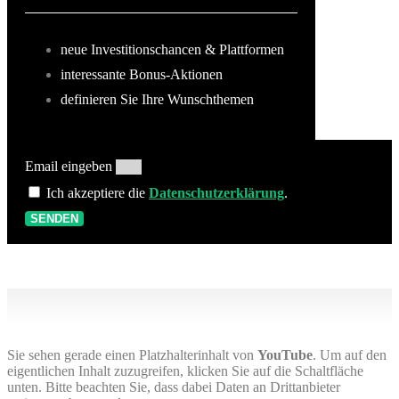
neue Investitionschancen & Plattformen
interessante Bonus-Aktionen
definieren Sie Ihre Wunschthemen
Email eingeben
Ich akzeptiere die
Datenschutzerklärung
.
SENDEN
Sie sehen gerade einen Platzhalterinhalt von
YouTube
. Um auf den
eigentlichen Inhalt zuzugreifen, klicken Sie auf die Schaltfläche
unten. Bitte beachten Sie, dass dabei Daten an Drittanbieter