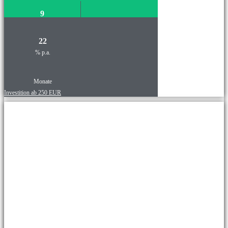
9
22
% p.a.
Monate
Investition ab 250 EUR