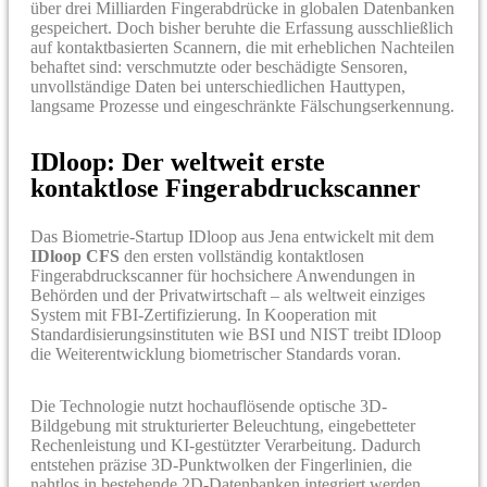
über drei Milliarden Fingerabdrücke in globalen Datenbanken
gespeichert. Doch bisher beruhte die Erfassung ausschließlich
auf kontaktbasierten Scannern, die mit erheblichen Nachteilen
behaftet sind: verschmutzte oder beschädigte Sensoren,
unvollständige Daten bei unterschiedlichen Hauttypen,
langsame Prozesse und eingeschränkte Fälschungserkennung.
IDloop: Der weltweit erste
kontaktlose Fingerabdruckscanner
Das Biometrie-Startup IDloop aus Jena entwickelt mit dem
IDloop CFS
den ersten vollständig kontaktlosen
Fingerabdruckscanner für hochsichere Anwendungen in
Behörden und der Privatwirtschaft – als weltweit einziges
System mit FBI-Zertifizierung. In Kooperation mit
Standardisierungsinstituten wie BSI und NIST treibt IDloop
die Weiterentwicklung biometrischer Standards voran.
Die Technologie nutzt hochauflösende optische 3D-
Bildgebung mit strukturierter Beleuchtung, eingebetteter
Rechenleistung und KI-gestützter Verarbeitung. Dadurch
entstehen präzise 3D-Punktwolken der Fingerlinien, die
nahtlos in bestehende 2D-Datenbanken integriert werden