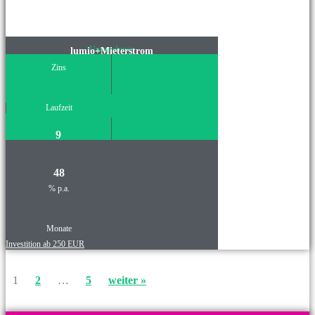
Unternehmen
lumio+Mieterstrom
Zins
Laufzeit
9
48
% p.a.
Monate
Investition ab 250 EUR
1
2
…
5
weiter »