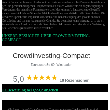
Aus Gründen der besseren Lesbarkeit der Texte verwenden wir bei Per­so­nen­be­zeich­nun­
gen und per­so­nen­be­zo­ge­nen Hauptwörtern auf dieser Website für ein allgemeingültiges
Verständnis die männliche Form (generisches Maskulinum). Entsprechende Begriffe
meinen ausdrücklich im Sinne der Gleichbehandlung grund­sätz­lich alle Geschlechter. Die
verkürzte Sprachform impliziert keinesfalls eine Benachteiligung des jeweils anderen
Geschlechts und hat nur redaktionelle Gründe. Sie beinhaltet keine Wertung, d. h. sie ist
keinesfalls dem Ausdruck nach als Geschlechterdiskriminierung oder als eine Verletzung
des Gleich­heits­grund­sat­zes misszuverstehen.
UNSERE BESUCHER ÜBER CROWDINVESTING-
COMPACT
Crowdinvesting-Compact
Taunusstraße 69, Wiesbaden
5,0
10 Rezensionen
>> Bewertung bei google abgeben
Alle Links, die auf
Crowdinvesting-Compact
mit einem * gekennzeichnet sind,