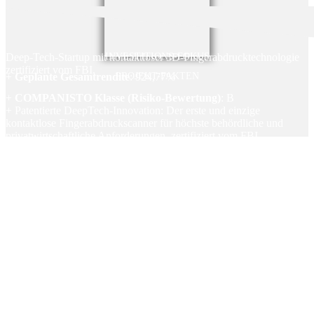
Deep-Tech-Startup mit kontaktloser 3D-Fingerabdrucktechnologie
INVESTITIONS-FOKUS
zertifiziert vom FBI.
+
Geplante Gesamtrendite
PROJEKT-FAKTEN
: 924,77%
+
COMPANISTO Klasse (Risiko-Bewertung)
: B
+ Patentierte DeepTech-Innovation: Der erste und einzige
kontaktlose Fingerabdruckscanner für höchste behördliche und
privatwirtschaftliche Anforderungen, zertifiziert vom FBI
+ Nahtlose Plug-and-Play Integration in bestehende biometrische
Systeme und Datenbanken
+ Trend im Wachstumsmarkt: 25% jährliches Wachstum für
kontaktlose Systeme in einem 60 Mrd. EUR Biometrie Markt
+Erste Marktvalidierung: Über 30 Pilot- und Integrationsprojekte
weltweit, Kooperationen mit Behörden und Systemintegratoren,
sowie erste Großkunden-Vorverträge
+ Technologischer Vorsprung: Erfassungsqualität übertrifft alle
bisherigen kontaktlosen und kontaktbasierten Systeme
+ Große Wachstumsmöglichkeit durch zukünftige
Internationalisierung, z.B. bei der WM 2026 in den USA oder der
EM 2028 in UK
+ Erfahrenes Team: kombiniert 150+ Jahre Biometrie-Expertise,
nachweisliche Erfolge in der Industrie