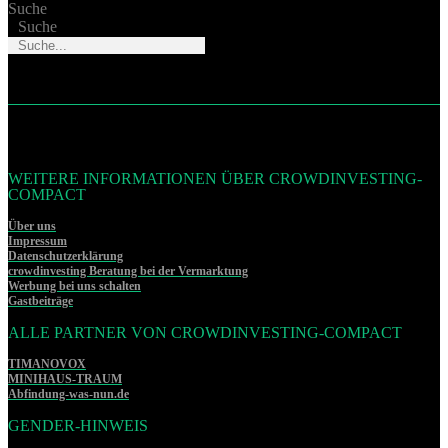
Suche
Suche
WEITERE INFORMATIONEN ÜBER CROWDINVESTING-
COMPACT
Über uns
Impressum
Datenschutzerklärung
crowdinvesting Beratung bei der Vermarktung
Werbung bei uns schalten
Gastbeiträge
ALLE PARTNER VON CROWDINVESTING-COMPACT
TIMANOVOX
MINIHAUS-TRAUM
Abfindung-was-nun.de
GENDER-HINWEIS