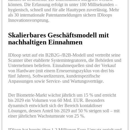
können. Die Erfassung erfolgt in unter 100 Millisekunden –
hygienisch, schnell und für alle Hauttypen zuverlässig. Mehr
als 30 internationale Patentanmeldungen sichern IDloops
Innovationsvorsprung.
Skalierbares Geschäftsmodell mit
nachhaltigen Einnahmen
IDloop setzt auf ein B2B2G-/B2B-Modell und vertreibt seine
Scanner über etablierte Systemintegratoren, die Behörden und
Unternehmen beliefern. Einnahmequellen sind der Verkauf
von Hardware (mit einem Erneuerungszyklus von drei bis
fünf Jahren), Softwarelizenzen, kundenspezifische
Anpassungen sowie Service- und Wartungsverträge.
Der Biometrie-Markt wächst jährlich um 15 % und erreicht
bis 2029 ein Volumen von 60 Mrd. EUR. Besonders
dynamisch entwickelt sich der Bereich kontaktloser
Lösungen, dessen Anteil bis 2029 auf 50 % steigen soll – mit
einer jährlichen Wachstumsrate von 25 %.
IDloop hat bereits über 1,2 Millionen Euro Umsatz erzielt und