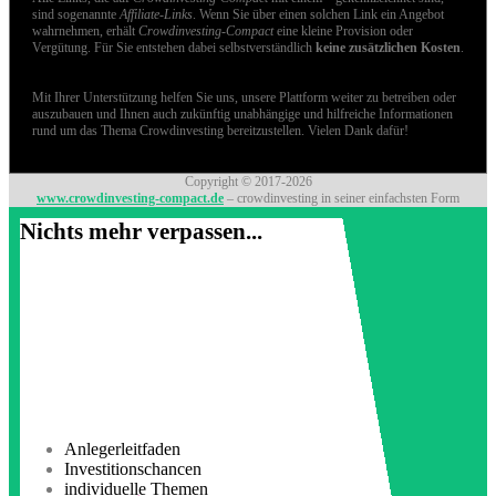
sind sogenannte
Affiliate-Links
. Wenn Sie über einen solchen Link ein Angebot
wahrnehmen, erhält
Crowdinvesting-Compact
eine kleine Provision oder
Vergütung. Für Sie entstehen dabei selbstverständlich
keine zusätzlichen Kosten
.
Mit Ihrer Unterstützung helfen Sie uns, unsere Plattform weiter zu betreiben oder
auszubauen und Ihnen auch zukünftig unabhängige und hilfreiche Informationen
rund um das Thema Crowdinvesting bereitzustellen. Vielen Dank dafür!
Copyright © 2017-2026
www.crowdinvesting-compact.de
– crowdinvesting in seiner einfachsten Form
Nichts mehr verpassen...
Anlegerleitfaden
Investitionschancen
individuelle Themen