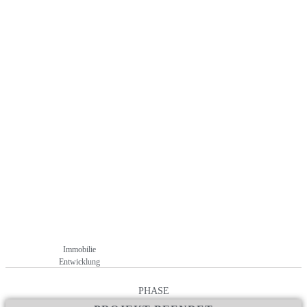
Umbau eines Bestandsbaukörpers wurde begonnen
+ Exit-Szenario: Es liegt ein gezeichneter Forward Deal Kaufvertrag
mit der IntReal International Real Estate
Kapitalverwaltungsgesellschaft mbH vor, die das Projekt für den
Fonds GRR German Retail Fund No. 4 erworben hat.
+ keine Gebühren oder Kosten für Anleger
Immobilie
Entwicklung
PHASE