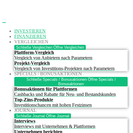
Zum
Inhalt
springen
INVESTIEREN
FINANZIEREN
VERGLEICHEN
Schließe Vergleichen
Öffne Vergleichen
Plattform-Vergleich
Vergleich von Anbietern nach Parametern
Projekt-Vergleich
Vergleich von Investitions-Projekten nach Parametern
SPECIALS / BONUSAKTIONEN
Schließe Specials / Bonusaktionen
Öffne Specials /
Bonusaktionen
Bonusaktionen für Plattformen
Cashbacks und Rabatte für Neu- und Bestandskunden
Top-Zins-Produkte
Investitionschancen mit hohen Festzinsen
JOURNAL
Schließe Journal
Öffne Journal
Interviews
Interviews mit Unternehmen & Plattformen
Unternehmen berichten