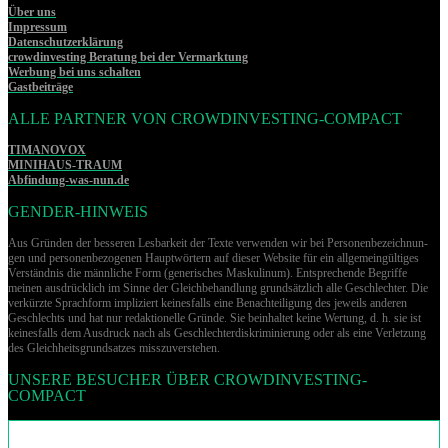
Über uns
Impressum
Datenschutzerklärung
crowdinvesting Beratung bei der Vermarktung
Werbung bei uns schalten
Gastbeiträge
ALLE PARTNER VON CROWDINVESTING-COMPACT
TIMANOVOX
MINIHAUS-TRAUM
Abfindung-was-nun.de
GENDER-HINWEIS
Aus Gründen der besseren Lesbarkeit der Texte verwenden wir bei Per­so­nen­be­zeich­nun­
gen und per­so­nen­be­zo­ge­nen Hauptwörtern auf dieser Website für ein allgemeingültiges
Verständnis die männliche Form (generisches Maskulinum). Entsprechende Begriffe
meinen ausdrücklich im Sinne der Gleichbehandlung grund­sätz­lich alle Geschlechter. Die
verkürzte Sprachform impliziert keinesfalls eine Benachteiligung des jeweils anderen
Geschlechts und hat nur redaktionelle Gründe. Sie beinhaltet keine Wertung, d. h. sie ist
keinesfalls dem Ausdruck nach als Geschlechterdiskriminierung oder als eine Verletzung
des Gleich­heits­grund­sat­zes misszuverstehen.
UNSERE BESUCHER ÜBER CROWDINVESTING-
COMPACT