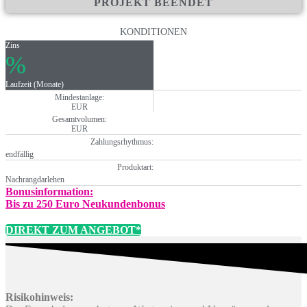
PROJEKT BEENDET
KONDITIONEN
Zins
%
Laufzeit (Monate)
Mindestanlage:
EUR
Gesamtvolumen:
EUR
Zahlungsrhythmus:
endfällig
Produktart:
Nachrangdarlehen
Bonusinformation:
Bis zu 250 Euro Neukundenbonus
DIREKT ZUM ANGEBOT*
Risikohinweis: