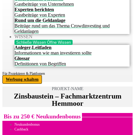
Gastbeiträge von Unternehmen
Experten berichten
Gastbeiträge von Experten
Rund um die Geldanlage
Beiträge rund um das Thema Crowdinvesting und
Geldanlagen
WISSEN
Schließe Wissen
Öffne Wissen
Anleger-Leitfaden
Informationen wie man investieren sollte
Glossar
Definitionen von Begriffen
Für Projektierer & Plattfomen
Werbung schalten
PROJEKT-NAME
Zinsbaustein – Fachmarktzentrum
Hemmoor
Bis zu 250 € Neukundenbonus
Neukundenbonus
Cashback