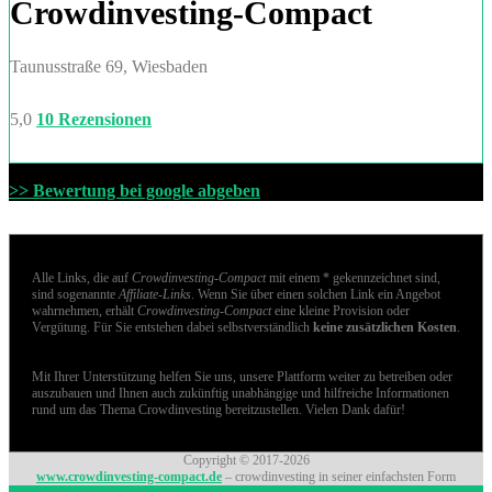
Crowdinvesting-Compact
Taunusstraße 69, Wiesbaden
5,0
10 Rezensionen
>> Bewertung bei google abgeben
Alle Links, die auf
Crowdinvesting-Compact
mit einem * gekennzeichnet sind,
sind sogenannte
Affiliate-Links
. Wenn Sie über einen solchen Link ein Angebot
wahrnehmen, erhält
Crowdinvesting-Compact
eine kleine Provision oder
Vergütung. Für Sie entstehen dabei selbstverständlich
keine zusätzlichen Kosten
.
Mit Ihrer Unterstützung helfen Sie uns, unsere Plattform weiter zu betreiben oder
auszubauen und Ihnen auch zukünftig unabhängige und hilfreiche Informationen
rund um das Thema Crowdinvesting bereitzustellen. Vielen Dank dafür!
Copyright © 2017-2026
www.crowdinvesting-compact.de
– crowdinvesting in seiner einfachsten Form