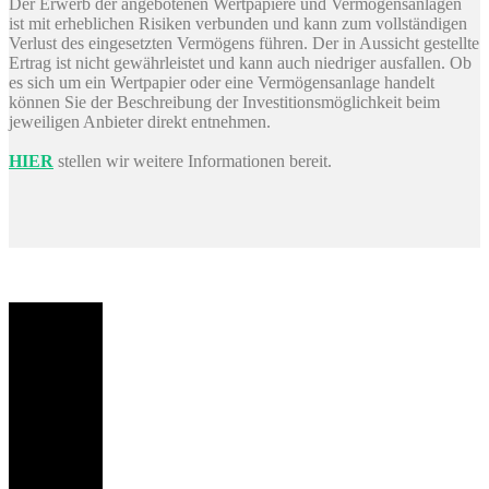
Der Erwerb der angebotenen Wertpapiere und Vermögensanlagen
ist mit erheblichen Risiken verbunden und kann zum vollständigen
Verlust des eingesetzten Vermögens führen. Der in Aussicht gestellte
Ertrag ist nicht gewährleistet und kann auch niedriger ausfallen. Ob
es sich um ein Wertpapier oder eine Vermögensanlage handelt
können Sie der Beschreibung der Investitionsmöglichkeit beim
jeweiligen Anbieter direkt entnehmen.
HIER
stellen wir weitere Informationen bereit.