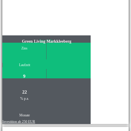
Immobilie
Green Living Markkleeberg
Zins
Laufzeit
9
22
% p.a.
Monate
Investition ab 250 EUR