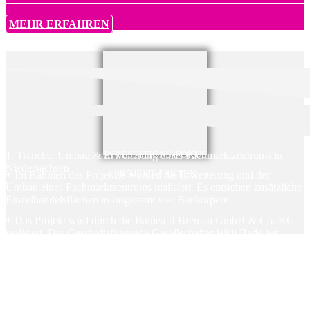
MEHR ERFAHREN
1. Tranche: Umbau & Erweiterung eines Fachmarktzentrums in
INVESTITIONS-FOKUS
Niedersachsen
+ Im Rahmen des Projektes werden die Erweiterung und der
PROJEKT-FAKTEN
Umbau eines Fachmarktzentrums realisiert. Es entstehen zusätzliche
Einzelhandelsflächen in insgesamt vier Baukörpern
+ Das Projekt wird durch die Balnea II Bremen GmbH & Co. KG
realisiert. Der Geschäftsführende Gesellschafter Willi Bade hat
innerhalb der Unternehmensgruppe zudem drei Projekte über
zinsbaustein.de mitfinanziert, zwei davon wurden bereits erfolgreich
zurückgezahlt
+ Laufzeit: Maximal 24 Monate mit einer vorzeitigen
Rückzahlungsmöglichkeit nach frühestens 14 Monaten
+ einer der vier Gebäudekörper wurde bereits fertiggestellt, mit dem