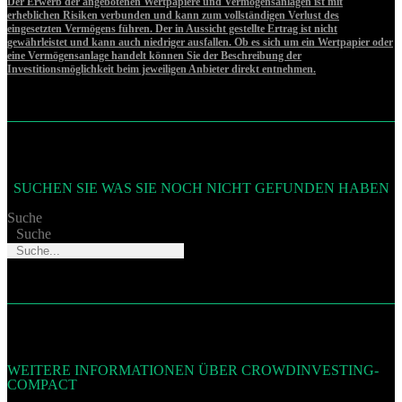
Der Erwerb der angebotenen Wertpapiere und Vermögensanlagen ist mit
erheblichen Risiken verbunden und kann zum vollständigen Verlust des
eingesetzten Vermögens führen. Der in Aussicht gestellte Ertrag ist nicht
gewährleistet und kann auch niedriger ausfallen. Ob es sich um ein Wertpapier oder
eine Vermögensanlage handelt können Sie der Beschreibung der
Investitionsmöglichkeit beim jeweiligen Anbieter direkt entnehmen.
SUCHEN SIE WAS SIE NOCH NICHT GEFUNDEN HABEN
Suche
Suche
WEITERE INFORMATIONEN ÜBER CROWDINVESTING-
COMPACT