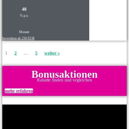
48
% p.a.
Monate
Investition ab 250 EUR
1
2
…
5
weiter »
Bonusaktionen
Rabatte finden und vegleichen
mehr erfahren