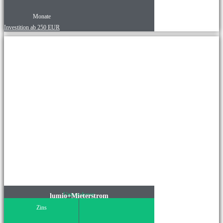
Monate
Investition ab 250 EUR
Unternehmen
lumio+Mieterstrom
Zins