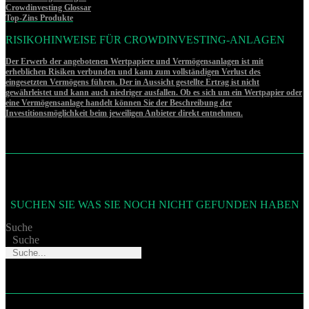
Crowdinvesting Glossar
Top-Zins Produkte
RISIKOHINWEISE FÜR CROWDINVESTING-ANLAGEN
Der Erwerb der angebotenen Wertpapiere und Vermögensanlagen ist mit
erheblichen Risiken verbunden und kann zum vollständigen Verlust des
eingesetzten Vermögens führen. Der in Aussicht gestellte Ertrag ist nicht
gewährleistet und kann auch niedriger ausfallen. Ob es sich um ein Wertpapier oder
eine Vermögensanlage handelt können Sie der Beschreibung der
Investitionsmöglichkeit beim jeweiligen Anbieter direkt entnehmen.
SUCHEN SIE WAS SIE NOCH NICHT GEFUNDEN HABEN
Suche
Suche