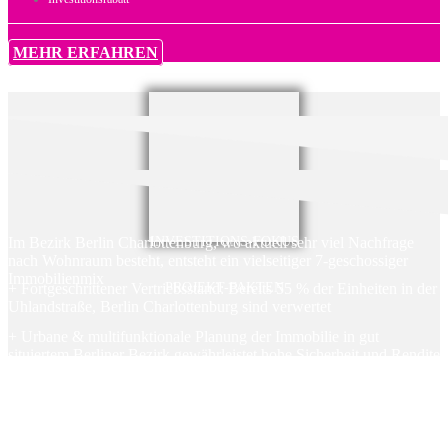
MEHR ERFAHREN
Im Bezirk Berlin Charlottenburg, wo aktuell sehr viel Nachfrage
INVESTITIONS-FOKUS
nach Wohnraum besteht, entsteht ein vielseitiger 7-geschossiger
Immobilienmix
+ Fortgeschrittener Vertriebsstand: Bereits 55 % der Einheiten in der
PROJEKT-FAKTEN
Uhlandstraße, Berlin Charlottenburg sind verwertet
+ Urbane & multifunktionale Planung der Immobilie in gut
situiertem Berliner Bezirk gewährleistet hohe Sicherheit und Rendite
+Die Talos Beteiligungen GmbH & der Geschäftsführer persönlich
haben die Garantie für das Projekt abgegeben
+ Smarter Immo-Mix: Neubau nach Abriss + Sanierung des
Hinterhauses & Entstehung von Gewerbeflächen sowie Tiefgarage
+ Bezirk Charlottenburg: Verstärkte Initiativen & Interesse an