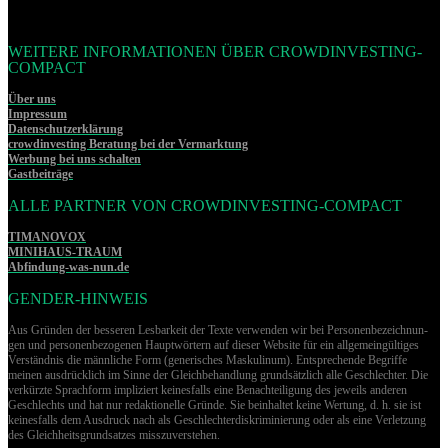
WEITERE INFORMATIONEN ÜBER CROWDINVESTING-
COMPACT
Über uns
Impressum
Datenschutzerklärung
crowdinvesting Beratung bei der Vermarktung
Werbung bei uns schalten
Gastbeiträge
ALLE PARTNER VON CROWDINVESTING-COMPACT
TIMANOVOX
MINIHAUS-TRAUM
Abfindung-was-nun.de
GENDER-HINWEIS
Aus Gründen der besseren Lesbarkeit der Texte verwenden wir bei Per­so­nen­be­zeich­nun­
gen und per­so­nen­be­zo­ge­nen Hauptwörtern auf dieser Website für ein allgemeingültiges
Verständnis die männliche Form (generisches Maskulinum). Entsprechende Begriffe
meinen ausdrücklich im Sinne der Gleichbehandlung grund­sätz­lich alle Geschlechter. Die
verkürzte Sprachform impliziert keinesfalls eine Benachteiligung des jeweils anderen
Geschlechts und hat nur redaktionelle Gründe. Sie beinhaltet keine Wertung, d. h. sie ist
keinesfalls dem Ausdruck nach als Geschlechterdiskriminierung oder als eine Verletzung
des Gleich­heits­grund­sat­zes misszuverstehen.