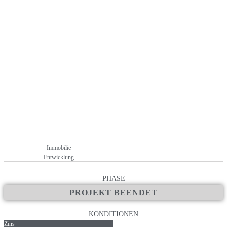
Neubauprojekten, um das Wohnraumangebot zu erweitern
+ keine Kosten und Gebühren für Anleger
Immobilie
Entwicklung
PHASE
PROJEKT BEENDET
KONDITIONEN
Zins