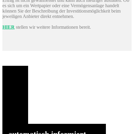
Ertrag ist nicht gewährleistet und kann auch niedriger ausfallen. Ob
es sich um ein Wertpapier oder eine Vermögensanlage handelt
können Sie der Beschreibung der Investitionsmöglichkeit beim
jeweiligen Anbieter direkt entnehmen.
HIER
stellen wir weitere Informationen bereit.