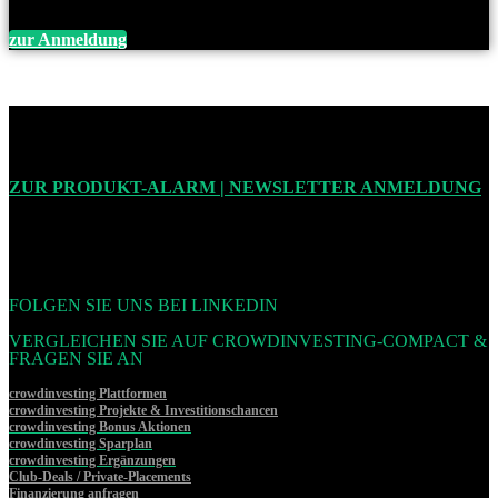
zur Anmeldung
ZUR PRODUKT-ALARM | NEWSLETTER ANMELDUNG
FOLGEN SIE UNS BEI LINKEDIN
VERGLEICHEN SIE AUF CROWDINVESTING-COMPACT &
FRAGEN SIE AN
crowdinvesting Plattformen
crowdinvesting Projekte & Investitionschancen
crowdinvesting Bonus Aktionen
crowdinvesting Sparplan
crowdinvesting Ergänzungen
Club-Deals / Private-Placements
Finanzierung anfragen