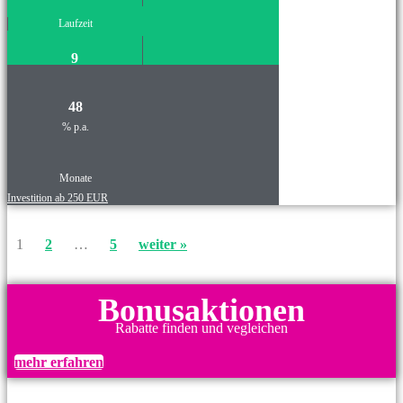
Laufzeit
9
48
% p.a.
Monate
Investition ab 250 EUR
1
2
…
5
weiter »
Bonusaktionen
Rabatte finden und vegleichen
mehr erfahren