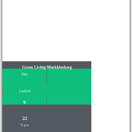
Immobilie
Green Living Markkleeberg
Zins
Laufzeit
9
22
% p.a.