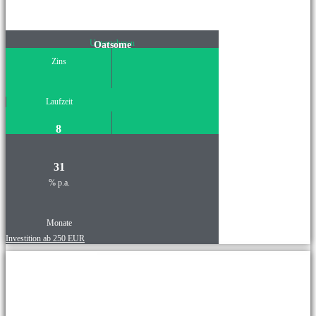
Unternehmen
Oatsome
Zins
Laufzeit
8
31
% p.a.
Monate
Investition ab 250 EUR