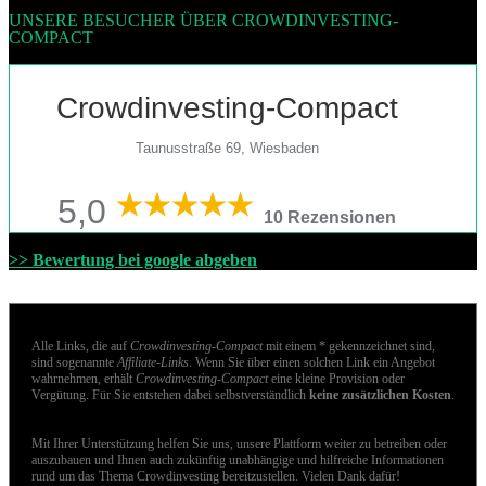
UNSERE BESUCHER ÜBER CROWDINVESTING-
COMPACT
Crowdinvesting-Compact
Taunusstraße 69, Wiesbaden
5,0
10 Rezensionen
>> Bewertung bei google abgeben
Alle Links, die auf
Crowdinvesting-Compact
mit einem * gekennzeichnet sind,
sind sogenannte
Affiliate-Links
. Wenn Sie über einen solchen Link ein Angebot
wahrnehmen, erhält
Crowdinvesting-Compact
eine kleine Provision oder
Vergütung. Für Sie entstehen dabei selbstverständlich
keine zusätzlichen Kosten
.
Mit Ihrer Unterstützung helfen Sie uns, unsere Plattform weiter zu betreiben oder
auszubauen und Ihnen auch zukünftig unabhängige und hilfreiche Informationen
rund um das Thema Crowdinvesting bereitzustellen. Vielen Dank dafür!