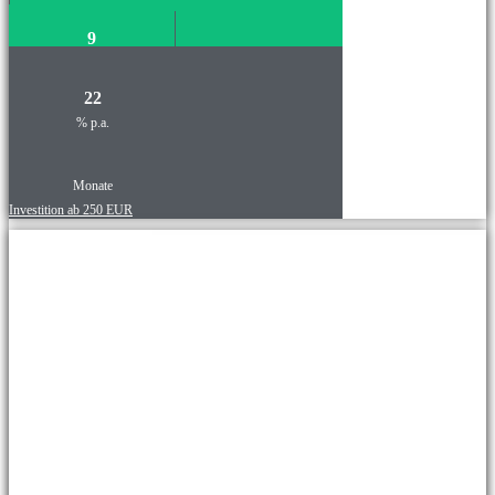
9
22
% p.a.
Monate
Investition ab 250 EUR