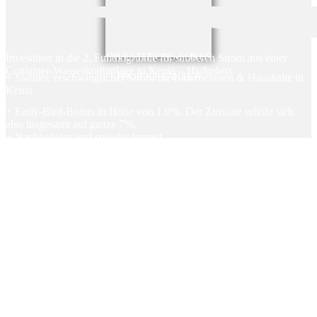
Investition in die 2. Fundingrunde für sauberen Strom aus einer
INVESTITIONS-FOKUS
Container-Wasserkraftanlage in Kenia – Hydrobox
+ Stabiler, erschwinglicher Strom für Unternehmen & Haushalte in
PROJEKT-FAKTEN
Kenia
+ Early-Bird-Bonus in Höhe von 1,0%. Der Zinssatz erhöht sich
also insgesamt auf ganze 7%.
+ Nachhaltiger und sozialer Impact
+ Einsoarung von 1.078 Tonnen CO2
+ Investition trägt zu 4 der Nachhaltigen Entwicklungsziele der
Vereinten Nationen (SDGs) bei
+ Keine Kosten und Gebühren für Anleger