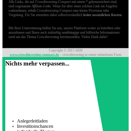
Alle Links, die auf
Crowdinvesting-Compact
mit einem * gekennzeichnet sind,
sind sogenannte
Affiliate-Links
. Wenn Sie über einen solchen Link ein Angebot
wahrnehmen, erhält
Crowdinvesting-Compact
eine kleine Provision oder
Vergütung. Für Sie entstehen dabei selbstverständlich
keine zusätzlichen Kosten
.
Mit Ihrer Unterstützung helfen Sie uns, unsere Plattform weiter zu betreiben oder
auszubauen und Ihnen auch zukünftig unabhängige und hilfreiche Informationen
rund um das Thema Crowdinvesting bereitzustellen. Vielen Dank dafür!
Copyright © 2017-2026
www.crowdinvesting-compact.de
– crowdinvesting in seiner einfachsten Form
Nichts mehr verpassen...
Anlegerleitfaden
Investitionschancen