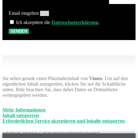
Email eingeben
Ich akzeptiere die
Datenschutzerklärung
.
SENDEN
Sie sehen gerade einen Platzhalterinhalt von
Vimeo
. Um auf den
eigentlichen Inhalt zuzugreifen, klicken Sie auf die Schaltfläche
unten. Bitte beachten Sie, dass dabei Daten an Drittanbieter
weitergegeben werden.
Mehr Informationen
Inhalt entsperren
Erforderlichen Service akzeptieren und Inhalte entsperren
WEITERE DETAILS ZUR INVESTITIONSCHANCE