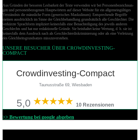
Aus Gründen der besseren Lesbarkeit der Texte verwenden wir bei Per­so­nen­be­zeich­nun­
gen und per­so­nen­be­zo­ge­nen Hauptwörtern auf dieser Website für ein allgemeingültiges
Verständnis die männliche Form (generisches Maskulinum). Entsprechende Begriffe
meinen ausdrücklich im Sinne der Gleichbehandlung grund­sätz­lich alle Geschlechter. Die
verkürzte Sprachform impliziert keinesfalls eine Benachteiligung des jeweils anderen
Geschlechts und hat nur redaktionelle Gründe. Sie beinhaltet keine Wertung, d. h. sie ist
keinesfalls dem Ausdruck nach als Geschlechterdiskriminierung oder als eine Verletzung
des Gleich­heits­grund­sat­zes misszuverstehen.
UNSERE BESUCHER ÜBER CROWDINVESTING-
COMPACT
Crowdinvesting-Compact
Taunusstraße 69, Wiesbaden
5,0
10 Rezensionen
>> Bewertung bei google abgeben