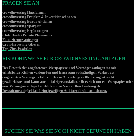
FRAGEN SIE AN
crowdinvesting Plattformen
crowdinvesting Projekte & Investitionschancen
crowdinvesting Bonus Aktionen
crowdinvesting Sparplan
crowdinvesting Ergänzungen
Club-Deals / Private-Placements
Finanzierung anfragen
Crowdinvesting Glossar
Top-Zins Produkte
RISIKOHINWEISE FÜR CROWDINVESTING-ANLAGEN
Der Erwerb der angebotenen Wertpapiere und Vermögensanlagen ist mit
erheblichen Risiken verbunden und kann zum vollständigen Verlust des
eingesetzten Vermögens führen. Der in Aussicht gestellte Ertrag ist nicht
gewährleistet und kann auch niedriger ausfallen. Ob es sich um ein Wertpapier oder
eine Vermögensanlage handelt können Sie der Beschreibung der
Investitionsmöglichkeit beim jeweiligen Anbieter direkt entnehmen.
SUCHEN SIE WAS SIE NOCH NICHT GEFUNDEN HABEN