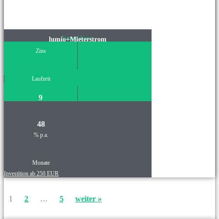
Unternehmen
lumio+Mieterstrom
Zins
Laufzeit
9
48
% p.a.
Monate
Investition ab 250 EUR
1
2
…
5
weiter »