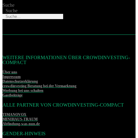
Suche
Suche
WEITERE INFORMATIONEN ÜBER CROWDINVESTING-
COMPACT
Über uns
Impressum
Datenschutzerklärung
crowdinvesting Beratung bei der Vermarktung
Werbung bei uns schalten
Gastbeiträge
ALLE PARTNER VON CROWDINVESTING-COMPACT
TIMANOVOX
MINIHAUS-TRAUM
Abfindung-was-nun.de
GENDER-HINWEIS