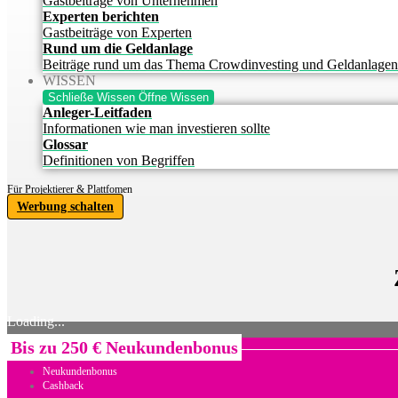
Gastbeiträge von Unternehmen
Experten berichten
Gastbeiträge von Experten
Rund um die Geldanlage
Beiträge rund um das Thema Crowdinvesting und Geldanlagen
WISSEN
Schließe Wissen
Öffne Wissen
Anleger-Leitfaden
Informationen wie man investieren sollte
Glossar
Definitionen von Begriffen
Für Projektierer & Plattfomen
Werbung schalten
Loading...
Bis zu 250 € Neukundenbonus
Neukundenbonus
Cashback