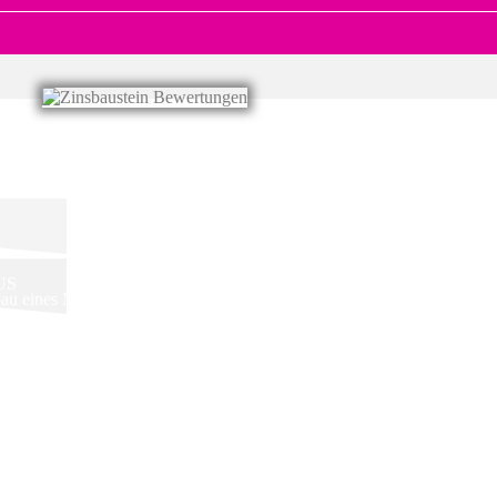
US
au eines Mehrfamilienhauses mit 18
realisiert. Die Projektgesellschaft ist
on Immobilien
ttelten Kredits soll aus den Projekterlösen
Einheiten veräußert und für zwei weitere liegen
 und Eintragung im Grundbuch sind erfolgt