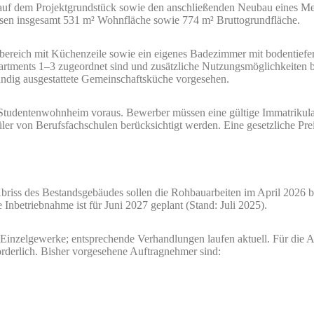
 auf dem Projektgrundstück sowie den anschließenden Neubau eines Me
assen insgesamt 531 m² Wohnfläche sowie 774 m² Bruttogrundfläche.
bereich mit Küchenzeile sowie ein eigenes Badezimmer mit bodentiefer
tments 1–3 zugeordnet sind und zusätzliche Nutzungsmöglichkeiten bi
ändig ausgestattete Gemeinschaftsküche vorgesehen.
 Studentenwohnheim voraus. Bewerber müssen eine gültige Immatrikula
 von Berufsfachschulen berücksichtigt werden. Eine gesetzliche Prei
riss des Bestandsgebäudes sollen die Rohbauarbeiten im April 2026 
 Inbetriebnahme ist für Juni 2027 geplant (Stand: Juli 2025).
Einzelgewerke; entsprechende Verhandlungen laufen aktuell. Für die A
orderlich. Bisher vorgesehene Auftragnehmer sind: