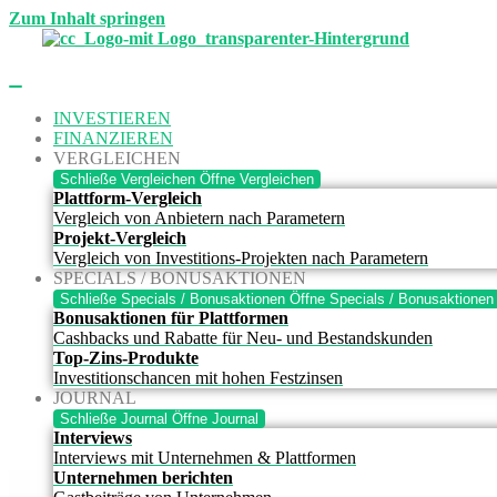
Zum Inhalt springen
INVESTIEREN
FINANZIEREN
VERGLEICHEN
Schließe Vergleichen
Öffne Vergleichen
Plattform-Vergleich
Vergleich von Anbietern nach Parametern
Projekt-Vergleich
Vergleich von Investitions-Projekten nach Parametern
SPECIALS / BONUSAKTIONEN
Schließe Specials / Bonusaktionen
Öffne Specials / Bonusaktionen
Bonusaktionen für Plattformen
Cashbacks und Rabatte für Neu- und Bestandskunden
Top-Zins-Produkte
Investitionschancen mit hohen Festzinsen
JOURNAL
Schließe Journal
Öffne Journal
Interviews
Interviews mit Unternehmen & Plattformen
Unternehmen berichten