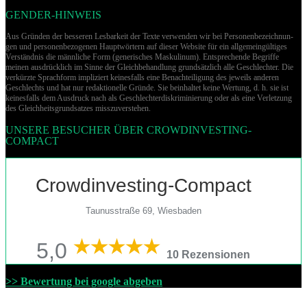
GENDER-HINWEIS
Aus Gründen der besseren Lesbarkeit der Texte verwenden wir bei Per­so­nen­be­zeich­nun­
gen und per­so­nen­be­zo­ge­nen Hauptwörtern auf dieser Website für ein allgemeingültiges
Verständnis die männliche Form (generisches Maskulinum). Entsprechende Begriffe
meinen ausdrücklich im Sinne der Gleichbehandlung grund­sätz­lich alle Geschlechter. Die
verkürzte Sprachform impliziert keinesfalls eine Benachteiligung des jeweils anderen
Geschlechts und hat nur redaktionelle Gründe. Sie beinhaltet keine Wertung, d. h. sie ist
keinesfalls dem Ausdruck nach als Geschlechterdiskriminierung oder als eine Verletzung
des Gleich­heits­grund­sat­zes misszuverstehen.
UNSERE BESUCHER ÜBER CROWDINVESTING-
COMPACT
Crowdinvesting-Compact
Taunusstraße 69, Wiesbaden
5,0
10 Rezensionen
>> Bewertung bei google abgeben