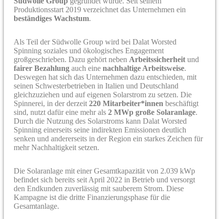
Südwolle Group
gegründet wurde. Seit seinem
Produktionsstart 2019 verzeichnet das Unternehmen ein
beständiges Wachstum
.
Als Teil der Südwolle Group wird bei Dalat Worsted
Spinning soziales und ökologisches Engagement
großgeschrieben. Dazu gehört neben
Arbeitssicherheit
und
fairer Bezahlung
auch eine
nachhaltige Arbeitsweise
.
Deswegen hat sich das Unternehmen dazu entschieden, mit
seinen Schwesterbetrieben in Italien und Deutschland
gleichzuziehen und auf eigenen Solarstrom zu setzen. Die
Spinnerei, in der derzeit
220 Mitarbeiter*innen
beschäftigt
sind, nutzt dafür eine mehr als
2 MWp große Solaranlage
.
Durch die Nutzung des Solarstroms kann Dalat Worsted
Spinning einerseits seine indirekten Emissionen deutlich
senken und andererseits in der Region ein starkes Zeichen für
mehr Nachhaltigkeit setzen.
Die Solaranlage mit einer Gesamtkapazität von 2.039 kWp
befindet sich bereits seit April 2022 in Betrieb und versorgt
den Endkunden zuverlässig mit sauberem Strom. Diese
Kampagne ist die dritte Finanzierungsphase für die
Gesamtanlage.