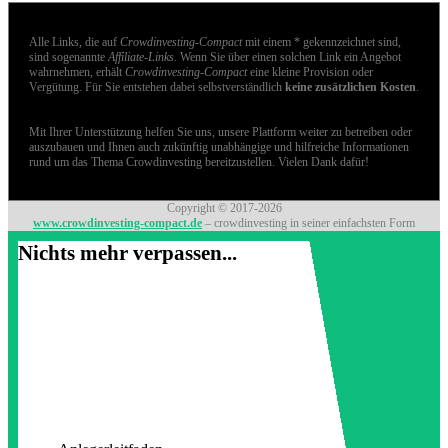
Alle Links, die auf
Crowdinvesting-Compact
mit einem * gekennzeichnet sind,
sind sogenannte
Affiliate-Links
. Wenn Sie über einen solchen Link ein Angebot
wahrnehmen, erhält
Crowdinvesting-Compact
eine kleine Provision oder
Vergütung. Für Sie entstehen dabei selbstverständlich
keine zusätzlichen Kosten
.
Mit Ihrer Unterstützung helfen Sie uns, unsere Plattform weiter zu betreiben oder
auszubauen und Ihnen auch zukünftig unabhängige und hilfreiche Informationen
rund um das Thema Crowdinvesting bereitzustellen. Vielen Dank dafür!
Copyright © 2017-2026
www.crowdinvesting-compact.de
– crowdinvesting in seiner einfachsten Form
Nichts mehr verpassen...