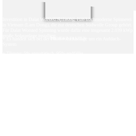
Investition in Dalat Worsted Spinning, eine hochmoderne Spinnerei
INVESTITIONS-FOKUS
in Vietnam (Lam Dong), die zur deutschen Südwolle Group gehört.
Für Dalat Worsted Spinning wurde dafür eine insgesamt 2.039 kWp
große Solaranlage installiert.
+ Es handelt sich bei der Photovoltaikanlage um ein Aufdach-
PROJEKT-FAKTEN
System
+ Tilgung: 5% annuitätisch, 95% endfällig
+ Das Projekt wird über mehrere Fundings finanziert
+ Hohe CO2 -Einsparungen
+ keine Kosten und Gebühren für Anleger