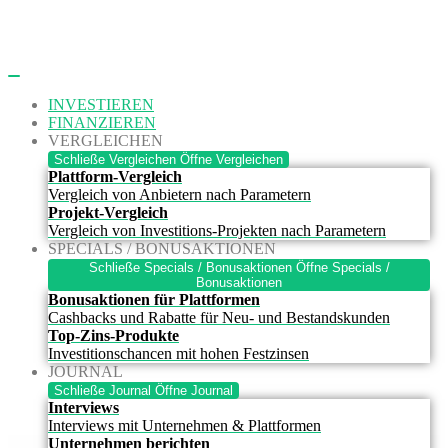
Zum
Inhalt
springen
INVESTIEREN
FINANZIEREN
VERGLEICHEN
Schließe Vergleichen
Öffne Vergleichen
Plattform-Vergleich
Vergleich von Anbietern nach Parametern
Projekt-Vergleich
Vergleich von Investitions-Projekten nach Parametern
SPECIALS / BONUSAKTIONEN
Schließe Specials / Bonusaktionen
Öffne Specials /
Bonusaktionen
Bonusaktionen für Plattformen
Cashbacks und Rabatte für Neu- und Bestandskunden
Top-Zins-Produkte
Investitionschancen mit hohen Festzinsen
JOURNAL
Schließe Journal
Öffne Journal
Interviews
Interviews mit Unternehmen & Plattformen
Unternehmen berichten