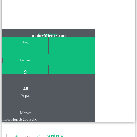
Unternehmen
lumio+Mieterstrom
Zins
Laufzeit
9
48
% p.a.
Monate
Investition ab 250 EUR
1
2
…
5
weiter »