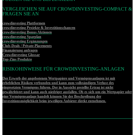
VERGLEICHEN SIE AUF CROWDINVESTING-COMPACT &
FRAGEN SIE AN
crowdinvesting Plattformen
crowdinvesting Projekte & Investitionschancen
crowdinvesting Bonus Aktionen
crowdinvesting Sparplan
crowdinvesting Ergänzungen
Club-Deals / Private-Placements
Finanzierung anfragen
Crowdinvesting Glossar
Top-Zins Produkte
RISIKOHINWEISE FÜR CROWDINVESTING-ANLAGEN
Der Erwerb der angebotenen Wertpapiere und Vermögensanlagen ist mit
erheblichen Risiken verbunden und kann zum vollständigen Verlust des
eingesetzten Vermögens führen. Der in Aussicht gestellte Ertrag ist nicht
gewährleistet und kann auch niedriger ausfallen. Ob es sich um ein Wertpapier oder
eine Vermögensanlage handelt können Sie der Beschreibung der
Investitionsmöglichkeit beim jeweiligen Anbieter direkt entnehmen.