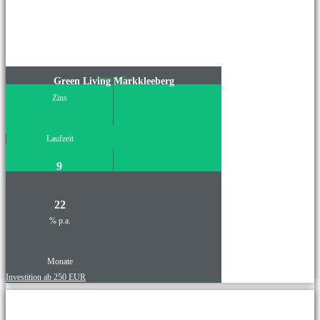
Immobilie
Green Living Markkleeberg
Zins
Laufzeit
9
22
% p.a.
Monate
Investition ab 250 EUR