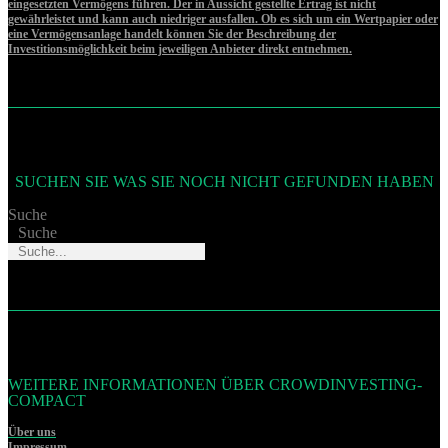
eingesetzten Vermögens führen. Der in Aussicht gestellte Ertrag ist nicht
gewährleistet und kann auch niedriger ausfallen. Ob es sich um ein Wertpapier oder
eine Vermögensanlage handelt können Sie der Beschreibung der
Investitionsmöglichkeit beim jeweiligen Anbieter direkt entnehmen.
SUCHEN SIE WAS SIE NOCH NICHT GEFUNDEN HABEN
Suche
Suche
WEITERE INFORMATIONEN ÜBER CROWDINVESTING-
COMPACT
Über uns
Impressum