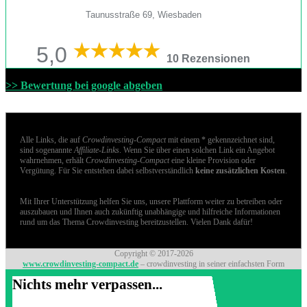
Taunusstraße 69, Wiesbaden
5,0
10 Rezensionen
>> Bewertung bei google abgeben
Alle Links, die auf
Crowdinvesting-Compact
mit einem * gekennzeichnet sind,
sind sogenannte
Affiliate-Links
. Wenn Sie über einen solchen Link ein Angebot
wahrnehmen, erhält
Crowdinvesting-Compact
eine kleine Provision oder
Vergütung. Für Sie entstehen dabei selbstverständlich
keine zusätzlichen Kosten
.
Mit Ihrer Unterstützung helfen Sie uns, unsere Plattform weiter zu betreiben oder
auszubauen und Ihnen auch zukünftig unabhängige und hilfreiche Informationen
rund um das Thema Crowdinvesting bereitzustellen. Vielen Dank dafür!
Copyright © 2017-2026
www.crowdinvesting-compact.de
– crowdinvesting in seiner einfachsten Form
Nichts mehr verpassen...