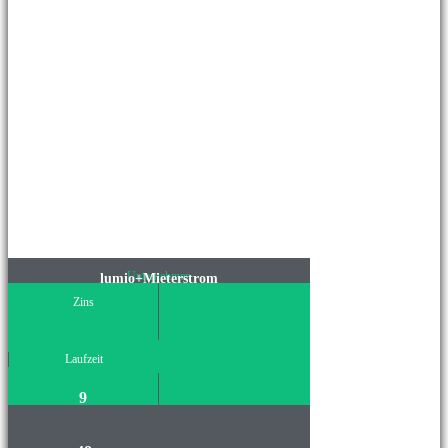
Unternehmen
lumio+Mieterstrom
Zins
Laufzeit
9