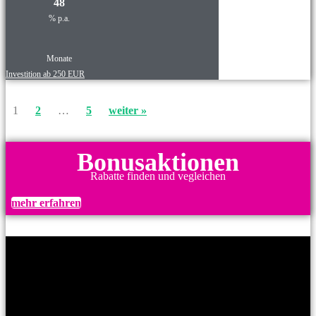
48
% p.a.
Monate
Investition ab 250 EUR
1
2
…
5
weiter »
Bonusaktionen
Rabatte finden und vegleichen
mehr erfahren