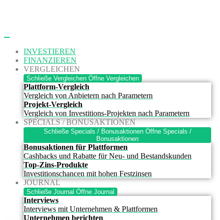
Zum
Inhalt
springen
INVESTIEREN
FINANZIEREN
VERGLEICHEN
Schließe Vergleichen
Öffne Vergleichen
Plattform-Vergleich
Vergleich von Anbietern nach Parametern
Projekt-Vergleich
Vergleich von Investitions-Projekten nach Parametern
SPECIALS / BONUSAKTIONEN
Schließe Specials / Bonusaktionen
Öffne Specials /
Bonusaktionen
Bonusaktionen für Plattformen
Cashbacks und Rabatte für Neu- und Bestandskunden
Top-Zins-Produkte
Investitionschancen mit hohen Festzinsen
JOURNAL
Schließe Journal
Öffne Journal
Interviews
Interviews mit Unternehmen & Plattformen
Unternehmen berichten