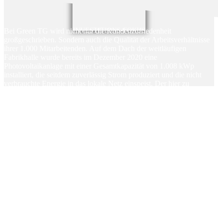
Bei Green TG wird nicht nur die Kundenzufriedenheit
INVESTITIONS-FOKUS
großgeschrieben. Sondern auch die Qualität der Arbeitsverhältnisse
ihrer 1.000 Mitarbeitenden. Auf dem Dach der weitläufigen
Fabrikhalle wurde bereits im Dezember 2020 eine
Photovoltaikanlage mit einer Gesamtkapazität von 1.008 kWp
installiert, die seitdem zuverlässig Strom produziert und die nicht
verbrauchte Energie in das lokale Netz einspeist. Der hier zu
finanzierende Teil wurde vorab durch Eigenmittel des
Projektinhabers finanziert, die mit dieser Kampagne refinanziert
werden sollen.
+ Refinanzierung einer bereits 2020 ans Netz gegangene PV Anlage
PROJEKT-FAKTEN
+ Lokaler Wirtschaftsmotor
+ Tilgung: 33% annuitätisch, 67% endfällig
+ jährliche Zinszahlung
+ Hohe CO2 -Einsparungen
+ keine Kosten und Gebühren für Anleger