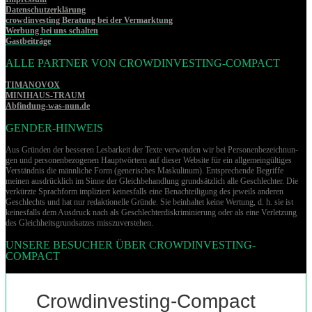
Datenschutzerklärung
crowdinvesting Beratung bei der Vermarktung
Werbung bei uns schalten
Gastbeiträge
ALLE PARTNER VON CROWDINVESTING-COMPACT
TIMANOVOX
MINIHAUS-TRAUM
Abfindung-was-nun.de
GENDER-HINWEIS
Aus Gründen der besseren Lesbarkeit der Texte verwenden wir bei Per­so­nen­be­zeich­nun­
gen und per­so­nen­be­zo­ge­nen Hauptwörtern auf dieser Website für ein allgemeingültiges
Verständnis die männliche Form (generisches Maskulinum). Entsprechende Begriffe
meinen ausdrücklich im Sinne der Gleichbehandlung grund­sätz­lich alle Geschlechter. Die
verkürzte Sprachform impliziert keinesfalls eine Benachteiligung des jeweils anderen
Geschlechts und hat nur redaktionelle Gründe. Sie beinhaltet keine Wertung, d. h. sie ist
keinesfalls dem Ausdruck nach als Geschlechterdiskriminierung oder als eine Verletzung
des Gleich­heits­grund­sat­zes misszuverstehen.
UNSERE BESUCHER ÜBER CROWDINVESTING-
COMPACT
Crowdinvesting-Compact