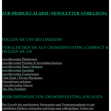
ZUR PRODUKT-ALARM | NEWSLETTER ANMELDUNG
FOLGEN SIE UNS BEI LINKEDIN
VERGLEICHEN SIE AUF CROWDINVESTING-COMPACT &
FRAGEN SIE AN
crowdinvesting Plattformen
crowdinvesting Projekte & Investitionschancen
crowdinvesting Bonus Aktionen
crowdinvesting Sparplan
crowdinvesting Ergänzungen
Club-Deals / Private-Placements
Finanzierung anfragen
Crowdinvesting Glossar
Top-Zins Produkte
RISIKOHINWEISE FÜR CROWDINVESTING-ANLAGEN
Der Erwerb der angebotenen Wertpapiere und Vermögensanlagen ist mit
erheblichen Risiken verbunden und kann zum vollständigen Verlust des