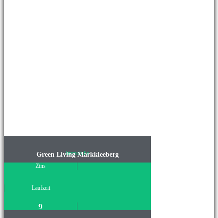
Immobilie
Green Living Markkleeberg
Zins
Laufzeit
9