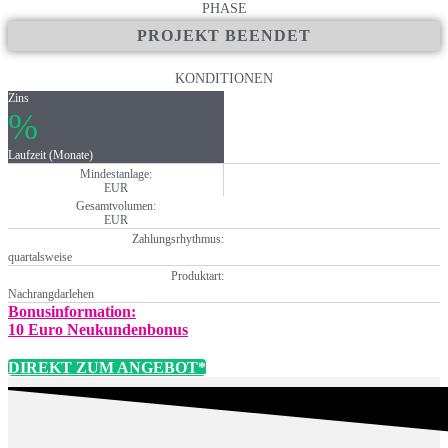
PHASE
PROJEKT BEENDET
KONDITIONEN
Zins
%
Laufzeit (Monate)
Mindestanlage:
EUR
Gesamtvolumen:
EUR
Zahlungsrhythmus:
quartalsweise
Produktart:
Nachrangdarlehen
Bonusinformation:
10 Euro Neukundenbonus
DIREKT ZUM ANGEBOT*