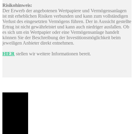
Risikohinweis:
Der Erwerb der angebotenen Wertpapiere und Vermögensanlagen
ist mit erheblichen Risiken verbunden und kann zum vollständigen
Verlust des eingesetzten Vermögens führen. Der in Aussicht gestellte
Ertrag ist nicht gewährleistet und kann auch niedriger ausfallen. Ob
es sich um ein Wertpapier oder eine Vermögensanlage handelt
können Sie der Beschreibung der Investitionsmöglichkeit beim
jeweiligen Anbieter direkt entnehmen.
HIER
stellen wir weitere Informationen bereit.