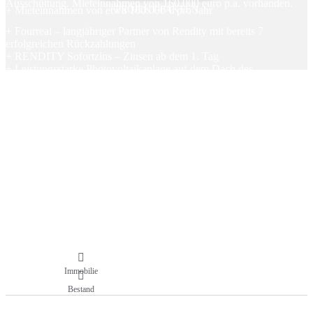
Ausschüttung. Mieteinnahmen von 160.000 euro p.a. vorhanden.
+ Mieteinnahmen von etwa 160.000 € pro Jahr
PROJEKT-FAKTEN
+ Fourreal – langjähriger Partner von Rendity mit bereits 7
erfolgreichen Rückzahlungen
+ RENDITY Sofortzins – Zinsen ab dem 1. Tag
+ Leistungsstarke Photovoltaikanlage auf dem Dach des
Gewerbeobjekts
+ Keine Kosten und Gebühren für Anleger
Immobilie
Bestand