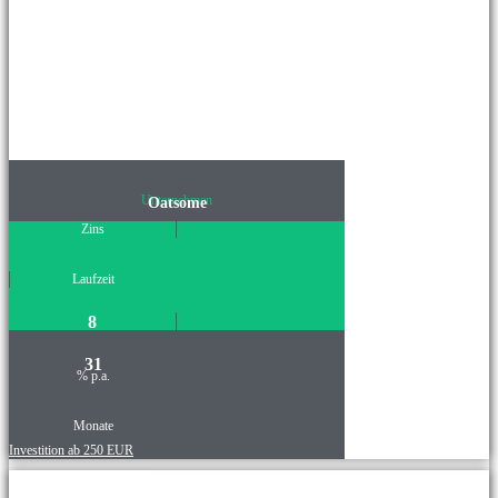
Unternehmen
Oatsome
Zins
Laufzeit
8
31
% p.a.
Monate
Investition ab 250 EUR