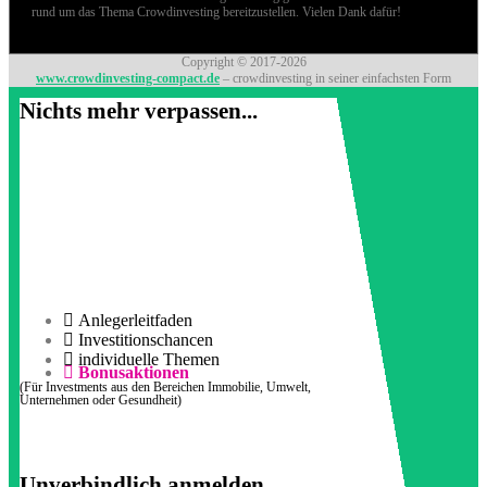
rund um das Thema Crowdinvesting bereitzustellen. Vielen Dank dafür!
Copyright © 2017-2026
www.crowdinvesting-compact.de
– crowdinvesting in seiner einfachsten Form
Nichts mehr verpassen...
Anlegerleitfaden
Investitionschancen
individuelle Themen
Bonusaktionen
(Für Investments aus den Bereichen Immobilie, Umwelt,
Unternehmen oder Gesundheit)
Unverbindlich anmelden...