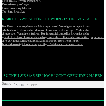
Club-Deals / Private-Placements
Finanzierung anfragen
Crowdinvesting Glossar
Top-Zins Produkte
RISIKOHINWEISE FÜR CROWDINVESTING-ANLAGEN
Der Erwerb der angebotenen Wertpapiere und Vermögensanlagen ist mit
erheblichen Risiken verbunden und kann zum vollständigen Verlust des
eingesetzten Vermögens führen. Der in Aussicht gestellte Ertrag ist nicht
gewährleistet und kann auch niedriger ausfallen. Ob es sich um ein Wertpapier oder
eine Vermögensanlage handelt können Sie der Beschreibung der
Investitionsmöglichkeit beim jeweiligen Anbieter direkt entnehmen.
SUCHEN SIE WAS SIE NOCH NICHT GEFUNDEN HABEN
Suche
Suche