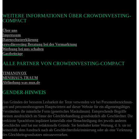
WEITERE INFORMATIONEN ÜBER CROWDINVESTING-
COMPACT
Über uns
Impressum
Datenschutzerklärung
crowdinvesting Beratung bei der Vermarktung
Werbung bei uns schalten
Gastbeiträge
ALLE PARTNER VON CROWDINVESTING-COMPACT
TIMANOVOX
MINIHAUS-TRAUM
Abfindung-was-nun.de
GENDER-HINWEIS
Aus Gründen der besseren Lesbarkeit der Texte verwenden wir bei Per­so­nen­be­zeich­nun­
gen und per­so­nen­be­zo­ge­nen Hauptwörtern auf dieser Website für ein allgemeingültiges
Verständnis die männliche Form (generisches Maskulinum). Entsprechende Begriffe
meinen ausdrücklich im Sinne der Gleichbehandlung grund­sätz­lich alle Geschlechter. Die
verkürzte Sprachform impliziert keinesfalls eine Benachteiligung des jeweils anderen
Geschlechts und hat nur redaktionelle Gründe. Sie beinhaltet keine Wertung, d. h. sie ist
keinesfalls dem Ausdruck nach als Geschlechterdiskriminierung oder als eine Verletzung
des Gleich­heits­grund­sat­zes misszuverstehen.