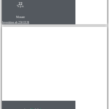
22
% p.a.
Monate
Investition ab 250 EUR