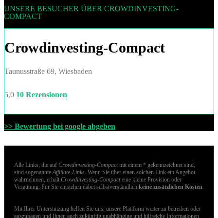
UNSERE BESUCHER ÜBER CROWDINVESTING-
COMPACT
Crowdinvesting-Compact
Taunusstraße 69, Wiesbaden
5,0
10 Rezensionen
>> Bewertung bei google abgeben
Alle Links, die auf
Crowdinvesting-Compact
mit einem * gekennzeichnet sind,
sind sogenannte
Affiliate-Links
. Wenn Sie über einen solchen Link ein Angebot
wahrnehmen, erhält
Crowdinvesting-Compact
eine kleine Provision oder
Vergütung. Für Sie entstehen dabei selbstverständlich
keine zusätzlichen Kosten
.
Mit Ihrer Unterstützung helfen Sie uns, unsere Plattform weiter zu betreiben oder
auszubauen und Ihnen auch zukünftig unabhängige und hilfreiche Informationen