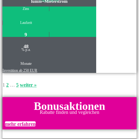
Unternehmen
lumio+Mieterstrom
Zins
Laufzeit
9
48
% p.a.
Monate
Investition ab 250 EUR
1
2
…
5
weiter »
Bonusaktionen
Rabatte finden und vegleichen
mehr erfahren