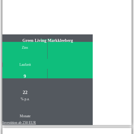
Immobilie
Green Living Markkleeberg
Zins
Laufzeit
9
22
% p.a.
Monate
Investition ab 250 EUR