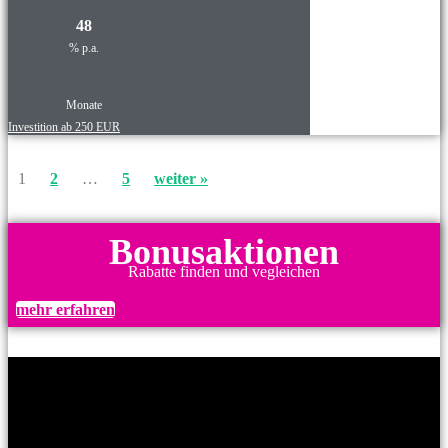
48
% p.a.
Monate
Investition ab 250 EUR
1
2
…
5
weiter »
Bonusaktionen
Rabatte finden und vegleichen
mehr erfahren