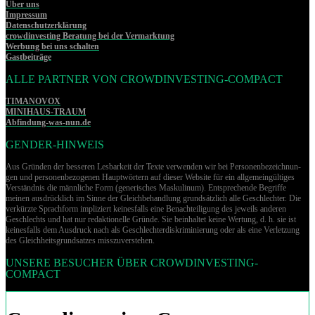
Über uns
Impressum
Datenschutzerklärung
crowdinvesting Beratung bei der Vermarktung
Werbung bei uns schalten
Gastbeiträge
ALLE PARTNER VON CROWDINVESTING-COMPACT
TIMANOVOX
MINIHAUS-TRAUM
Abfindung-was-nun.de
GENDER-HINWEIS
Aus Gründen der besseren Lesbarkeit der Texte verwenden wir bei Per­so­nen­be­zeich­nun­
gen und per­so­nen­be­zo­ge­nen Hauptwörtern auf dieser Website für ein allgemeingültiges
Verständnis die männliche Form (generisches Maskulinum). Entsprechende Begriffe
meinen ausdrücklich im Sinne der Gleichbehandlung grund­sätz­lich alle Geschlechter. Die
verkürzte Sprachform impliziert keinesfalls eine Benachteiligung des jeweils anderen
Geschlechts und hat nur redaktionelle Gründe. Sie beinhaltet keine Wertung, d. h. sie ist
keinesfalls dem Ausdruck nach als Geschlechterdiskriminierung oder als eine Verletzung
des Gleich­heits­grund­sat­zes misszuverstehen.
UNSERE BESUCHER ÜBER CROWDINVESTING-
COMPACT