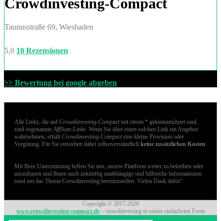
Crowdinvesting-Compact
Taunusstraße 69, Wiesbaden
5,0
10 Rezensionen
>> Bewertung bei google abgeben
Alle Links, die auf
Crowdinvesting-Compact
mit einem * gekennzeichnet sind,
sind sogenannte
Affiliate-Links
. Wenn Sie über einen solchen Link ein Angebot
wahrnehmen, erhält
Crowdinvesting-Compact
eine kleine Provision oder
Vergütung. Für Sie entstehen dabei selbstverständlich
keine zusätzlichen Kosten
.
Mit Ihrer Unterstützung helfen Sie uns, unsere Plattform weiter zu betreiben oder
auszubauen und Ihnen auch zukünftig unabhängige und hilfreiche Informationen
rund um das Thema Crowdinvesting bereitzustellen. Vielen Dank dafür!
Copyright © 2017-2026
www.crowdinvesting-compact.de
– crowdinvesting in seiner einfachsten Form