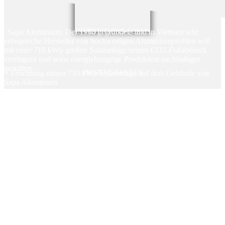
: Sapa Aluminium. Der 1996 gegründete und in Vietnam sehr
INVESTITIONS-FOKUS
erfolgreiche Hersteller von hochwertigen Aluminiumprofilen will
mit einer 710 kWp großen Solaranlage seinen CO2-Fußabdruck
verringern und seine energiehungrige Produktion nachhaltiger
gestalten.
+ Errichtung einner 710 kWp Solaranlage auf dem Gebäude von
PROJEKT-FAKTEN
Sapa Aluminium
+ Basierend auf den historischen Verbrauchszahlen können rund
505 Tonnen CO2 im Jahr einsparen.
+ Tilgung: 45% annuitätisch, 55% endfällig
+ jährliche Zinszahlung
+ Hohe CO2 -Einsparungen
+ keine Kosten und Gebühren für Anleger