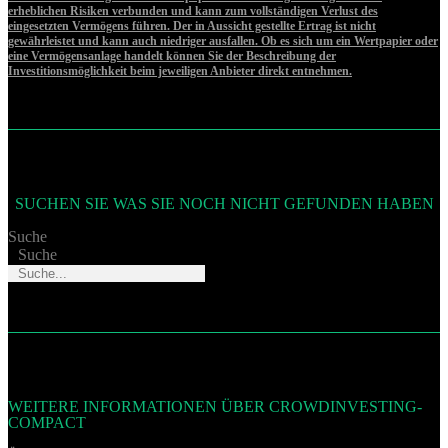
erheblichen Risiken verbunden und kann zum vollständigen Verlust des
eingesetzten Vermögens führen. Der in Aussicht gestellte Ertrag ist nicht
gewährleistet und kann auch niedriger ausfallen. Ob es sich um ein Wertpapier oder
eine Vermögensanlage handelt können Sie der Beschreibung der
Investitionsmöglichkeit beim jeweiligen Anbieter direkt entnehmen.
SUCHEN SIE WAS SIE NOCH NICHT GEFUNDEN HABEN
Suche
Suche
WEITERE INFORMATIONEN ÜBER CROWDINVESTING-
COMPACT