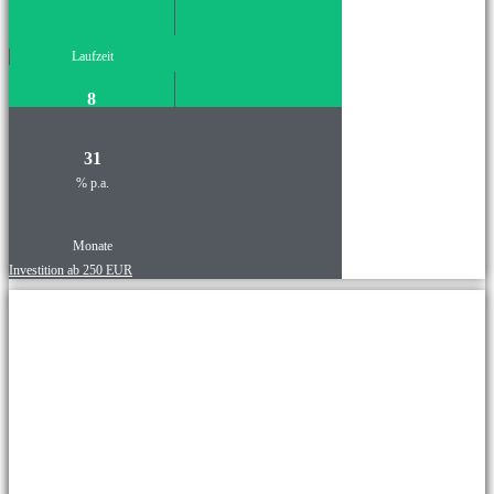
Laufzeit
8
31
% p.a.
Monate
Investition ab 250 EUR