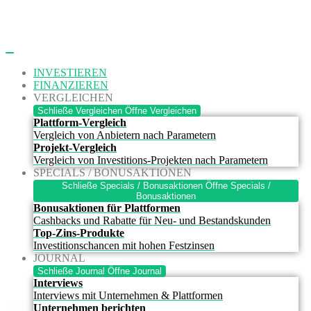
Zum
Inhalt
springen
INVESTIEREN
FINANZIEREN
VERGLEICHEN
Schließe Vergleichen
Öffne Vergleichen
Plattform-Vergleich
Vergleich von Anbietern nach Parametern
Projekt-Vergleich
Vergleich von Investitions-Projekten nach Parametern
SPECIALS / BONUSAKTIONEN
Schließe Specials / Bonusaktionen
Öffne Specials /
Bonusaktionen
Bonusaktionen für Plattformen
Cashbacks und Rabatte für Neu- und Bestandskunden
Top-Zins-Produkte
Investitionschancen mit hohen Festzinsen
JOURNAL
Schließe Journal
Öffne Journal
Interviews
Interviews mit Unternehmen & Plattformen
Unternehmen berichten