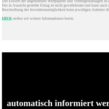
Der Erwerb der angebotenen Wertpapiere und Vermögensanlagen ist m
Der in Aussicht gestellte Ertrag ist nicht gewährleistet und kann auc
Beschreibung der Investitionsmöglichkeit beim jeweiligen Anbieter d
HIER
stellen wir weitere Informationen bereit.
automatisch informiert we