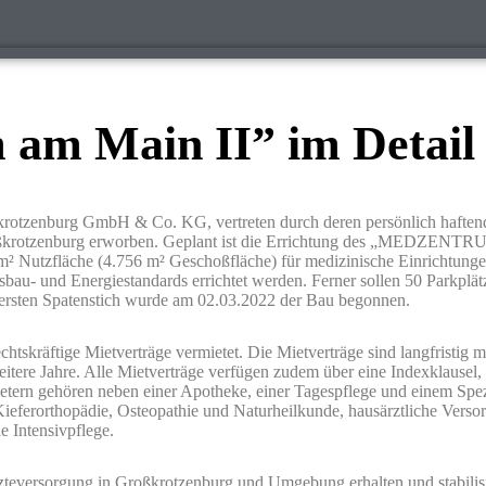
am Main II” im Detail
zenburg GmbH & Co. KG, vertreten durch deren persönlich haftende 
ßkrotzenburg erworben. Geplant ist die Errichtung des „MEDZENTRU
1 m² Nutzfläche (4.756 m² Geschoßfläche) für medizinische Einrichtung
sbau- und Energiestandards errichtet werden. Ferner sollen 50 Parkplä
ersten Spatenstich wurde am 02.03.2022 der Bau begonnen.
tskräftige Mietverträge vermietet. Die Mietverträge sind langfristig mi
eitere Jahre. Alle Mietverträge verfügen zudem über eine Indexklausel, 
ietern gehören neben einer Apotheke, einer Tagespflege und einem Spez
ieferorthopädie, Osteopathie und Naturheilkunde, hausärztliche Vers
 Intensivpflege.
rzteversorgung in Großkrotzenburg und Umgebung erhalten und stabilis