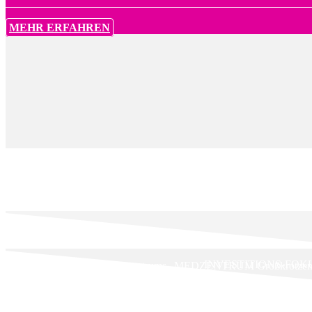
MEHR ERFAHREN
INVESTITIONS-FOK
Errichtung des Gesundheitszentrums „MEDZENTRUM Großkrotzenbu
Nutzfläche von ca. 3.511 m²
PROJEKT-FAKTEN
+ Zweite Phase des Projektes in Großkrotzenburg
+ Laufzeit: mindestens 10 und maximal 22 Monate