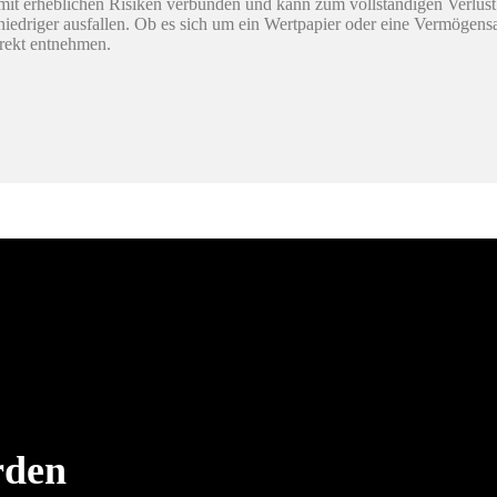
it erheblichen Risiken verbunden und kann zum vollständigen Verlust
h niedriger ausfallen. Ob es sich um ein Wertpapier oder eine Vermögen
irekt entnehmen.
rden