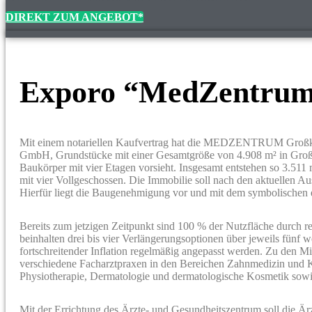
DIREKT ZUM ANGEBOT*
Exporo “MedZentrum 
Mit einem notariellen Kaufvertrag hat die MEDZENTRUM Großkrot
GmbH, Grundstücke mit einer Gesamtgröße von 4.908 m² in Gro
Baukörper mit vier Etagen vorsieht. Insgesamt entstehen so 3.51
mit vier Vollgeschossen. Die Immobilie soll nach den aktuellen Au
Hierfür liegt die Baugenehmigung vor und mit dem symbolischen 
Bereits zum jetzigen Zeitpunkt sind 100 % der Nutzfläche durch rech
beinhalten drei bis vier Verlängerungsoptionen über jeweils fünf w
fortschreitender Inflation regelmäßig angepasst werden. Zu den M
verschiedene Facharztpraxen in den Bereichen Zahnmedizin und K
Physiotherapie, Dermatologie und dermatologische Kosmetik sowie
Mit der Errichtung des Ärzte- und Gesundheitszentrum soll die Ä