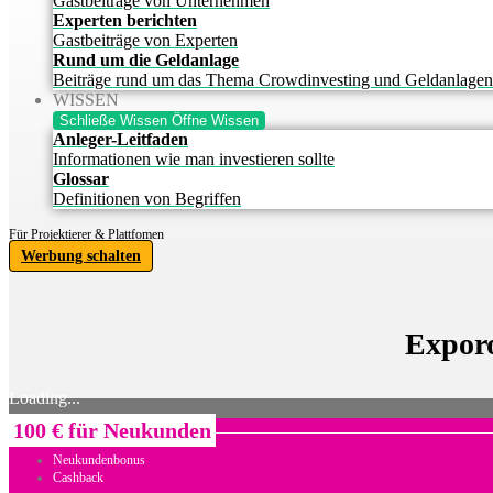
Gastbeiträge von Unternehmen
Experten berichten
Gastbeiträge von Experten
Rund um die Geldanlage
Beiträge rund um das Thema Crowdinvesting und Geldanlagen
WISSEN
Schließe Wissen
Öffne Wissen
Anleger-Leitfaden
Informationen wie man investieren sollte
Glossar
Definitionen von Begriffen
Für Projektierer & Plattfomen
Werbung schalten
Expor
Loading...
100 € für Neukunden
Neukundenbonus
Cashback