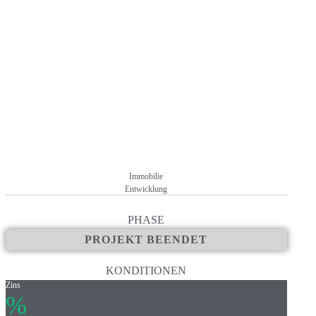
+ Erfahrener und auf den Bau von Ärzte- und Gesundheitszentren spezi
umfangreichem Track Record von rund 75 Mio. €. Bislang hat der Pro
realisiert
+ Gute Makro- und Mikrolage in der Metropolregion Frankfurt am M
+ Baugenehmigung liegt vor, der Bau hat bereits begonnen
+ Grundstück wurde von der Gemeinde explizit für den Bau eines me
reibungslosen Ablauf von behördlicher Seite erwarten lässt
+ 100 % der Mietflächen sind bereits zu einem durchschnittlichen Qua
Laufzeit von durchschnittlich 10,5 Jahren vermietet
+ Keine Kosten oder Gebühren für Anleger
Immobilie
Entwicklung
PHASE
PROJEKT BEENDET
KONDITIONEN
Zins
%