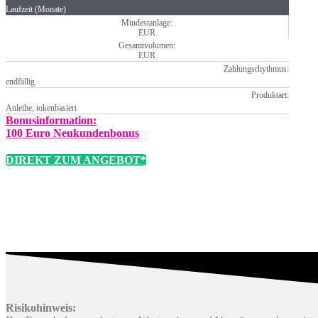
Laufzeit (Monate)
Mindestanlage:
EUR
Gesamtvolumen:
EUR
Zahlungsrhythmus:
endfällig
Produktart:
Anleihe, tokenbasiert
Bonusinformation:
100 Euro Neukundenbonus
DIREKT ZUM ANGEBOT*
Risikohinweis: