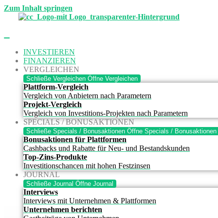
Zum Inhalt springen
INVESTIEREN
FINANZIEREN
VERGLEICHEN
Schließe Vergleichen
Öffne Vergleichen
Plattform-Vergleich
Vergleich von Anbietern nach Parametern
Projekt-Vergleich
Vergleich von Investitions-Projekten nach Parametern
SPECIALS / BONUSAKTIONEN
Schließe Specials / Bonusaktionen
Öffne Specials / Bonusaktionen
Bonusaktionen für Plattformen
Cashbacks und Rabatte für Neu- und Bestandskunden
Top-Zins-Produkte
Investitionschancen mit hohen Festzinsen
JOURNAL
Schließe Journal
Öffne Journal
Interviews
Interviews mit Unternehmen & Plattformen
Unternehmen berichten