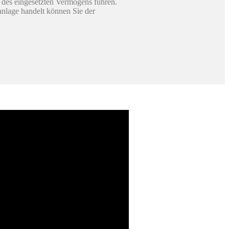
 des eingesetzten Vermögens führen.
sanlage handelt können Sie der