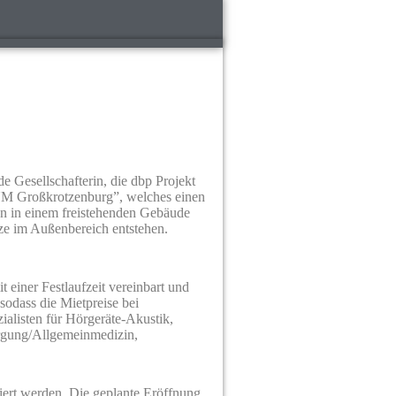
Gesellschafterin, die dbp Projekt
M Großkrotzenburg”, welches einen
en in einem freistehenden Gebäude
tze im Außenbereich entstehen.
t einer Festlaufzeit vereinbart und
sodass die Mietpreise bei
ialisten für Hörgeräte-Akustik,
orgung/Allgemeinmedizin,
iert werden. Die geplante Eröffnung