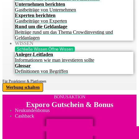
Unternehmen berichten
Gastbeiträge von Unternehmen
Experten berichten
Gastbeiträge von Experten
Rund um die Geldanlage
Beiträge rund um das Thema Crowdinvesting und
Geldanlagen
WISSEN
Schließe Wissen
Öffne Wissen
Anleger-Leitfaden
Informationen wie man investieren sollte
Glossar
Definitionen von Begriffen
Für Projektierer & Plattfomen
Werbung schalten
BONUSAKTION
Exporo Gutschein & Bonus
Neukundenbonus
Cashback