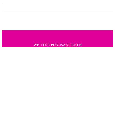
Produkt-Arten
Nachrangdarlehen, Anleihe,
tokenbasiert
WEITERE BONUSAKTIONEN