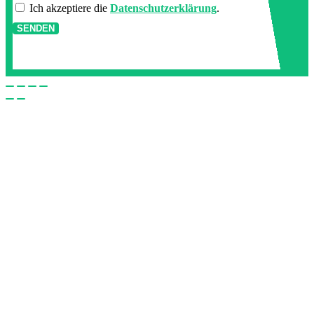
Ich akzeptiere die
Datenschutzerklärung
.
SENDEN