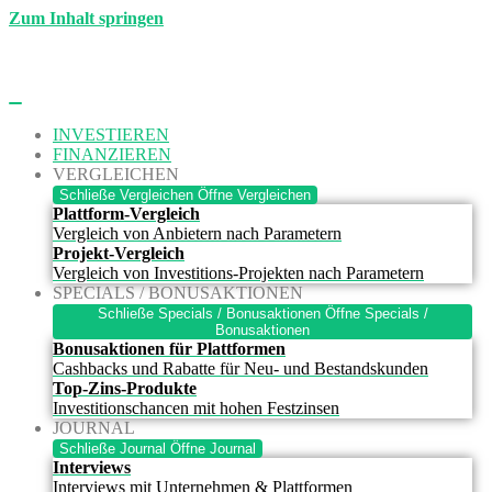
Zum Inhalt springen
INVESTIEREN
FINANZIEREN
VERGLEICHEN
Schließe Vergleichen
Öffne Vergleichen
Plattform-Vergleich
Vergleich von Anbietern nach Parametern
Projekt-Vergleich
Vergleich von Investitions-Projekten nach Parametern
SPECIALS / BONUSAKTIONEN
Schließe Specials / Bonusaktionen
Öffne Specials /
Bonusaktionen
Bonusaktionen für Plattformen
Cashbacks und Rabatte für Neu- und Bestandskunden
Top-Zins-Produkte
Investitionschancen mit hohen Festzinsen
JOURNAL
Schließe Journal
Öffne Journal
Interviews
Interviews mit Unternehmen & Plattformen