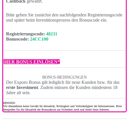
Cashback
gewährt.
Bitte geben Sie zunächst den nachfolgenden Registrierungscode
und später beim Investitionsprozess den Bonuscode ein.
Registrierungscode:
48211
Bonuscode:
24CC100
HIER BONUS EINLÖSEN*
BONUS-BEDINGUNGEN
Der Exporo Bonus gilt lediglich für neue Kunden bzw. für das
erste Investment
. Zudem müssen die Kunden mindestens 18
Jahre alt sein.
HINWEIS:
Wir übernehmen keine Gewähr für Aktualität, Richtigkeit und Vollständigkeit der Informationen. Bitte
überprüfen Sie die Aktualität der Bonusaktion zur Sicherheit noch mal direkt beim Anbieter.
INFORMATIONEN ZUM ANBIETER
Exporo ist die crowdinvesting-Plattform der ersten Stunde
für in Deutschland. Die Plattform fokussiert sich auf