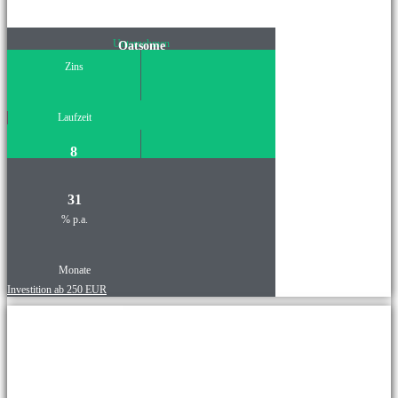
Unternehmen
Oatsome
Zins
Laufzeit
8
31
% p.a.
Monate
Investition ab 250 EUR