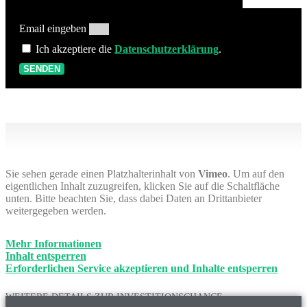
Email eingeben
Ich akzeptiere die
Datenschutzerklärung
.
SENDEN
Sie sehen gerade einen Platzhalterinhalt von
Vimeo
. Um auf den
eigentlichen Inhalt zuzugreifen, klicken Sie auf die Schaltfläche
unten. Bitte beachten Sie, dass dabei Daten an Drittanbieter
weitergegeben werden.
Mehr Informationen
Inhalt entsperren
Erforderlichen Service akzeptieren und Inhalte entsperren
WEITERE DETAILS ZUR INVESTITIONSCHANCE