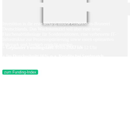
Investition in die erste ausgegründete Universitäts-Brauerei
INVESTITIONS-FOKUS
Deutschlands. Das Wachstumsziel soll über eine neue
Flaschenabfüllanlage für Sondereditionen, eine verbesserte IT-
Infrastruktur zur Prozessoptimierung sowie einen optimierten
Fuhrpark und Vertrieb erreicht werden.
+
Geplanter Fundingstart
PROJEKT-FAKTEN
: 10.11.2022 um 12 Uhr
+
Im Durchschnitt 16% p.a. Rendite bei Seedmatch
Projektstreuung
:
zum Funding-Index
+ Einmalig – Lohrmanns Brew ist die erste Brauerei, die aus einer
Universität heraus gegründet wurde.
+ Proof-of-Concept – Lohrmanns Brew hat bisher zwei
außergewöhnliche Biere im regionalen Einzelhandel platziert. Ein
drittes ist bereits in Planung. Seit 2019 wurden knapp 1.900 hl
gebraut und damit einen Gesamtumsatz von rund 450.000 Euro.
erzielt. Mit der Eröffnung der Brauerei-Gaststätte im August
kommenden Jahres ist ein Umsatz auf eine Gesamtleistung von 1,2
Millionen Euro in 2023 geplant, der auf 2,8 Millionen Euro im Jahr
2024 gesteigert werden soll.
+ Professionalität – Seit dem Tag der Gründung ist es Lohrmanns