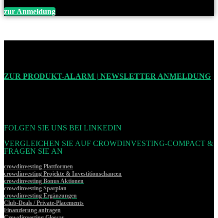
zur Anmeldung
ZUR PRODUKT-ALARM | NEWSLETTER ANMELDUNG
FOLGEN SIE UNS BEI LINKEDIN
VERGLEICHEN SIE AUF CROWDINVESTING-COMPACT &
FRAGEN SIE AN
crowdinvesting Plattformen
crowdinvesting Projekte & Investitionschancen
crowdinvesting Bonus Aktionen
crowdinvesting Sparplan
crowdinvesting Ergänzungen
Club-Deals / Private-Placements
Finanzierung anfragen
Crowdinvesting Glossar