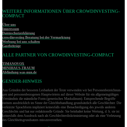
WEITERE INFORMATIONEN ÜBER CROWDINVESTING-
COMPACT
Über uns
Impressum
Datenschutzerklärung
crowdinvesting Beratung bei der Vermarktung
Werbung bei uns schalten
Gastbeiträge
ALLE PARTNER VON CROWDINVESTING-COMPACT
TIMANOVOX
MINIHAUS-TRAUM
Abfindung-was-nun.de
GENDER-HINWEIS
Aus Gründen der besseren Lesbarkeit der Texte verwenden wir bei Per­so­nen­be­zeich­nun­
gen und per­so­nen­be­zo­ge­nen Hauptwörtern auf dieser Website für ein allgemeingültiges
Verständnis die männliche Form (generisches Maskulinum). Entsprechende Begriffe
meinen ausdrücklich im Sinne der Gleichbehandlung grund­sätz­lich alle Geschlechter. Die
verkürzte Sprachform impliziert keinesfalls eine Benachteiligung des jeweils anderen
Geschlechts und hat nur redaktionelle Gründe. Sie beinhaltet keine Wertung, d. h. sie ist
keinesfalls dem Ausdruck nach als Geschlechterdiskriminierung oder als eine Verletzung
des Gleich­heits­grund­sat­zes misszuverstehen.