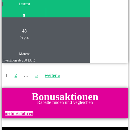
Laufzeit
9
48
% p.a.
Monate
Investition ab 250 EUR
1
2
…
5
weiter »
Bonusaktionen
Rabatte finden und vegleichen
mehr erfahren