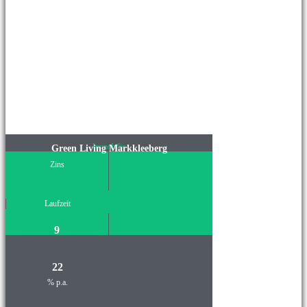
Immobilie
Green Living Markkleeberg
Zins
Laufzeit
9
22
% p.a.