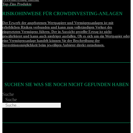
Top-Zins Produkte
RISIKOHINWEISE FÜR CROWDINVESTING-ANLAGEN
Der Erwerb der angebotenen Wertpapiere und Vermögensanlagen ist mit
erheblichen Risiken verbunden und kann zum vollständigen Verlust des
eingesetzten Vermögens führen. Der in Aussicht gestellte Ertrag ist nicht
gewährleistet und kann auch niedriger ausfallen. Ob es sich um ein Wertpapier oder
eine Vermögensanlage handelt können Sie der Beschreibung der
Investitionsmöglichkeit beim jeweiligen Anbieter direkt entnehmen.
SUCHEN SIE WAS SIE NOCH NICHT GEFUNDEN HABEN
Suche
Suche