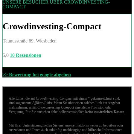
UNSERE BESUCHER ÜBER CROWDINVESTING-
COMPACT
Crowdinvesting-Compact
Taunusstraße 69, Wiesbaden
5,0
10 Rezensionen
>> Bewertung bei google abgeben
Alle Links, die auf
Crowdinvesting-Compact
mit einem * gekennzeichnet sind,
sind sogenannte
Affiliate-Links
. Wenn Sie über einen solchen Link ein Angebot
wahrnehmen, erhält
Crowdinvesting-Compact
eine kleine Provision oder
Vergütung. Für Sie entstehen dabei selbstverständlich
keine zusätzlichen Kosten
.
Mit Ihrer Unterstützung helfen Sie uns, unsere Plattform weiter zu betreiben oder
auszubauen und Ihnen auch zukünftig unabhängige und hilfreiche Informationen