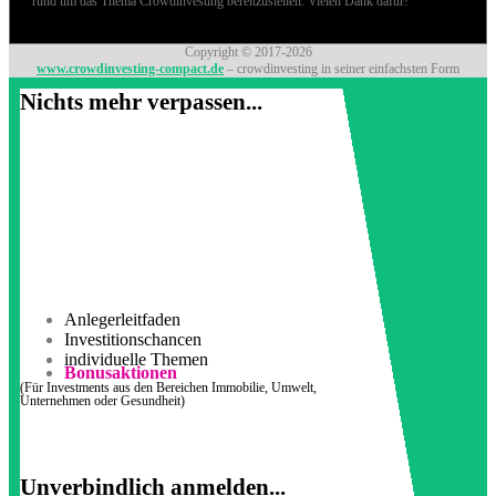
rund um das Thema Crowdinvesting bereitzustellen. Vielen Dank dafür!
Copyright © 2017-2026
www.crowdinvesting-compact.de
– crowdinvesting in seiner einfachsten Form
Nichts mehr verpassen...
Anlegerleitfaden
Investitionschancen
individuelle Themen
Bonusaktionen
(Für Investments aus den Bereichen Immobilie, Umwelt,
Unternehmen oder Gesundheit)
Unverbindlich anmelden...