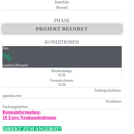
Immobilie
Bestand
PHASE
PROJEKT BEENDET
KONDITIONEN
Zins
%
Laufzeit (Monate)
Mindestanlage:
EUR
Gesamtvolumen:
EUR
Zahlungsrhythmus:
quartalsweise
Produktart:
Nachrangdarlehen
Bonusinformation:
10 Euro Neukundenbonus
DIREKT ZUM ANGEBOT*