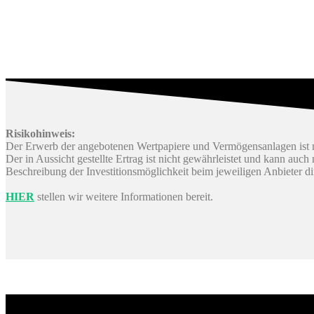
Risikohinweis:
Der Erwerb der angebotenen Wertpapiere und Vermögensanlagen ist m
Der in Aussicht gestellte Ertrag ist nicht gewährleistet und kann auc
Beschreibung der Investitionsmöglichkeit beim jeweiligen Anbieter d
HIER
stellen wir weitere Informationen bereit.