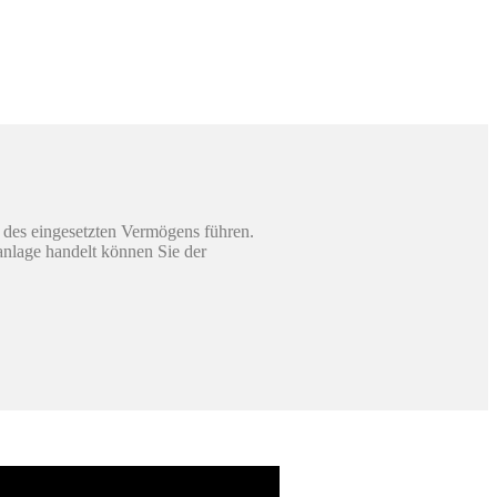
 des eingesetzten Vermögens führen.
sanlage handelt können Sie der