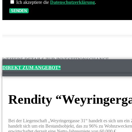
Ich akzeptiere die
Datenschutzerklärung
.
SENDEN
WEITERE DETAILS ZUR INVESTITIONSCHANCE
DIREKT ZUM ANGEBOT*
Rendity “Weyringergas
Bei der Liegenschaft „Weyringergasse 31“ handelt es sich um ein 
handelt sich um ein Bestandsobjekt, das zu 96% zu Wohnzwecken
erwirtschaftet derzeit eine Netto-Jahresmiete von 60.000 €.