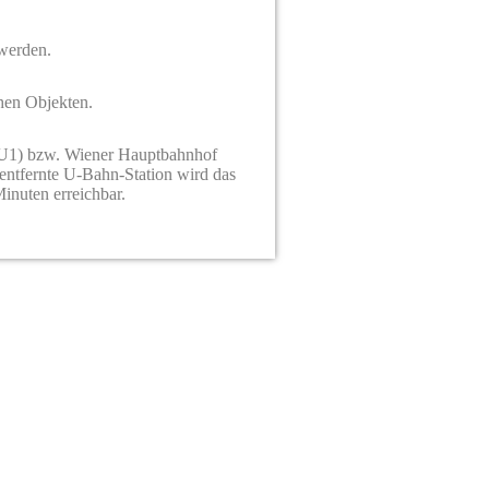
 werden.
hen Objekten.
 (U1) bzw. Wiener Hauptbahnhof
entfernte U-Bahn-Station wird das
inuten erreichbar.