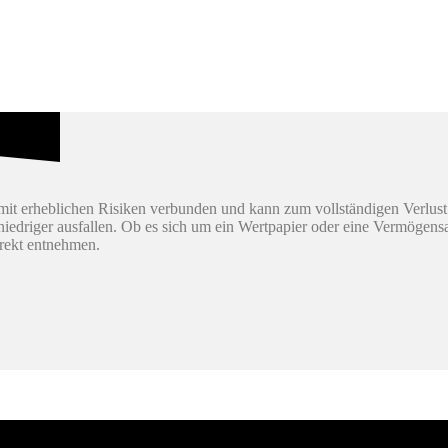
it erheblichen Risiken verbunden und kann zum vollständigen Verlust
h niedriger ausfallen. Ob es sich um ein Wertpapier oder eine Vermögen
irekt entnehmen.