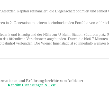
gesetzten Kapitals refinanziert, die Liegenschaft optimiert und saniert
en in 2. Generation mit einem beeindruckenden Portfolio von zahlreic
Bedarfs und ist aufgrund der Nähe zur U-Bahn-Station Südtirolerplatz
n das öffentliche Verkehrsnetz angebunden. Durch die bloß 7 Minuten 
ptbahnhof verbunden. Die Wiener Innenstadt ist so innerhalb weniger M
ormationen und Erfahrungsberichte zum Anbieter:
Rendity Erfahrungen & Test