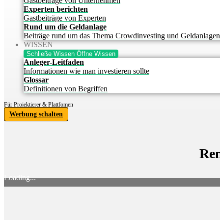
Gastbeiträge von Unternehmen
Experten berichten
Gastbeiträge von Experten
Rund um die Geldanlage
Beiträge rund um das Thema Crowdinvesting und Geldanlagen
WISSEN
Schließe Wissen
Öffne Wissen
Anleger-Leitfaden
Informationen wie man investieren sollte
Glossar
Definitionen von Begriffen
Für Projektierer & Plattfomen
Werbung schalten
Ren
Loading...