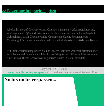
>> Bewertung bei google abgeben
Alle Links, die auf
Crowdinvesting-Compact
mit einem * gekennzeichnet sind,
sind sogenannte
Affiliate-Links
. Wenn Sie über einen solchen Link ein Angebot
wahrnehmen, erhält
Crowdinvesting-Compact
eine kleine Provision oder
Vergütung. Für Sie entstehen dabei selbstverständlich
keine zusätzlichen Kosten
.
Mit Ihrer Unterstützung helfen Sie uns, unsere Plattform weiter zu betreiben oder
auszubauen und Ihnen auch zukünftig unabhängige und hilfreiche Informationen
rund um das Thema Crowdinvesting bereitzustellen. Vielen Dank dafür!
Copyright © 2017-2026
www.crowdinvesting-compact.de
– crowdinvesting in seiner einfachsten Form
Nichts mehr verpassen...