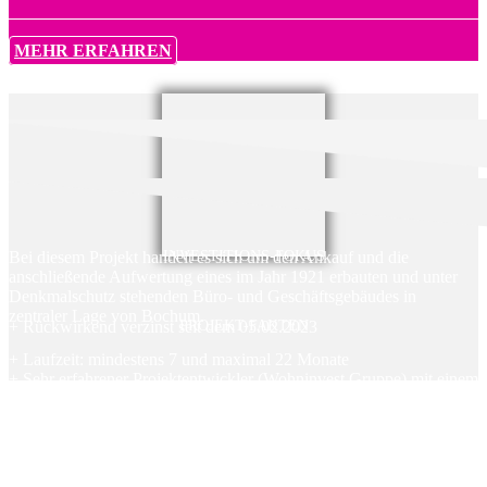
MEHR ERFAHREN
Bei diesem Projekt handelt es sich um den Ankauf und die
INVESTITIONS-FOKUS
anschließende Aufwertung eines im Jahr 1921 erbauten und unter
Denkmalschutz stehenden Büro- und Geschäftsgebäudes in
zentraler Lage von Bochum.
+ Rückwirkend verzinst seit dem 05.02.2023
PROJEKT-FAKTEN
+ Laufzeit: mindestens 7 und maximal 22 Monate
+ Sehr erfahrener Projektentwickler (Wohninvest Gruppe) mit einem
realisierten Projektvolumen von über 500 Mio. €
+ Erfolgreiche Zusammenarbeit mit dem Projektentwickler: 20
Projekte wurden über Exporo finanziert, von denen bereits 11 an die
Anleger zurückgeführt worden sind, die neun weiteren befinden
sich noch innerhalb der Laufzeit