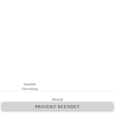
veräußert
+ Standort: Das Objekt befindet sich in Dachau, einer Großen
Kreisstadt im Nordwesten der Metropolregion München
+ keine Gebühren oder Kosten für Anleger
Immobilie
Entwicklung
PHASE
PROJEKT BEENDET