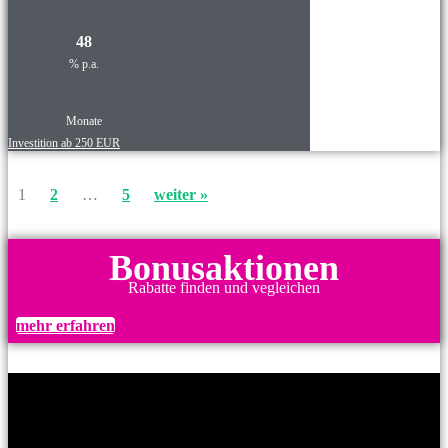
48
% p.a.
Monate
Investition ab 250 EUR
1
2
…
5
weiter »
Bonusaktionen
Rabatte finden und vegleichen
mehr erfahren