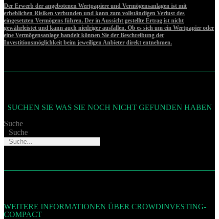
Der Erwerb der angebotenen Wertpapiere und Vermögensanlagen ist mit
erheblichen Risiken verbunden und kann zum vollständigen Verlust des
eingesetzten Vermögens führen. Der in Aussicht gestellte Ertrag ist nicht
gewährleistet und kann auch niedriger ausfallen. Ob es sich um ein Wertpapier oder
eine Vermögensanlage handelt können Sie der Beschreibung der
Investitionsmöglichkeit beim jeweiligen Anbieter direkt entnehmen.
SUCHEN SIE WAS SIE NOCH NICHT GEFUNDEN HABEN
Suche
Suche
WEITERE INFORMATIONEN ÜBER CROWDINVESTING-
COMPACT