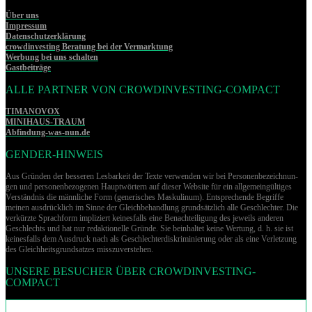
Über uns
Impressum
Datenschutzerklärung
crowdinvesting Beratung bei der Vermarktung
Werbung bei uns schalten
Gastbeiträge
ALLE PARTNER VON CROWDINVESTING-COMPACT
TIMANOVOX
MINIHAUS-TRAUM
Abfindung-was-nun.de
GENDER-HINWEIS
Aus Gründen der besseren Lesbarkeit der Texte verwenden wir bei Per­so­nen­be­zeich­nun­
gen und per­so­nen­be­zo­ge­nen Hauptwörtern auf dieser Website für ein allgemeingültiges
Verständnis die männliche Form (generisches Maskulinum). Entsprechende Begriffe
meinen ausdrücklich im Sinne der Gleichbehandlung grund­sätz­lich alle Geschlechter. Die
verkürzte Sprachform impliziert keinesfalls eine Benachteiligung des jeweils anderen
Geschlechts und hat nur redaktionelle Gründe. Sie beinhaltet keine Wertung, d. h. sie ist
keinesfalls dem Ausdruck nach als Geschlechterdiskriminierung oder als eine Verletzung
des Gleich­heits­grund­sat­zes misszuverstehen.
UNSERE BESUCHER ÜBER CROWDINVESTING-
COMPACT