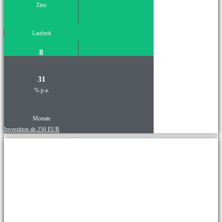
Zins
Laufzeit
8
31
% p.a.
Monate
Investition ab 250 EUR