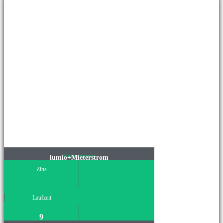
Unternehmen
lumio+Mieterstrom
Zins
Laufzeit
9