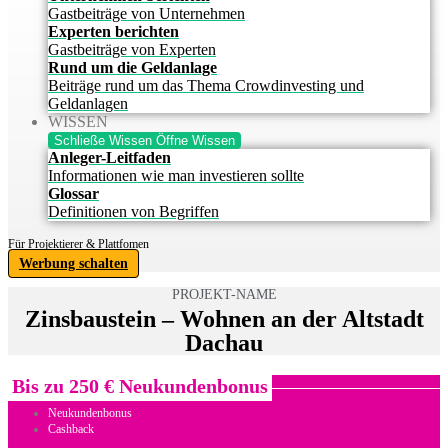
Gastbeiträge von Unternehmen
Experten berichten
Gastbeiträge von Experten
Rund um die Geldanlage
Beiträge rund um das Thema Crowdinvesting und
Geldanlagen
WISSEN
Schließe Wissen
Öffne Wissen
Anleger-Leitfaden
Informationen wie man investieren sollte
Glossar
Definitionen von Begriffen
Für Projektierer & Plattfomen
Werbung schalten
PROJEKT-NAME
Zinsbaustein – Wohnen an der Altstadt
Dachau
Bis zu 250 € Neukundenbonus
Neukundenbonus
Cashback