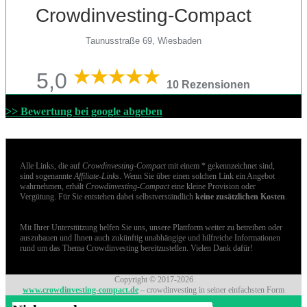
Crowdinvesting-Compact
Taunusstraße 69, Wiesbaden
5,0
10 Rezensionen
>> Bewertung bei google abgeben
Alle Links, die auf
Crowdinvesting-Compact
mit einem * gekennzeichnet sind,
sind sogenannte
Affiliate-Links
. Wenn Sie über einen solchen Link ein Angebot
wahrnehmen, erhält
Crowdinvesting-Compact
eine kleine Provision oder
Vergütung. Für Sie entstehen dabei selbstverständlich
keine zusätzlichen Kosten
.
Mit Ihrer Unterstützung helfen Sie uns, unsere Plattform weiter zu betreiben oder
auszubauen und Ihnen auch zukünftig unabhängige und hilfreiche Informationen
rund um das Thema Crowdinvesting bereitzustellen. Vielen Dank dafür!
Copyright © 2017-2026
www.crowdinvesting-compact.de
– crowdinvesting in seiner einfachsten Form