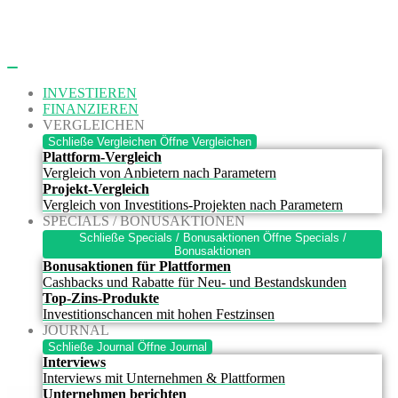
Zum
Inhalt
springen
INVESTIEREN
FINANZIEREN
VERGLEICHEN
Schließe Vergleichen
Öffne Vergleichen
Plattform-Vergleich
Vergleich von Anbietern nach Parametern
Projekt-Vergleich
Vergleich von Investitions-Projekten nach Parametern
SPECIALS / BONUSAKTIONEN
Schließe Specials / Bonusaktionen
Öffne Specials /
Bonusaktionen
Bonusaktionen für Plattformen
Cashbacks und Rabatte für Neu- und Bestandskunden
Top-Zins-Produkte
Investitionschancen mit hohen Festzinsen
JOURNAL
Schließe Journal
Öffne Journal
Interviews
Interviews mit Unternehmen & Plattformen
Unternehmen berichten