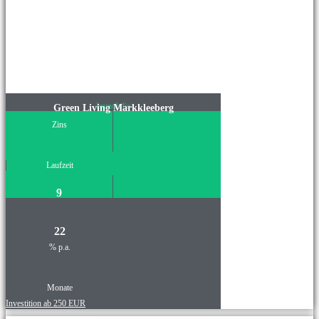
Immobilie
Green Living Markkleeberg
Zins
Laufzeit
9
22
% p.a.
Monate
Investition ab 250 EUR