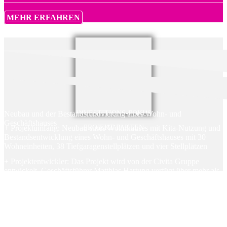
MEHR ERFAHREN
Neubau und der Bestandsrenovierung eines Wohn- und
INVESTITIONS-FOKUS
Geschäftshauses
+ Projektumfang: Neubau eines Wohnhauses mit Kita-Nutzung und
PROJEKT-FAKTEN
Bestandsentwicklung eines Wohn- und Geschäftshauses mit 30
Wohneinheiten, 38 Tiefgaragenstellplätzen und vier Stellplätzen
+ Projektentwickler: Das Projekt wird von der Civita Gruppe
entwickelt. Geschäftsführer Matthias Hartung verfügt über mehr als
15 Jahre Erfahrung im Bereich der Projektentwicklung
+ Besicherung: Die Finanzierung erfolgt über einen
Forderungsankauf und wird mit einem notariellen abstrakten
Schuldanerkenntnis besichert
+ Vertriebsstand: Das Projekt wurde bereits durch einen
Globalverkauf an einen institutionellen Investor per Forward-Deal