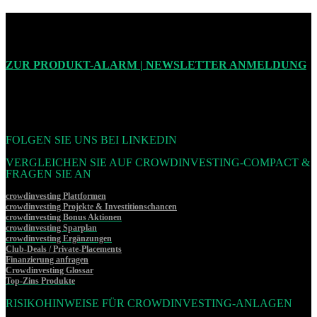
ZUR PRODUKT-ALARM | NEWSLETTER ANMELDUNG
FOLGEN SIE UNS BEI LINKEDIN
VERGLEICHEN SIE AUF CROWDINVESTING-COMPACT &
FRAGEN SIE AN
crowdinvesting Plattformen
crowdinvesting Projekte & Investitionschancen
crowdinvesting Bonus Aktionen
crowdinvesting Sparplan
crowdinvesting Ergänzungen
Club-Deals / Private-Placements
Finanzierung anfragen
Crowdinvesting Glossar
Top-Zins Produkte
RISIKOHINWEISE FÜR CROWDINVESTING-ANLAGEN