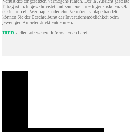
Verlust des eingesetzten Vermögens führen. Der in Aussicht gestellte
Ertrag ist nicht gewährleistet und kann auch niedriger ausfallen. Ob
es sich um ein Wertpapier oder eine Vermögensanlage handelt
können Sie der Beschreibung der Investitionsmöglichkeit beim
jeweiligen Anbieter direkt entnehmen.
HIER
stellen wir weitere Informationen bereit.