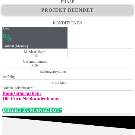
PHASE
PROJEKT BEENDET
KONDITIONEN
Zins
%
Laufzeit (Monate)
Mindestanlage:
EUR
Gesamtvolumen:
EUR
Zahlungsrhythmus:
endfällig
Produktart:
Anleihe, tokenbasiert
Bonusinformation:
100 Euro Neukundenbonus
DIREKT ZUM ANGEBOT*