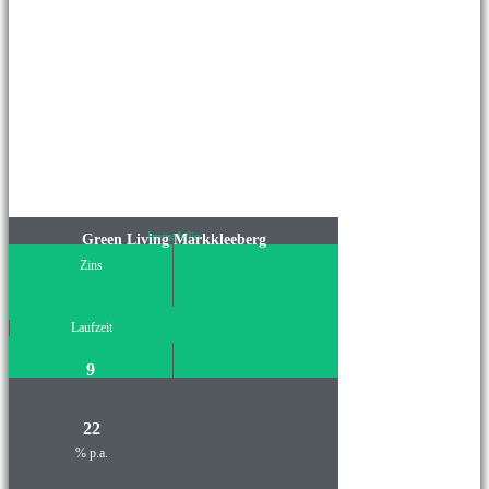
Immobilie
Green Living Markkleeberg
Zins
Laufzeit
9
22
% p.a.