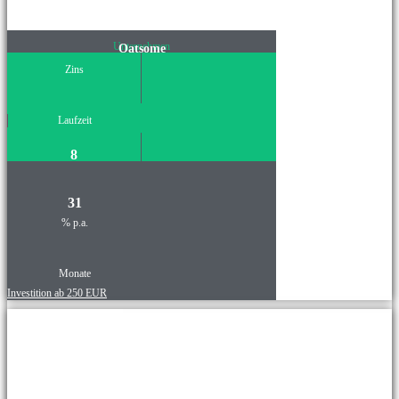
Unternehmen
Oatsome
Zins
Laufzeit
8
31
% p.a.
Monate
Investition ab 250 EUR