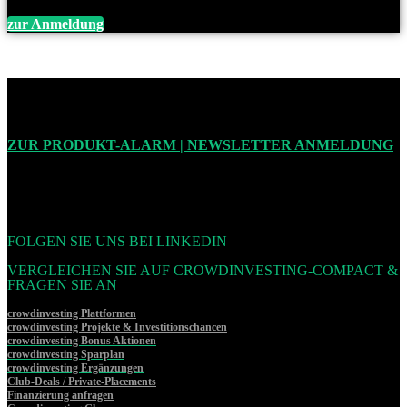
zur Anmeldung
ZUR PRODUKT-ALARM | NEWSLETTER ANMELDUNG
FOLGEN SIE UNS BEI LINKEDIN
VERGLEICHEN SIE AUF CROWDINVESTING-COMPACT &
FRAGEN SIE AN
crowdinvesting Plattformen
crowdinvesting Projekte & Investitionschancen
crowdinvesting Bonus Aktionen
crowdinvesting Sparplan
crowdinvesting Ergänzungen
Club-Deals / Private-Placements
Finanzierung anfragen