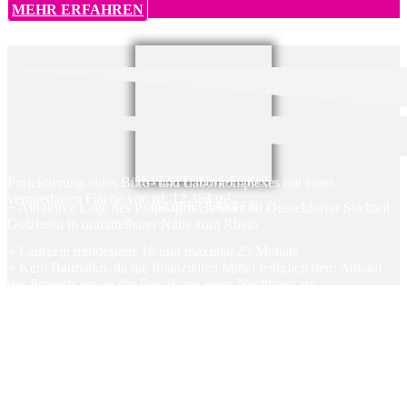
MEHR ERFAHREN
Projektierung eines Büro- und Laborkomplexes mit einer
INVESTITIONS-FOKUS
vermietbaren Fläche von rd. 12.364 m²
+ Attraktive Lage des Projektgrundstücks im Düsseldorfer Stadtteil
PROJEKT-FAKTEN
Golzheim in unmittelbarer Nähe zum Rhein
+ Laufzeit: mindestens 16 und maximal 25 Monate
+ Kein Baurisiko, da die finanziellen Mittel lediglich dem Ankauf
des Projekts sowie der Erwirkung eines Nachtrags zur
Baugenehmigung dienen
+ Nachrangige Grundschuld in Höhe des Darlehen-
Nominalbetrages eingetragen zugunsten der EPH Projekt 249
GmbH
+ Die Rückführung der Darlehensmittel und damit des
Investmentkapitals der Exporo-Anleger erfolgt aus der
anschließenden Hochbaufinanzierung