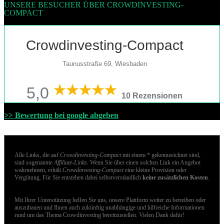
UNSERE BESUCHER ÜBER CROWDINVESTING-
COMPACT
Crowdinvesting-Compact
Taunusstraße 69, Wiesbaden
5,0
10 Rezensionen
>> Bewertung bei google abgeben
Alle Links, die auf
Crowdinvesting-Compact
mit einem * gekennzeichnet sind,
sind sogenannte
Affiliate-Links
. Wenn Sie über einen solchen Link ein Angebot
wahrnehmen, erhält
Crowdinvesting-Compact
eine kleine Provision oder
Vergütung. Für Sie entstehen dabei selbstverständlich
keine zusätzlichen Kosten
.
Mit Ihrer Unterstützung helfen Sie uns, unsere Plattform weiter zu betreiben oder
auszubauen und Ihnen auch zukünftig unabhängige und hilfreiche Informationen
rund um das Thema Crowdinvesting bereitzustellen. Vielen Dank dafür!