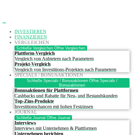
Zum
Inhalt
springen
INVESTIEREN
FINANZIEREN
VERGLEICHEN
Schließe Vergleichen
Öffne Vergleichen
Plattform-Vergleich
Vergleich von Anbietern nach Parametern
Projekt-Vergleich
Vergleich von Investitions-Projekten nach Parametern
SPECIALS / BONUSAKTIONEN
Schließe Specials / Bonusaktionen
Öffne Specials /
Bonusaktionen
Bonusaktionen für Plattformen
Cashbacks und Rabatte für Neu- und Bestandskunden
Top-Zins-Produkte
Investitionschancen mit hohen Festzinsen
JOURNAL
Schließe Journal
Öffne Journal
Interviews
Interviews mit Unternehmen & Plattformen
Unternehmen berichten