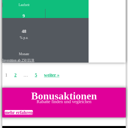
Laufzeit
9
48
% p.a.
Monate
Investition ab 250 EUR
1
2
…
5
weiter »
Bonusaktionen
Rabatte finden und vegleichen
mehr erfahren