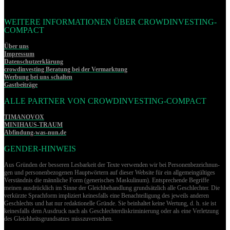
WEITERE INFORMATIONEN ÜBER CROWDINVESTING-
COMPACT
Über uns
Impressum
Datenschutzerklärung
crowdinvesting Beratung bei der Vermarktung
Werbung bei uns schalten
Gastbeiträge
ALLE PARTNER VON CROWDINVESTING-COMPACT
TIMANOVOX
MINIHAUS-TRAUM
Abfindung-was-nun.de
GENDER-HINWEIS
Aus Gründen der besseren Lesbarkeit der Texte verwenden wir bei Per­so­nen­be­zeich­nun­
gen und per­so­nen­be­zo­ge­nen Hauptwörtern auf dieser Website für ein allgemeingültiges
Verständnis die männliche Form (generisches Maskulinum). Entsprechende Begriffe
meinen ausdrücklich im Sinne der Gleichbehandlung grund­sätz­lich alle Geschlechter. Die
verkürzte Sprachform impliziert keinesfalls eine Benachteiligung des jeweils anderen
Geschlechts und hat nur redaktionelle Gründe. Sie beinhaltet keine Wertung, d. h. sie ist
keinesfalls dem Ausdruck nach als Geschlechterdiskriminierung oder als eine Verletzung
des Gleich­heits­grund­sat­zes misszuverstehen.