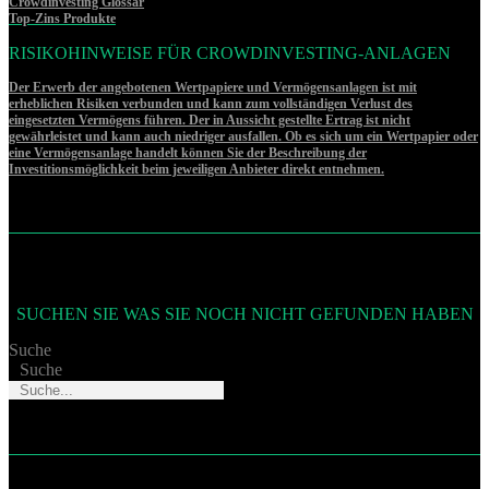
Crowdinvesting Glossar
Top-Zins Produkte
RISIKOHINWEISE FÜR CROWDINVESTING-ANLAGEN
Der Erwerb der angebotenen Wertpapiere und Vermögensanlagen ist mit
erheblichen Risiken verbunden und kann zum vollständigen Verlust des
eingesetzten Vermögens führen. Der in Aussicht gestellte Ertrag ist nicht
gewährleistet und kann auch niedriger ausfallen. Ob es sich um ein Wertpapier oder
eine Vermögensanlage handelt können Sie der Beschreibung der
Investitionsmöglichkeit beim jeweiligen Anbieter direkt entnehmen.
SUCHEN SIE WAS SIE NOCH NICHT GEFUNDEN HABEN
Suche
Suche