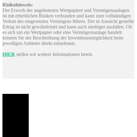
Risikohinweis:
Der Erwerb der angebotenen Wertpapiere und Vermögensanlagen
ist mit erheblichen Risiken verbunden und kann zum vollständigen
Verlust des eingesetzten Vermögens führen. Der in Aussicht gestellte
Ertrag ist nicht gewährleistet und kann auch niedriger ausfallen. Ob
es sich um ein Wertpapier oder eine Vermögensanlage handelt
können Sie der Beschreibung der Investitionsmöglichkeit beim
jeweiligen Anbieter direkt entnehmen.
HIER
stellen wir weitere Informationen bereit.