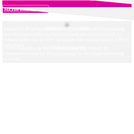
MEHR ERFAHREN
Ankauf des Projektgrundstücks und anschließende Projektierung
INVESTITIONS-FOKUS
einer Wohnimmobilie zur Feriennutzung mit voraussichtlich 22
Wohneinheiten sowie einer Tiefgarage mit voraussichtlich 23 PKW-
Stellplätzen
+ Kein Baurisiko, da diese Finanzierung den Ankauf des
PROJEKT-FAKTEN
Grundstücks sowie die Projektplanung bis zur Baugenehmigung
beinhaltet
+ Laufzeit: mindestens 13 und maximal 21 Monate
+ Ein Bankgutachten der finanzierenden Bank bestätigt den vom
Projektentwickler zu zahlenden Kaufpreis für das Grundstück
+ Nachrangige Grundschuld in Höhe des Darlehen-
Nominalbetrages, treuhänderisch gehalten durch die finanzierende
Bank für die Exporo Projekt 175 GmbH
+ Rückführung der Darlehensmittel und damit des
Investmentkapitals der Anleger erfolgt aus der noch
aufzunehmenden Hochbaufinanzierung nach Vorliegen der
Baugenehmigung und zusätzlichem vom Projektentwickler
einzubringenden Eigenkapital
+ Kein Baurisiko, da es sich um ein Bestandsgebäude handelt
+ Sehr guter Mikrostandort: Das 826 m² große Projektgrundstück