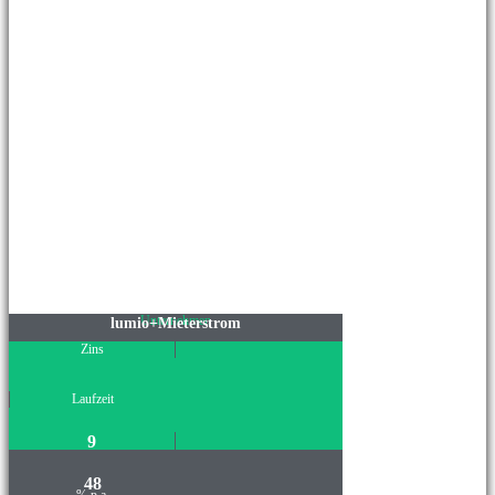
Unternehmen
lumio+Mieterstrom
Zins
Laufzeit
9
48
% p.a.