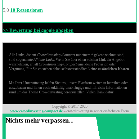
5,0
10 Rezensionen
>> Bewertung bei google abgeben
Alle Links, die auf
Crowdinvesting-Compact
mit einem * gekennzeichnet sind,
sind sogenannte
Affiliate-Links
. Wenn Sie über einen solchen Link ein Angebot
wahrnehmen, erhält
Crowdinvesting-Compact
eine kleine Provision oder
Vergütung. Für Sie entstehen dabei selbstverständlich
keine zusätzlichen Kosten
.
Mit Ihrer Unterstützung helfen Sie uns, unsere Plattform weiter zu betreiben oder
auszubauen und Ihnen auch zukünftig unabhängige und hilfreiche Informationen
rund um das Thema Crowdinvesting bereitzustellen. Vielen Dank dafür!
Copyright © 2017-2026
www.crowdinvesting-compact.de
– crowdinvesting in seiner einfachsten Form
Nichts mehr verpassen...