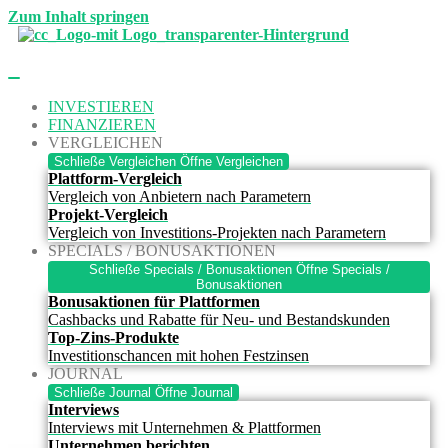
Zum Inhalt springen
INVESTIEREN
FINANZIEREN
VERGLEICHEN
Schließe Vergleichen
Öffne Vergleichen
Plattform-Vergleich
Vergleich von Anbietern nach Parametern
Projekt-Vergleich
Vergleich von Investitions-Projekten nach Parametern
SPECIALS / BONUSAKTIONEN
Schließe Specials / Bonusaktionen
Öffne Specials /
Bonusaktionen
Bonusaktionen für Plattformen
Cashbacks und Rabatte für Neu- und Bestandskunden
Top-Zins-Produkte
Investitionschancen mit hohen Festzinsen
JOURNAL
Schließe Journal
Öffne Journal
Interviews
Interviews mit Unternehmen & Plattformen
Unternehmen berichten