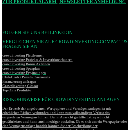
ZUR PRODUKT-ALARM | NEWSLETTER ANMELDUNG
FOLGEN SIE UNS BEI LINKEDIN
VERGLEICHEN SIE AUF CROWDINVESTING-COMPACT &
FRAGEN SIE AN
crowdinvesting Plattformen
crowdinvesting Projekte & Investitionschancen
crowdinvesting Bonus Aktionen
crowdinvesting Sparplan
crowdinvesting Ergänzungen
Club-Deals / Private-Placements
Finanzierung anfragen
Crowdinvesting Glossar
Top-Zins Produkte
RISIKOHINWEISE FÜR CROWDINVESTING-ANLAGEN
Der Erwerb der angebotenen Wertpapiere und Vermögensanlagen ist mit
erheblichen Risiken verbunden und kann zum vollständigen Verlust des
eingesetzten Vermögens führen. Der in Aussicht gestellte Ertrag ist nicht
gewährleistet und kann auch niedriger ausfallen. Ob es sich um ein Wertpapier oder
eine Vermögensanlage handelt können Sie der Beschreibung der