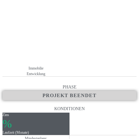
liegt in zweiter Reihe zum Strand
+ Keine Kosten und Gebühren für Anleger
Immobilie
Entwicklung
PHASE
PROJEKT BEENDET
KONDITIONEN
Zins
%
Laufzeit (Monate)
Mindestanlage: