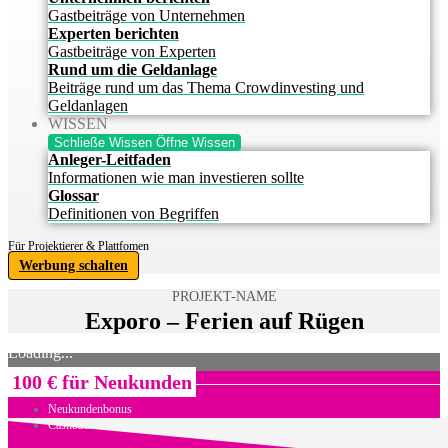
Gastbeiträge von Unternehmen
Experten berichten
Gastbeiträge von Experten
Rund um die Geldanlage
Beiträge rund um das Thema Crowdinvesting und
Geldanlagen
WISSEN
Schließe Wissen
Öffne Wissen
Anleger-Leitfaden
Informationen wie man investieren sollte
Glossar
Definitionen von Begriffen
Für Projektierer & Plattfomen
Werbung schalten
PROJEKT-NAME
Exporo – Ferien auf Rügen
Loading...
100 € für Neukunden
Neukundenbonus
Cashback