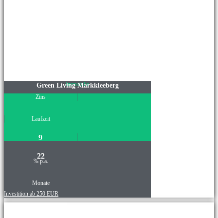
Immobilie
Green Living Markkleeberg
Zins
Laufzeit
9
22
% p.a.
Monate
Investition ab 250 EUR