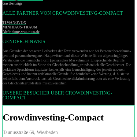
Gastbeiträge
ALLE PARTNER VON CROWDINVESTING-COMPACT
TIMANOVOX
MINIHAUS-TRAUM
Abfindung-was-nun.de
GENDER-HINWEIS
Aus Gründen der besseren Lesbarkeit der Texte verwenden wir bei Per­so­nen­be­zeich­nun­
gen und per­so­nen­be­zo­ge­nen Hauptwörtern auf dieser Website für ein allgemeingültiges
Verständnis die männliche Form (generisches Maskulinum). Entsprechende Begriffe
meinen ausdrücklich im Sinne der Gleichbehandlung grund­sätz­lich alle Geschlechter. Die
verkürzte Sprachform impliziert keinesfalls eine Benachteiligung des jeweils anderen
Geschlechts und hat nur redaktionelle Gründe. Sie beinhaltet keine Wertung, d. h. sie ist
keinesfalls dem Ausdruck nach als Geschlechterdiskriminierung oder als eine Verletzung
des Gleich­heits­grund­sat­zes misszuverstehen.
UNSERE BESUCHER ÜBER CROWDINVESTING-
COMPACT
Crowdinvesting-Compact
Taunusstraße 69, Wiesbaden