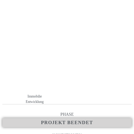
Immobiliensanierungen
+ Über 110 Immobilien hat die Schwäbische Liegenschaften GmbH
seit Beginn der Firmengeschichte angekauft
+ keine Kosten und Gebühren für Anleger
Immobilie
Entwicklung
PHASE
PROJEKT BEENDET