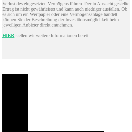
Verlust des eingesetzten Vermögens führen. Der in Aussicht gestellte
Ertrag ist nicht gewährleistet und kann auch niedriger ausfallen. Ob
es sich um ein Wertpapier oder eine Vermögensanlage handelt
können Sie der Beschreibung der Investitionsmöglichkeit beim
jeweiligen Anbieter direkt entnehmen.
HIER
stellen wir weitere Informationen bereit.