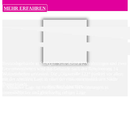
MEHR ERFAHREN
Bestandsgebäude in Stuttgart. Statt aktuell 12 Wohnungen und zwei
INVESTITIONS-FOKUS
Gewerbeeinheiten wird das Gebäude nach der Renovierung 14
Wohneinheiten umfassen. Die „Olgastraße 122“ punktet vor allem
mit der zentralen Lage in einer der einkommensstärksten Städte
Deutschlands.
+ Attraktive Lage im Herzen Stuttgarts: 14 Wohnungen in
PROJEKT-FAKTEN
innerstädtischer und gleichzeitig ruhiger Lage
+ Wohnen in einer der einkommensstärksten Städte Deutschlands:
Stuttgart zählt als wichtiger Wirtschafts- und Finanzstandort
+ Ausgezeichnete Infrastruktur und Verkehrsanbindung: U-Bahn-
Stationen, Einkaufsmöglichkeiten, Restaurants und Ärzte in
unmittelbarer Umgebung des Wohnhauses
+ Projektentwickler mit mehr als 18 Jahren Expertise im Bereich der