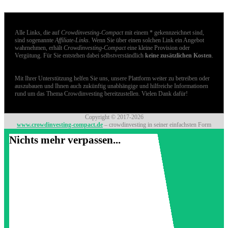
Alle Links, die auf
Crowdinvesting-Compact
mit einem * gekennzeichnet sind,
sind sogenannte
Affiliate-Links
. Wenn Sie über einen solchen Link ein Angebot
wahrnehmen, erhält
Crowdinvesting-Compact
eine kleine Provision oder
Vergütung. Für Sie entstehen dabei selbstverständlich
keine zusätzlichen Kosten
.
Mit Ihrer Unterstützung helfen Sie uns, unsere Plattform weiter zu betreiben oder
auszubauen und Ihnen auch zukünftig unabhängige und hilfreiche Informationen
rund um das Thema Crowdinvesting bereitzustellen. Vielen Dank dafür!
Copyright © 2017-2026
www.crowdinvesting-compact.de
– crowdinvesting in seiner einfachsten Form
Nichts mehr verpassen...