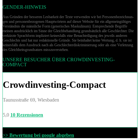
GENDER-HINWEIS
Aus Gründen der besseren Lesbarkeit der Texte verwenden wir bei Per­so­nen­be­zeich­nun­
gen und per­so­nen­be­zo­ge­nen Hauptwörtern auf dieser Website für ein allgemeingültiges
Verständnis die männliche Form (generisches Maskulinum). Entsprechende Begriffe
meinen ausdrücklich im Sinne der Gleichbehandlung grund­sätz­lich alle Geschlechter. Die
verkürzte Sprachform impliziert keinesfalls eine Benachteiligung des jeweils anderen
Geschlechts und hat nur redaktionelle Gründe. Sie beinhaltet keine Wertung, d. h. sie ist
keinesfalls dem Ausdruck nach als Geschlechterdiskriminierung oder als eine Verletzung
des Gleich­heits­grund­sat­zes misszuverstehen.
UNSERE BESUCHER ÜBER CROWDINVESTING-
COMPACT
Crowdinvesting-Compact
Taunusstraße 69, Wiesbaden
5,0
10 Rezensionen
>> Bewertung bei google abgeben