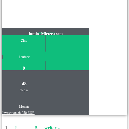
Unternehmen
lumio+Mieterstrom
Zins
Laufzeit
9
48
% p.a.
Monate
Investition ab 250 EUR
1
2
…
5
weiter »