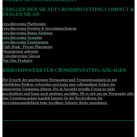
VERGLEICHEN SIE AUF CROWDINVESTING-COMPACT &
FRAGEN SIE AN
crowdinvesting Plattformen
crowdinvesting Projekte & Investitionschancen
crowdinvesting Bonus Aktionen
crowdinvesting Sparplan
crowdinvesting Ergänzungen
Club-Deals / Private-Placements
Finanzierung anfragen
Crowdinvesting Glossar
Top-Zins Produkte
RISIKOHINWEISE FÜR CROWDINVESTING-ANLAGEN
Der Erwerb der angebotenen Wertpapiere und Vermögensanlagen ist mit
erheblichen Risiken verbunden und kann zum vollständigen Verlust des
eingesetzten Vermögens führen. Der in Aussicht gestellte Ertrag ist nicht
gewährleistet und kann auch niedriger ausfallen. Ob es sich um ein Wertpapier oder
eine Vermögensanlage handelt können Sie der Beschreibung der
Investitionsmöglichkeit beim jeweiligen Anbieter direkt entnehmen.