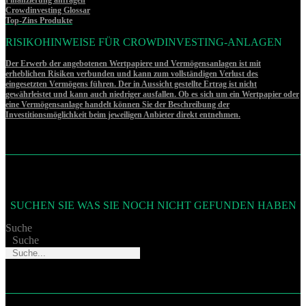
Crowdinvesting Glossar
Top-Zins Produkte
RISIKOHINWEISE FÜR CROWDINVESTING-ANLAGEN
Der Erwerb der angebotenen Wertpapiere und Vermögensanlagen ist mit
erheblichen Risiken verbunden und kann zum vollständigen Verlust des
eingesetzten Vermögens führen. Der in Aussicht gestellte Ertrag ist nicht
gewährleistet und kann auch niedriger ausfallen. Ob es sich um ein Wertpapier oder
eine Vermögensanlage handelt können Sie der Beschreibung der
Investitionsmöglichkeit beim jeweiligen Anbieter direkt entnehmen.
SUCHEN SIE WAS SIE NOCH NICHT GEFUNDEN HABEN
Suche
Suche