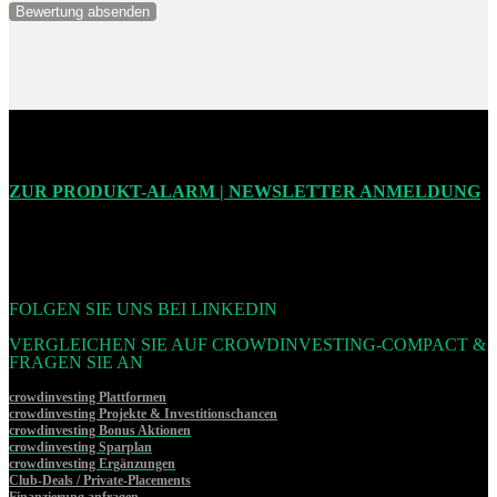
ZUR PRODUKT-ALARM | NEWSLETTER ANMELDUNG
FOLGEN SIE UNS BEI LINKEDIN
VERGLEICHEN SIE AUF CROWDINVESTING-COMPACT &
FRAGEN SIE AN
crowdinvesting Plattformen
crowdinvesting Projekte & Investitionschancen
crowdinvesting Bonus Aktionen
crowdinvesting Sparplan
crowdinvesting Ergänzungen
Club-Deals / Private-Placements
Finanzierung anfragen