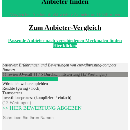
Anbieter finden
Vergleichen Sie hier direkt weitere Anbieter und Plattformen
Zum Anbieter-Vergleich
Passende Anbieter nach verschiedenen Merkmalen finden
Hier klicken
bettervest Erfahrungen und Bewertungen von crowdinvesting-compact
Nutzern
{{ reviewsOverall }}
/ 5
Durchschnittswertung
(
12
Wertungen)
bettervest
1
Direkt zum Anbieter
Würde ich weiterempfehlen
Rendite (gering / hoch)
Transparenz
Investitionsprozess (kompliziert / einfach)
(12 Wertungen)
>> HIER BEWERTUNG ABGEBEN