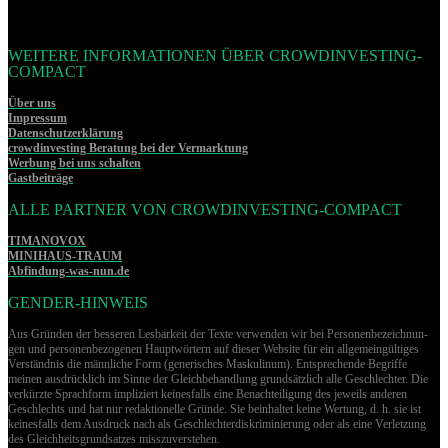
WEITERE INFORMATIONEN ÜBER CROWDINVESTING-
COMPACT
Über uns
Impressum
Datenschutzerklärung
crowdinvesting Beratung bei der Vermarktung
Werbung bei uns schalten
Gastbeiträge
ALLE PARTNER VON CROWDINVESTING-COMPACT
TIMANOVOX
MINIHAUS-TRAUM
Abfindung-was-nun.de
GENDER-HINWEIS
Aus Gründen der besseren Lesbarkeit der Texte verwenden wir bei Per­so­nen­be­zeich­nun­
gen und per­so­nen­be­zo­ge­nen Hauptwörtern auf dieser Website für ein allgemeingültiges
Verständnis die männliche Form (generisches Maskulinum). Entsprechende Begriffe
meinen ausdrücklich im Sinne der Gleichbehandlung grund­sätz­lich alle Geschlechter. Die
verkürzte Sprachform impliziert keinesfalls eine Benachteiligung des jeweils anderen
Geschlechts und hat nur redaktionelle Gründe. Sie beinhaltet keine Wertung, d. h. sie ist
keinesfalls dem Ausdruck nach als Geschlechterdiskriminierung oder als eine Verletzung
des Gleich­heits­grund­sat­zes misszuverstehen.