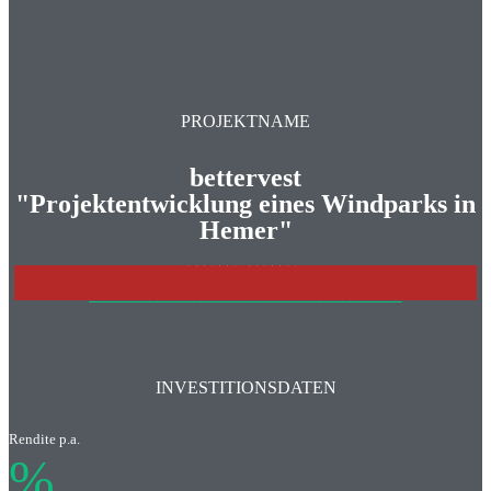
PROJEKTNAME
bettervest
"Projektentwicklung eines Windparks in
Hemer"
PROJEKT BEENDET
>>>WEITERE INVESTITONSCHANCEN IM ÜBERBLICK
INVESTITIONSDATEN
Rendite p.a.
%