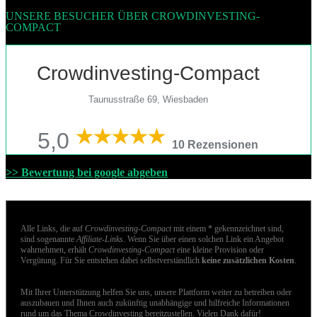
UNSERE BESUCHER ÜBER CROWDINVESTING-
COMPACT
Crowdinvesting-Compact
Taunusstraße 69, Wiesbaden
5,0
10 Rezensionen
>> Bewertung bei google abgeben
Alle Links, die auf
Crowdinvesting-Compact
mit einem * gekennzeichnet sind,
sind sogenannte
Affiliate-Links
. Wenn Sie über einen solchen Link ein Angebot
wahrnehmen, erhält
Crowdinvesting-Compact
eine kleine Provision oder
Vergütung. Für Sie entstehen dabei selbstverständlich
keine zusätzlichen Kosten
.
Mit Ihrer Unterstützung helfen Sie uns, unsere Plattform weiter zu betreiben oder
auszubauen und Ihnen auch zukünftig unabhängige und hilfreiche Informationen
rund um das Thema Crowdinvesting bereitzustellen. Vielen Dank dafür!