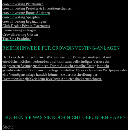
crowdinvesting Plattformen
crowdinvesting Projekte & Investitionschancen
crowdinvesting Bonus Aktionen
crowdinvesting Sparplan
crowdinvesting Ergänzungen
Club-Deals / Private-Placements
Finanzierung anfragen
Crowdinvesting Glossar
Top-Zins Produkte
RISIKOHINWEISE FÜR CROWDINVESTING-ANLAGEN
Der Erwerb der angebotenen Wertpapiere und Vermögensanlagen ist mit
erheblichen Risiken verbunden und kann zum vollständigen Verlust des
eingesetzten Vermögens führen. Der in Aussicht gestellte Ertrag ist nicht
gewährleistet und kann auch niedriger ausfallen. Ob es sich um ein Wertpapier oder
eine Vermögensanlage handelt können Sie der Beschreibung der
Investitionsmöglichkeit beim jeweiligen Anbieter direkt entnehmen.
SUCHEN SIE WAS SIE NOCH NICHT GEFUNDEN HABEN
Suche