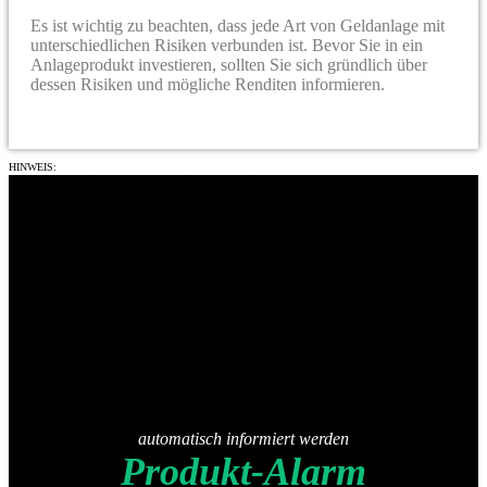
Es ist wichtig zu beachten, dass jede Art von Geldanlage mit
unterschiedlichen Risiken verbunden ist. Bevor Sie in ein
Anlageprodukt investieren, sollten Sie sich gründlich über
dessen Risiken und mögliche Renditen informieren.
HINWEIS:
Wir übernehmen keine Gewähr für Aktualität, Richtigkeit und Vollständigkeit der Informationen.
automatisch informiert werden
Produkt-Alarm