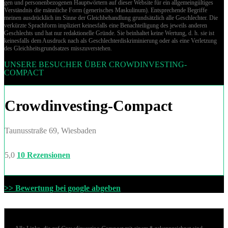
gen und per­so­nen­be­zo­ge­nen Hauptwörtern auf dieser Website für ein allgemeingültiges
Verständnis die männliche Form (generisches Maskulinum). Entsprechende Begriffe
meinen ausdrücklich im Sinne der Gleichbehandlung grund­sätz­lich alle Geschlechter. Die
verkürzte Sprachform impliziert keinesfalls eine Benachteiligung des jeweils anderen
Geschlechts und hat nur redaktionelle Gründe. Sie beinhaltet keine Wertung, d. h. sie ist
keinesfalls dem Ausdruck nach als Geschlechterdiskriminierung oder als eine Verletzung
des Gleich­heits­grund­sat­zes misszuverstehen.
UNSERE BESUCHER ÜBER CROWDINVESTING-
COMPACT
Crowdinvesting-Compact
Taunusstraße 69, Wiesbaden
5,0
10 Rezensionen
>> Bewertung bei google abgeben