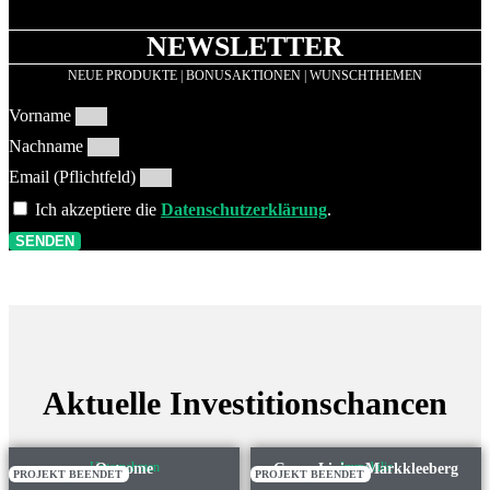
NEWSLETTER
NEUE PRODUKTE | BONUSAKTIONEN | WUNSCHTHEMEN
Vorname
Nachname
Email (Pflichtfeld)
Ich akzeptiere die
Datenschutzerklärung
.
SENDEN
Aktuelle Investitionschancen
Unternehmen
Immobilie
Oatsome
Green Living Markkleeberg
PROJEKT BEENDET
PROJEKT BEENDET