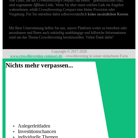
Alle Links, die auf
Crowdinvesting-Compact
mit einem * gekennzeichnet sind,
sind sogenannte
Affiliate-Links
. Wenn Sie über einen solchen Link ein Angebot
wahrnehmen, erhält
Crowdinvesting-Compact
eine kleine Provision oder
Vergütung. Für Sie entstehen dabei selbstverständlich
keine zusätzlichen Kosten
.
Mit Ihrer Unterstützung helfen Sie uns, unsere Plattform weiter zu betreiben oder
auszubauen und Ihnen auch zukünftig unabhängige und hilfreiche Informationen
rund um das Thema Crowdinvesting bereitzustellen. Vielen Dank dafür!
Copyright © 2017-2026
www.crowdinvesting-compact.de
– crowdinvesting in seiner einfachsten Form
Nichts mehr verpassen...
Anlegerleitfaden
Investitionschancen
individuelle Themen