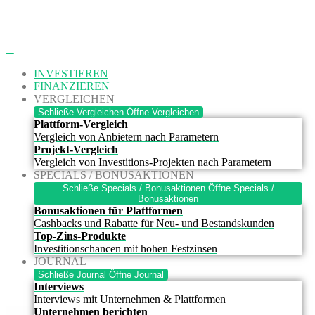
Zum
Inhalt
springen
INVESTIEREN
FINANZIEREN
VERGLEICHEN
Schließe Vergleichen
Öffne Vergleichen
Plattform-Vergleich
Vergleich von Anbietern nach Parametern
Projekt-Vergleich
Vergleich von Investitions-Projekten nach Parametern
SPECIALS / BONUSAKTIONEN
Schließe Specials / Bonusaktionen
Öffne Specials /
Bonusaktionen
Bonusaktionen für Plattformen
Cashbacks und Rabatte für Neu- und Bestandskunden
Top-Zins-Produkte
Investitionschancen mit hohen Festzinsen
JOURNAL
Schließe Journal
Öffne Journal
Interviews
Interviews mit Unternehmen & Plattformen
Unternehmen berichten