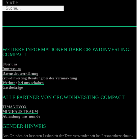
Suche
WEITERE INFORMATIONEN ÜBER CROWDINVESTING-
COMPACT
Über uns
Impressum
Datenschutzerklärung
crowdinvesting Beratung bei der Vermarktung
Werbung bei uns schalten
Gastbeiträge
ALLE PARTNER VON CROWDINVESTING-COMPACT
TIMANOVOX
MINIHAUS-TRAUM
Abfindung-was-nun.de
GENDER-HINWEIS
Aus Gründen der besseren Lesbarkeit der Texte verwenden wir bei Per­so­nen­be­zeich­nun­