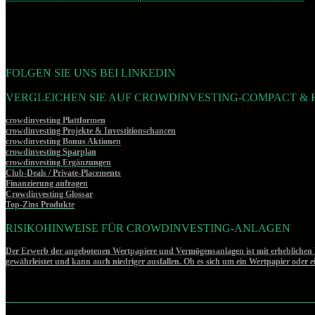
FOLGEN SIE UNS BEI LINKEDIN
VERGLEICHEN SIE AUF CROWDINVESTING-COMPACT & 
crowdinvesting Plattformen
crowdinvesting Projekte & Investitionschancen
crowdinvesting Bonus Aktionen
crowdinvesting Sparplan
crowdinvesting Ergänzungen
Club-Deals / Private-Placements
Finanzierung anfragen
Crowdinvesting Glossar
Top-Zins Produkte
RISIKOHINWEISE FÜR CROWDINVESTING-ANLAGEN
Der Erwerb der angebotenen Wertpapiere und Vermögensanlagen ist mit erheblichen Ri
gewährleistet und kann auch niedriger ausfallen. Ob es sich um ein Wertpapier oder 