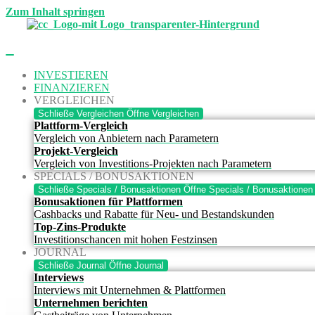
Zum Inhalt springen
INVESTIEREN
FINANZIEREN
VERGLEICHEN
Schließe Vergleichen
Öffne Vergleichen
Plattform-Vergleich
Vergleich von Anbietern nach Parametern
Projekt-Vergleich
Vergleich von Investitions-Projekten nach Parametern
SPECIALS / BONUSAKTIONEN
Schließe Specials / Bonusaktionen
Öffne Specials / Bonusaktionen
Bonusaktionen für Plattformen
Cashbacks und Rabatte für Neu- und Bestandskunden
Top-Zins-Produkte
Investitionschancen mit hohen Festzinsen
JOURNAL
Schließe Journal
Öffne Journal
Interviews
Interviews mit Unternehmen & Plattformen
Unternehmen berichten