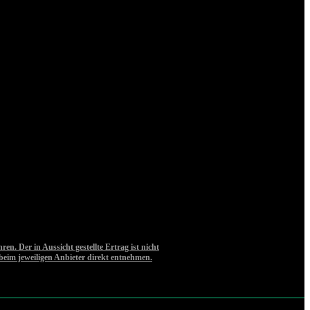
. Der in Aussicht gestellte Ertrag ist nicht
beim jeweiligen Anbieter direkt entnehmen.