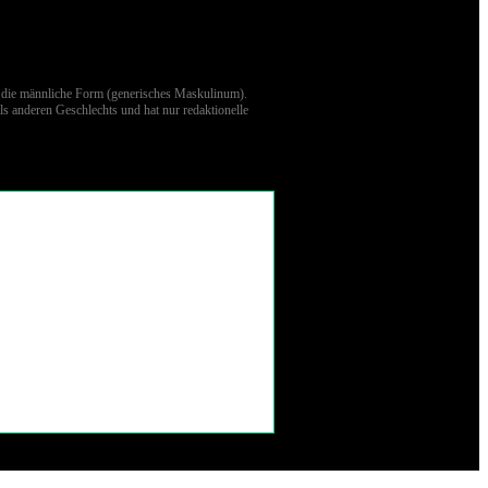
nis die männliche Form (generisches Maskulinum).
ls anderen Geschlechts und hat nur redaktionelle