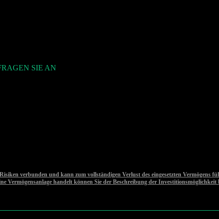
FRAGEN SIE AN
siken verbunden und kann zum vollständigen Verlust des eingesetzten Vermögens führen
eine Vermögensanlage handelt können Sie der Beschreibung der Investitionsmöglichkeit 