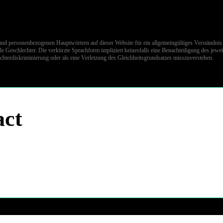
und per­so­nen­be­zo­ge­nen Hauptwörtern auf dieser Website für ein allgemeingültiges Verständ
e Geschlechter. Die verkürzte Sprachform impliziert keinesfalls eine Benachteiligung des jewei
hterdiskriminierung oder als eine Verletzung des Gleich­heits­grund­sat­zes misszuverstehen.
act