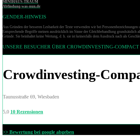
MINIHAUS-TRAUM
Abfindung-was-nun.de
GENDER-HINWEIS
Aus Gründen der besseren Lesbarkeit der Texte verwenden wir bei Per­so­nen­be­zeich­nun­gen 
Entsprechende Begriffe meinen ausdrücklich im Sinne der Gleichbehandlung grund­sätz­lich all
Gründe. Sie beinhaltet keine Wertung, d. h. sie ist keinesfalls dem Ausdruck nach als Geschlec
UNSERE BESUCHER ÜBER CROWDINVESTING-COMPACT
Crowdinvesting-Comp
Taunusstraße 69, Wiesbaden
5,0
10 Rezensionen
>> Bewertung bei google abgeben