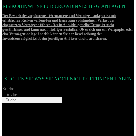
RISIKOHINWEISE FÜR CROWDINVESTING-ANLAGEN
Der Erwerb der angebotenen Wertpapiere und Vermögensanlagen ist mit
erheblichen Risiken verbunden und kann zum vollständigen Verlust des
eingesetzten Vermögens führen. Der in Aussicht gestellte Ertrag ist nicht
gewährleistet und kann auch niedriger ausfallen. Ob es sich um ein Wertpapier oder
eine Vermögensanlage handelt können Sie der Beschreibung der
Investitionsmöglichkeit beim jeweiligen Anbieter direkt entnehmen.
SUCHEN SIE WAS SIE NOCH NICHT GEFUNDEN HABEN
Suche
Suche