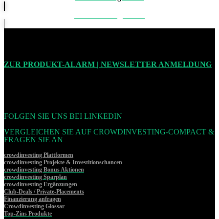
Produkte vergleichen
ZUR PRODUKT-ALARM | NEWSLETTER ANMELDUNG
FOLGEN SIE UNS BEI LINKEDIN
VERGLEICHEN SIE AUF CROWDINVESTING-COMPACT &
FRAGEN SIE AN
crowdinvesting Plattformen
crowdinvesting Projekte & Investitionschancen
crowdinvesting Bonus Aktionen
crowdinvesting Sparplan
crowdinvesting Ergänzungen
Club-Deals / Private-Placements
Finanzierung anfragen
Crowdinvesting Glossar
Top-Zins Produkte