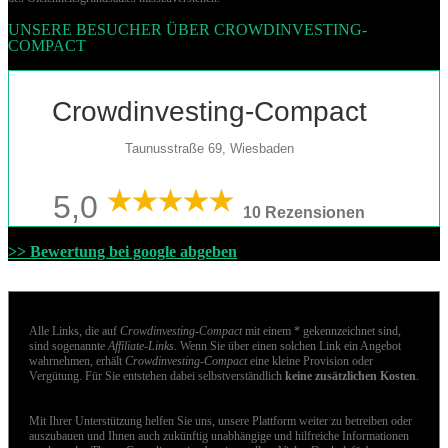
UNSERE BESUCHER ÜBER CROWDINVESTING-
COMPACT
Crowdinvesting-Compact
Taunusstraße 69, Wiesbaden
5,0
10 Rezensionen
>> Bewertung bei google abgeben
Alle Links, die auf
Crowdinvesting-Compact
mit einem * gekennzeichnet sind,
sind sogenannte
Affiliate-Links
. Wenn Sie über einen solchen Link ein Angebot
wahrnehmen, erhält
Crowdinvesting-Compact
eine kleine Provision oder
Vergütung. Für Sie entstehen dabei selbstverständlich
keine zusätzlichen Kosten
.
Mit Ihrer Unterstützung helfen Sie uns, unsere Plattform weiter zu betreiben oder
auszubauen und Ihnen auch zukünftig unabhängige und hilfreiche Informationen