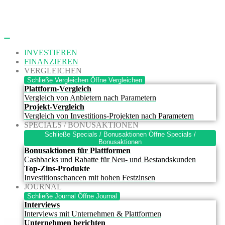
Zum
Inhalt
springen
INVESTIEREN
FINANZIEREN
VERGLEICHEN
Schließe Vergleichen
Öffne Vergleichen
Plattform-Vergleich
Vergleich von Anbietern nach Parametern
Projekt-Vergleich
Vergleich von Investitions-Projekten nach Parametern
SPECIALS / BONUSAKTIONEN
Schließe Specials / Bonusaktionen
Öffne Specials /
Bonusaktionen
Bonusaktionen für Plattformen
Cashbacks und Rabatte für Neu- und Bestandskunden
Top-Zins-Produkte
Investitionschancen mit hohen Festzinsen
JOURNAL
Schließe Journal
Öffne Journal
Interviews
Interviews mit Unternehmen & Plattformen
Unternehmen berichten