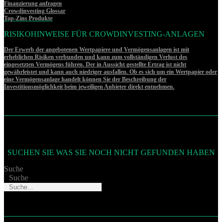
Finanzierung anfragen
Crowdinvesting Glossar
Top-Zins Produkte
RISIKOHINWEISE FÜR CROWDINVESTING-ANLAGEN
Der Erwerb der angebotenen Wertpapiere und Vermögensanlagen ist mit
erheblichen Risiken verbunden und kann zum vollständigen Verlust des
eingesetzten Vermögens führen. Der in Aussicht gestellte Ertrag ist nicht
gewährleistet und kann auch niedriger ausfallen. Ob es sich um ein Wertpapier oder
eine Vermögensanlage handelt können Sie der Beschreibung der
Investitionsmöglichkeit beim jeweiligen Anbieter direkt entnehmen.
SUCHEN SIE WAS SIE NOCH NICHT GEFUNDEN HABEN
Suche
Suche