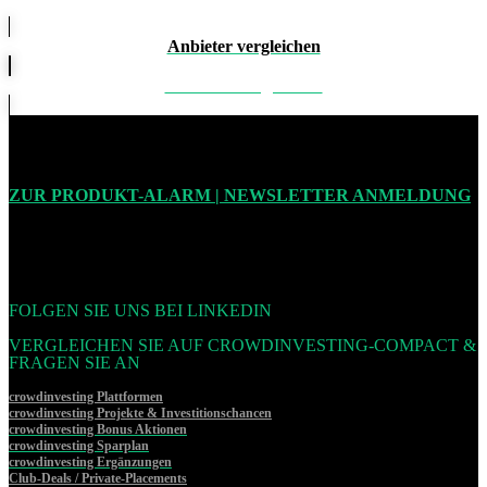
Anbieter vergleichen
Produkte vergleichen
ZUR PRODUKT-ALARM | NEWSLETTER ANMELDUNG
FOLGEN SIE UNS BEI LINKEDIN
VERGLEICHEN SIE AUF CROWDINVESTING-COMPACT &
FRAGEN SIE AN
crowdinvesting Plattformen
crowdinvesting Projekte & Investitionschancen
crowdinvesting Bonus Aktionen
crowdinvesting Sparplan
crowdinvesting Ergänzungen
Club-Deals / Private-Placements