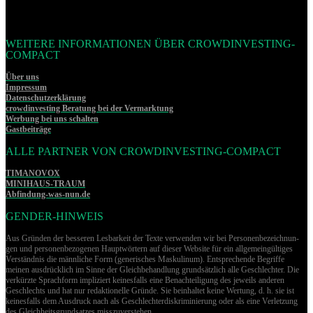
WEITERE INFORMATIONEN ÜBER CROWDINVESTING-
COMPACT
Über uns
Impressum
Datenschutzerklärung
crowdinvesting Beratung bei der Vermarktung
Werbung bei uns schalten
Gastbeiträge
ALLE PARTNER VON CROWDINVESTING-COMPACT
TIMANOVOX
MINIHAUS-TRAUM
Abfindung-was-nun.de
GENDER-HINWEIS
Aus Gründen der besseren Lesbarkeit der Texte verwenden wir bei Per­so­nen­be­zeich­nun­
gen und per­so­nen­be­zo­ge­nen Hauptwörtern auf dieser Website für ein allgemeingültiges
Verständnis die männliche Form (generisches Maskulinum). Entsprechende Begriffe
meinen ausdrücklich im Sinne der Gleichbehandlung grund­sätz­lich alle Geschlechter. Die
verkürzte Sprachform impliziert keinesfalls eine Benachteiligung des jeweils anderen
Geschlechts und hat nur redaktionelle Gründe. Sie beinhaltet keine Wertung, d. h. sie ist
keinesfalls dem Ausdruck nach als Geschlechterdiskriminierung oder als eine Verletzung
des Gleich­heits­grund­sat­zes misszuverstehen.