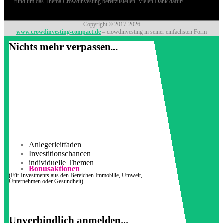
rund um das Thema Crowdinvesting bereitzustellen. Vielen Dank dafür!
Copyright © 2017-2026
www.crowdinvesting-compact.de
– crowdinvesting in seiner einfachsten Form
Nichts mehr verpassen...
Anlegerleitfaden
Investitionschancen
individuelle Themen
Bonusaktionen
(Für Investments aus den Bereichen Immobilie, Umwelt,
Unternehmen oder Gesundheit)
Unverbindlich anmelden...