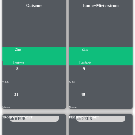
Oatsome
lumio+Mieterstrom
Zins
Zins
Laufzeit
Laufzeit
8
9
% p.a.
% p.a.
31
48
Monate
Monate
PROJEKT BEENDET
PROJEKT BEENDET
ab
0
EUR
ab
0
EUR