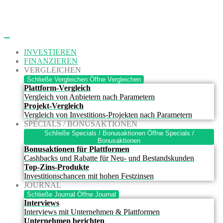
Zum
Inhalt
springen
INVESTIEREN
FINANZIEREN
VERGLEICHEN
Schließe Vergleichen
Öffne Vergleichen
Plattform-Vergleich
Vergleich von Anbietern nach Parametern
Projekt-Vergleich
Vergleich von Investitions-Projekten nach Parametern
SPECIALS / BONUSAKTIONEN
Schließe Specials / Bonusaktionen
Öffne Specials /
Bonusaktionen
Bonusaktionen für Plattformen
Cashbacks und Rabatte für Neu- und Bestandskunden
Top-Zins-Produkte
Investitionschancen mit hohen Festzinsen
JOURNAL
Schließe Journal
Öffne Journal
Interviews
Interviews mit Unternehmen & Plattformen
Unternehmen berichten