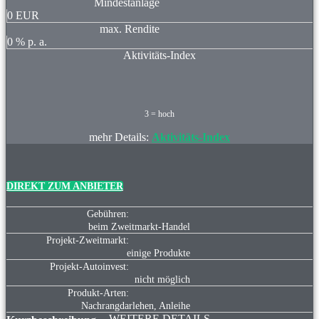
Mindestanlage
0
EUR
max. Rendite
0
% p. a.
Aktivitäts-Index
3 = hoch
mehr Details:
Aktivitäts-Index
DIREKT ZUM ANBIETER
Gebühren:
beim Zweitmarkt-Handel
Projekt-Zweitmarkt:
einige Produkte
Projekt-Autoinvest:
nicht möglich
Produkt-Arten:
Nachrangdarlehen, Anleihe
WEITERE DETAILS