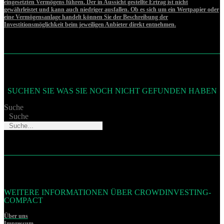
eingesetzten Vermögens führen. Der in Aussicht gestellte Ertrag ist nicht
gewährleistet und kann auch niedriger ausfallen. Ob es sich um ein Wertpapier oder
eine Vermögensanlage handelt können Sie der Beschreibung der
Investitionsmöglichkeit beim jeweiligen Anbieter direkt entnehmen.
SUCHEN SIE WAS SIE NOCH NICHT GEFUNDEN HABEN
Suche
Suche
WEITERE INFORMATIONEN ÜBER CROWDINVESTING-
COMPACT
Über uns
Impressum