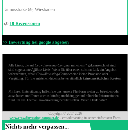
Taunusstraße 69, Wiesbaden
5,0
10 Rezensionen
>> Bewertung bei google abgeben
Alle Links, die auf
Crowdinvesting-Compact
mit einem * gekennzeichnet sind,
sind sogenannte
Affiliate-Links
. Wenn Sie über einen solchen Link ein Angebot
wahrnehmen, erhält
Crowdinvesting-Compact
eine kleine Provision oder
Vergütung. Für Sie entstehen dabei selbstverständlich
keine zusätzlichen Kosten
.
Mit Ihrer Unterstützung helfen Sie uns, unsere Plattform weiter zu betreiben oder
auszubauen und Ihnen auch zukünftig unabhängige und hilfreiche Informationen
rund um das Thema Crowdinvesting bereitzustellen. Vielen Dank dafür!
Copyright © 2017-2026
www.crowdinvesting-compact.de
– crowdinvesting in seiner einfachsten Form
Nichts mehr verpassen...