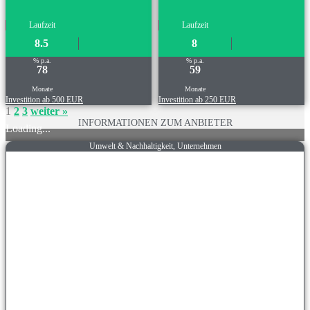
Laufzeit
Laufzeit
8.5
8
% p.a.
% p.a.
78
59
Monate
Monate
Investition ab 500 EUR
Investition ab 250 EUR
1
2
3
weiter »
INFORMATIONEN ZUM ANBIETER
Loading...
Umwelt & Nachhaltigkeit, Unternehmen