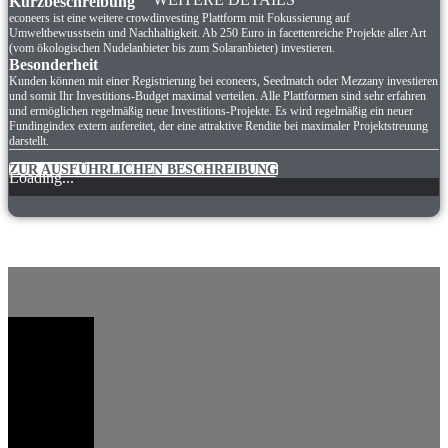
Kurzbeschreibung
econeers ist eine weitere crowdinvesting Plattform mit Fokussierung auf
Umweltbewusstsein und Nachhaltigkeit. Ab 250 Euro in facettenreiche Projekte aller Art
(vom ökologischen Nudelanbieter bis zum Solaranbieter) investieren.
Besonderheit
Kunden können mit einer Registrierung bei econeers, Seedmatch oder Mezzany investieren
und somit Ihr Investitions-Budget maximal verteilen. Alle Plattformen sind sehr erfahren
und ermöglichen regelmäßig neue Investitions-Projekte. Es wird regelmäßig ein neuer
Fundingindex extern aufereitet, der eine attraktive Rendite bei maximaler Projektstreuung
darstellt.
ZUR AUSFÜHRLICHEN BESCHREIBUNG
Loading...