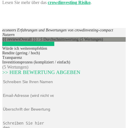
Lesen Sie mehr über das
crowdinvesting Risiko
.
econeers Erfahrungen und Bewertungen von crowdinvesting-compact
Nutzern
{{ reviewsOverall }}
/ 5
Durchschnittswertung
(
5
Wertungen)
econeers
1
Direkt zum Anbieter
Würde ich weiterempfehlen
Rendite (gering / hoch)
Transparenz
Investitionsprozess (kompliziert / einfach)
(5 Wertungen)
>> HIER BEWERTUNG ABGEBEN