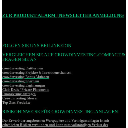
ZUR PRODUKT-ALARM | NEWSLETTER ANMELDUNG
FOLGEN SIE UNS BEI LINKEDIN
VERGLEICHEN SIE AUF CROWDINVESTING-COMPACT &
FRAGEN SIE AN
crowdinvesting Plattformen
crowdinvesting Projekte & Investitionschancen
crowdinvesting Bonus Aktionen
crowdinvesting Sparplan
crowdinvesting Ergänzungen
Club-Deals / Private-Placements
Finanzierung anfragen
Crowdinvesting Glossar
Top-Zins Produkte
RISIKOHINWEISE FÜR CROWDINVESTING-ANLAGEN
Der Erwerb der angebotenen Wertpapiere und Vermögensanlagen ist mit
erheblichen Risiken verbunden und kann zum vollständigen Verlust des