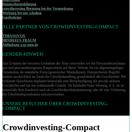
Datenschutzerklärung
crowdinvesting Beratung bei der Vermarktung
Werbung bei uns schalten
Gastbeiträge
ALLE PARTNER VON CROWDINVESTING-COMPACT
TIMANOVOX
MINIHAUS-TRAUM
Abfindung-was-nun.de
GENDER-HINWEIS
Aus Gründen der besseren Lesbarkeit der Texte verwenden wir bei Per­so­nen­be­zeich­nun­
gen und per­so­nen­be­zo­ge­nen Hauptwörtern auf dieser Website für ein allgemeingültiges
Verständnis die männliche Form (generisches Maskulinum). Entsprechende Begriffe
meinen ausdrücklich im Sinne der Gleichbehandlung grund­sätz­lich alle Geschlechter. Die
verkürzte Sprachform impliziert keinesfalls eine Benachteiligung des jeweils anderen
Geschlechts und hat nur redaktionelle Gründe. Sie beinhaltet keine Wertung, d. h. sie ist
keinesfalls dem Ausdruck nach als Geschlechterdiskriminierung oder als eine Verletzung
des Gleich­heits­grund­sat­zes misszuverstehen.
UNSERE BESUCHER ÜBER CROWDINVESTING-
COMPACT
Crowdinvesting-Compact