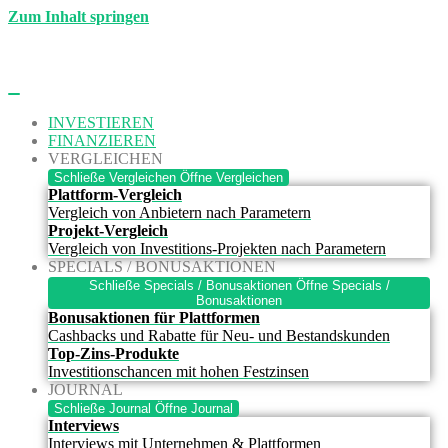
Zum Inhalt springen
INVESTIEREN
FINANZIEREN
VERGLEICHEN
Schließe Vergleichen
Öffne Vergleichen
Plattform-Vergleich
Vergleich von Anbietern nach Parametern
Projekt-Vergleich
Vergleich von Investitions-Projekten nach Parametern
SPECIALS / BONUSAKTIONEN
Schließe Specials / Bonusaktionen
Öffne Specials /
Bonusaktionen
Bonusaktionen für Plattformen
Cashbacks und Rabatte für Neu- und Bestandskunden
Top-Zins-Produkte
Investitionschancen mit hohen Festzinsen
JOURNAL
Schließe Journal
Öffne Journal
Interviews
Interviews mit Unternehmen & Plattformen