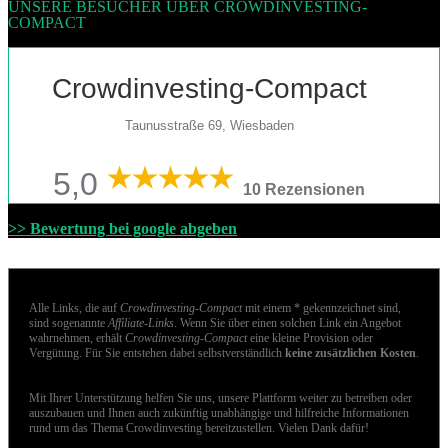
UNSERE BESUCHER ÜBER CROWDINVESTING-
COMPACT
Crowdinvesting-Compact
Taunusstraße 69, Wiesbaden
5,0
10 Rezensionen
>> Bewertung bei google abgeben
Alle Links, die auf
Crowdinvesting-Compact
mit einem * gekennzeichnet sind,
sind sogenannte
Affiliate-Links
. Wenn Sie über einen solchen Link ein Angebot
wahrnehmen, erhält
Crowdinvesting-Compact
eine kleine Provision oder
Vergütung. Für Sie entstehen dabei selbstverständlich
keine zusätzlichen Kosten
.
Mit Ihrer Unterstützung helfen Sie uns, unsere Plattform weiter zu betreiben oder
auszubauen und Ihnen auch zukünftig unabhängige und hilfreiche Informationen
rund um das Thema Crowdinvesting bereitzustellen. Vielen Dank dafür!