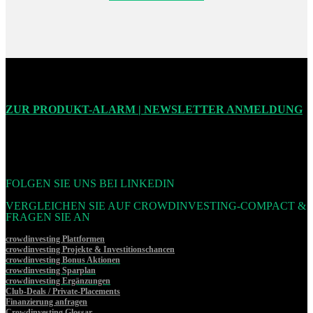
ZUR PRODUKT-ALARM | NEWSLETTER ANMELDUNG
FOLGEN SIE UNS BEI LINKEDIN
VERGLEICHEN SIE AUF CROWDINVESTING-COMPACT &
FRAGEN SIE AN
crowdinvesting Plattformen
crowdinvesting Projekte & Investitionschancen
crowdinvesting Bonus Aktionen
crowdinvesting Sparplan
crowdinvesting Ergänzungen
Club-Deals / Private-Placements
Finanzierung anfragen
Crowdinvesting Glossar