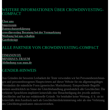
WEITERE INFORMATIONEN ÜBER CROWDINVESTING-
COMPACT
Über uns
Impressum
Datenschutzerklärung
crowdinvesting Beratung bei der Vermarktung
Werbung bei uns schalten
Gastbeiträge
ALLE PARTNER VON CROWDINVESTING-COMPACT
TIMANOVOX
MINIHAUS-TRAUM
Abfindung-was-nun.de
GENDER-HINWEIS
Aus Gründen der besseren Lesbarkeit der Texte verwenden wir bei Per­so­nen­be­zeich­nun­
gen und per­so­nen­be­zo­ge­nen Hauptwörtern auf dieser Website für ein allgemeingültiges
Verständnis die männliche Form (generisches Maskulinum). Entsprechende Begriffe
meinen ausdrücklich im Sinne der Gleichbehandlung grund­sätz­lich alle Geschlechter. Die
verkürzte Sprachform impliziert keinesfalls eine Benachteiligung des jeweils anderen
Geschlechts und hat nur redaktionelle Gründe. Sie beinhaltet keine Wertung, d. h. sie ist
keinesfalls dem Ausdruck nach als Geschlechterdiskriminierung oder als eine Verletzung
des Gleich­heits­grund­sat­zes misszuverstehen.