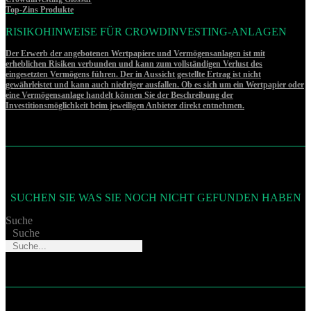
Top-Zins Produkte
RISIKOHINWEISE FÜR CROWDINVESTING-ANLAGEN
Der Erwerb der angebotenen Wertpapiere und Vermögensanlagen ist mit
erheblichen Risiken verbunden und kann zum vollständigen Verlust des
eingesetzten Vermögens führen. Der in Aussicht gestellte Ertrag ist nicht
gewährleistet und kann auch niedriger ausfallen. Ob es sich um ein Wertpapier oder
eine Vermögensanlage handelt können Sie der Beschreibung der
Investitionsmöglichkeit beim jeweiligen Anbieter direkt entnehmen.
SUCHEN SIE WAS SIE NOCH NICHT GEFUNDEN HABEN
Suche
Suche