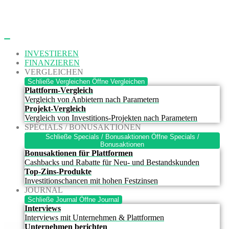
Zum
Inhalt
springen
INVESTIEREN
FINANZIEREN
VERGLEICHEN
Schließe Vergleichen
Öffne Vergleichen
Plattform-Vergleich
Vergleich von Anbietern nach Parametern
Projekt-Vergleich
Vergleich von Investitions-Projekten nach Parametern
SPECIALS / BONUSAKTIONEN
Schließe Specials / Bonusaktionen
Öffne Specials /
Bonusaktionen
Bonusaktionen für Plattformen
Cashbacks und Rabatte für Neu- und Bestandskunden
Top-Zins-Produkte
Investitionschancen mit hohen Festzinsen
JOURNAL
Schließe Journal
Öffne Journal
Interviews
Interviews mit Unternehmen & Plattformen
Unternehmen berichten