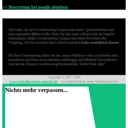
>> Bewertung bei google abgeben
Alle Links, die auf
Crowdinvesting-Compact
mit einem * gekennzeichnet sind,
sind sogenannte
Affiliate-Links
. Wenn Sie über einen solchen Link ein Angebot
wahrnehmen, erhält
Crowdinvesting-Compact
eine kleine Provision oder
Vergütung. Für Sie entstehen dabei selbstverständlich
keine zusätzlichen Kosten
.
Mit Ihrer Unterstützung helfen Sie uns, unsere Plattform weiter zu betreiben oder
auszubauen und Ihnen auch zukünftig unabhängige und hilfreiche Informationen
rund um das Thema Crowdinvesting bereitzustellen. Vielen Dank dafür!
Copyright © 2017-2026
www.crowdinvesting-compact.de
– crowdinvesting in seiner einfachsten Form
Nichts mehr verpassen...