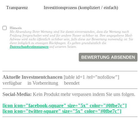
Transparenz
Investitionsprozess (kompliziert / einfach)
Hinweis
Mit Absendung Ihrer Wertung sind Sie damit einverstanden, dass die Wertung nach
Prüfung freigeschaltet wird und für andere Nutzer sichtbar ist. Ihre angegebene Mail-
Adresse wird nicht öffentlich sichtbar sein, falls diese zur Bewertung notwendig ist. Sie
dient lediglich zu etwaigen Rückfragen. Es gelten grundsätzlich die
Datenschutzbestimmungen
auf unseren Seiten.
Aktuelle Investmentchancen
[table id=1 /rel="nofollow"]
verfügbar
in Vorbereitung
beendet
Social-Media:
Kein Produkt mehr verpassen indem Sie uns folgen.
[icon icon="facebook-square" size="5x" color="#0fbe7c"]
[icon icon="twitter-square" size="5x" color="#0fbe7c"]