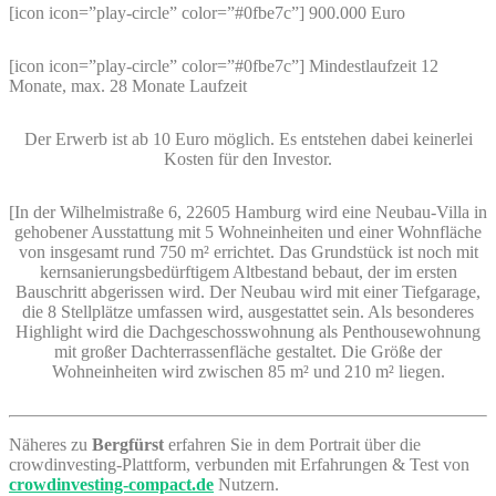
[icon icon=”play-circle” color=”#0fbe7c”] 900.000 Euro
[icon icon=”play-circle” color=”#0fbe7c”] Mindestlaufzeit 12
Monate, max. 28 Monate Laufzeit
Der Erwerb ist ab 10 Euro möglich. Es entstehen dabei keinerlei
Kosten für den Investor.
[In der Wilhelmistraße 6, 22605 Hamburg wird eine Neubau-Villa in
gehobener Ausstattung mit 5 Wohneinheiten und einer Wohnfläche
von insgesamt rund 750 m² errichtet. Das Grundstück ist noch mit
kernsanierungsbedürftigem Altbestand bebaut, der im ersten
Bauschritt abgerissen wird. Der Neubau wird mit einer Tiefgarage,
die 8 Stellplätze umfassen wird, ausgestattet sein. Als besonderes
Highlight wird die Dachgeschosswohnung als Penthousewohnung
mit großer Dachterrassenfläche gestaltet. Die Größe der
Wohneinheiten wird zwischen 85 m² und 210 m² liegen.
Näheres zu
Bergfürst
erfahren Sie in dem Portrait über die
crowdinvesting-Plattform, verbunden mit Erfahrungen & Test von
crowdinvesting-compact.de
Nutzern.