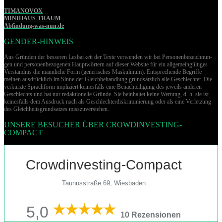
TIMANOVOX
MINIHAUS-TRAUM
Abfindung-was-nun.de
GENDER-HINWEIS
Aus Gründen der besseren Lesbarkeit der Texte verwenden wir bei Per­so­nen­be­zeich­nun­
gen und per­so­nen­be­zo­ge­nen Hauptwörtern auf dieser Website für ein allgemeingültiges
Verständnis die männliche Form (generisches Maskulinum). Entsprechende Begriffe
meinen ausdrücklich im Sinne der Gleichbehandlung grund­sätz­lich alle Geschlechter. Die
verkürzte Sprachform impliziert keinesfalls eine Benachteiligung des jeweils anderen
Geschlechts und hat nur redaktionelle Gründe. Sie beinhaltet keine Wertung, d. h. sie ist
keinesfalls dem Ausdruck nach als Geschlechterdiskriminierung oder als eine Verletzung
des Gleich­heits­grund­sat­zes misszuverstehen.
UNSERE BESUCHER ÜBER CROWDINVESTING-
COMPACT
Crowdinvesting-Compact
Taunusstraße 69, Wiesbaden
5,0
10 Rezensionen