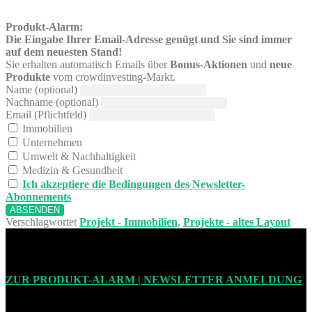
Produkt-Alarm:
Die Eingabe Ihrer Email-Adresse genügt und Sie sind immer
auf dem neuesten Stand!
Sie erhalten automatisch Emails über
Bonus-Aktionen
und
neue
Produkte
vom crowdinvesting-Markt.
Name (optional)
Nachname (optional)
Email (Pflichtfeld)
Immobilien
Unternehmen
Umwelt & Nachhaltigkeit
Medizin & Gesundheit
Ich akzeptiere die Bedingungen des Newsletter-
Abonnements
Verschlagwortet
Projekt - Immobilien
,
Projekte - altes Layout
ZUR PRODUKT-ALARM | NEWSLETTER ANMELDUNG