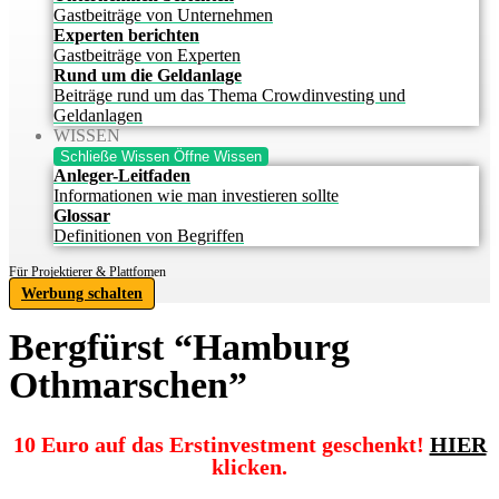
Gastbeiträge von Unternehmen
Experten berichten
Gastbeiträge von Experten
Rund um die Geldanlage
Beiträge rund um das Thema Crowdinvesting und
Geldanlagen
WISSEN
Schließe Wissen
Öffne Wissen
Anleger-Leitfaden
Informationen wie man investieren sollte
Glossar
Definitionen von Begriffen
Für Projektierer & Plattfomen
Werbung schalten
Bergfürst “Hamburg
Othmarschen”
10 Euro auf das Erstinvestment geschenkt!
HIER
klicken.