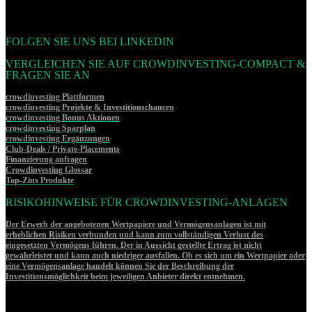
FOLGEN SIE UNS BEI LINKEDIN
VERGLEICHEN SIE AUF CROWDINVESTING-COMPACT &
FRAGEN SIE AN
crowdinvesting Plattformen
crowdinvesting Projekte & Investitionschancen
crowdinvesting Bonus Aktionen
crowdinvesting Sparplan
crowdinvesting Ergänzungen
Club-Deals / Private-Placements
Finanzierung anfragen
Crowdinvesting Glossar
Top-Zins Produkte
RISIKOHINWEISE FÜR CROWDINVESTING-ANLAGEN
Der Erwerb der angebotenen Wertpapiere und Vermögensanlagen ist mit
erheblichen Risiken verbunden und kann zum vollständigen Verlust des
eingesetzten Vermögens führen. Der in Aussicht gestellte Ertrag ist nicht
gewährleistet und kann auch niedriger ausfallen. Ob es sich um ein Wertpapier oder
eine Vermögensanlage handelt können Sie der Beschreibung der
Investitionsmöglichkeit beim jeweiligen Anbieter direkt entnehmen.