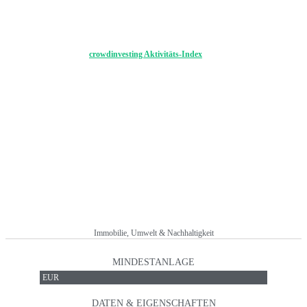
Der Aktivitäts-Index definiert die Anzahl der Projekte innerhalb einer Zeitperiode. Je mehr
Projekte vom Anbieter aufgelegt werden, desto breiter kann der Anleger sein Portfolio
aufbauen bzw. eine Risikostreuung vornehmen.
Erfahren Sie hier Details:
crowdinvesting Aktivitäts-Index
1 = gering
KURZBESCHREIBUNG
Mit LeihDeinerUmweltGeld haben Sie die Möglichkeit in Projekte
mit Fokus auf den Umweltschutz und Nachhaltigkeit zu investieren.
Dazu gehören Produkte aus dem Bereichen Regenerative Energien
und Immobilien. Der crowdinvesting Anbieter ermöglicht
Investments ab 100 Euro.
Immobilie, Umwelt & Nachhaltigkeit
MINDESTANLAGE
EUR
DATEN & EIGENSCHAFTEN