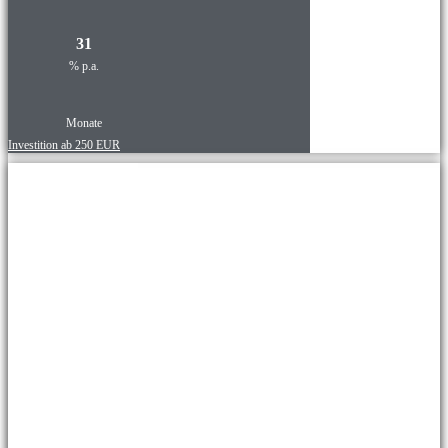
31
% p.a.
Monate
Investition ab 250 EUR