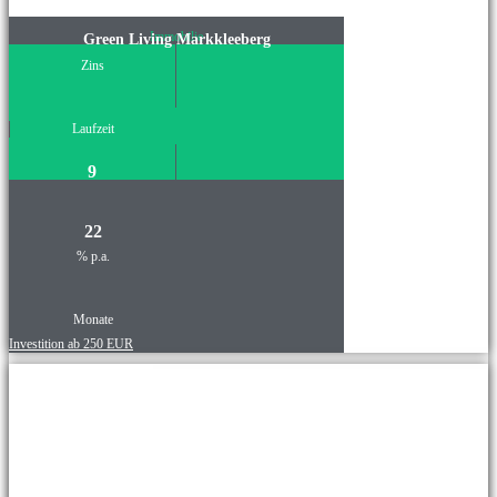
Immobilie
Green Living Markkleeberg
Zins
Laufzeit
9
22
% p.a.
Monate
Investition ab 250 EUR