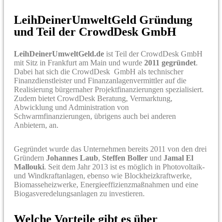
LeihDeinerUmweltGeld Gründung
und Teil der CrowdDesk GmbH
LeihDeinerUmweltGeld.de
ist Teil der CrowdDesk GmbH
mit Sitz in Frankfurt am Main und wurde
2011 gegründet
.
Dabei hat sich die CrowdDesk GmbH als technischer
Finanzdienstleister und Finanzanlagenvermittler auf die
Realisierung bürgernaher Projektfinanzierungen spezialisiert.
Zudem bietet CrowdDesk Beratung, Vermarktung,
Abwicklung und Administration von
Schwarmfinanzierungen, übrigens auch bei anderen
Anbietern, an.
Gegründet wurde das Unternehmen bereits 2011 von den drei
Gründern
Johannes Laub
,
Steffen Boller
und
Jamal El
Mallouki
. Seit dem Jahr 2013 ist es möglich in Photovoltaik-
und Windkraftanlagen, ebenso wie Blockheizkraftwerke,
Biomasseheizwerke, Energieeffizienzmaßnahmen und eine
Biogasveredelungsanlagen zu investieren.
Welche Vorteile gibt es über