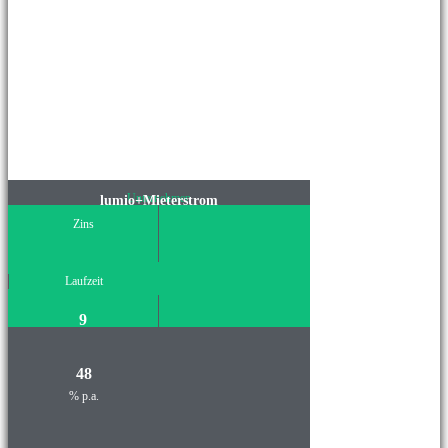
Unternehmen
lumio+Mieterstrom
Zins
Laufzeit
9
48
% p.a.