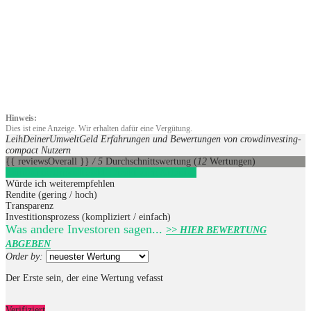
Hinweis:
Dies ist eine Anzeige. Wir erhalten dafür eine Vergütung.
LeihDeinerUmweltGeld Erfahrungen und Bewertungen von crowdinvesting-
compact Nutzern
{{ reviewsOverall }}
/ 5
Durchschnittswertung
(
12
Wertungen)
LeihDeinerUmweltGeld
1
Direkt zum Anbieter
Würde ich weiterempfehlen
Rendite (gering / hoch)
Transparenz
Investitionsprozess (kompliziert / einfach)
Was andere Investoren sagen...
>> HIER BEWERTUNG
ABGEBEN
Order by:
Der Erste sein, der eine Wertung vefasst
Verifiziert