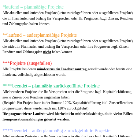
*laufend – planmäßige Projekte
Alle aktuellen und laufenden Projekte (keine zurückgeführten oder ausgefallenen Projekte)
die im Plan laufen und bislang Ihr Versprechen oder Ihr Prognosen bzgl. Zinsen, Renditen
und Zahlungsplan halten können.
**laufend – außerplanmäßige Projekte
Alle aktuellen und laufenden Projekte (keine zurückgeführten oder ausgefallenen Projekte)
die
nicht
im Plan laufen und bislang Ihr Versprechen oder Ihre Prognosen bzgl. Zinsen,
Renditen und Zahlungsplan
nicht
halten können.
***Projekte (ausgefallen)
Alle Projekte bei denen
mindestens ein
Insolvenzantrag
gestellt wurde oder bereits eine
Insolvenz vollständig abgeschlossen wurde.
****beendet – planmäßig zurückgeführte Projekte
Alle beendeten Projekte, die Ihr Versprechen oder die Prognose bzgl. Kapitalrückführung
sowie Zinsen oder Renditen eingehalten haben.
(Beispiel: Ein Projekt hatte in der Summe 120% Kapitalrückführung inkl. Zinsen/Renditen
prognostiziert, diese wurden auch mit 120% zurückgeführt)
Die prognostizierte Laufzeit wird hierbei nicht mitberücksichtigt, da in vielen Fällen
Kompensationszahlungen geleistet werden.
****beendet – außerplanmäßig zurückgeführte Projekte
Alle beendeten Projekte, die Ihr Versprechen oder die Prognose bzgl. Kapitalrückführung