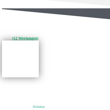
PLATTFORM
LeihDeinerUmweltGeld
(12 Wertungen)
AKTIVITÄTS-INDEX
Definition