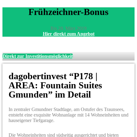
Frühzeichner-Bonus
Bis 28. März 2019
Hier direkt zum Angebot
Direkt zur Investitionsmöglichkeit
dagobertinvest “P178 |
AREA: Fountain Suites
Gmunden” im Detail
In zentraler Gmundner Stadtlage, am Ostufer des Traunsees,
entsteht eine exquisite Wohnanlage mit 14 Wohneinheiten und
hauseigener Tiefgarage.
Die Wohneinheiten sind südseitig ausgerichtet und bieten