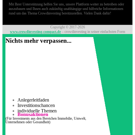
Mit Ihrer Unterstützung helfen Sie uns, unsere Plattform weiter zu betreiben oder
auszubauen und Ihnen auch zukünftig unabhängige und hilfreiche Informationen
rund um das Thema Crowdinvesting bereitzustellen. Vielen Dank dafür!
Copyright © 2017-2026
www.crowdinvesting-compact.de
– crowdinvesting in seiner einfachsten Form
Nichts mehr verpassen...
Anlegerleitfaden
Investitionschancen
individuelle Themen
Bonusaktionen
(Für Investments aus den Bereichen Immobilie, Umwelt,
Unternehmen oder Gesundheit)