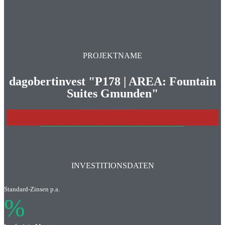
PROJEKTNAME
dagobertinvest "P178 | AREA: Fountain
Suites Gmunden"
PROJEKT BEENDET
>>>WEITERE INVESTITONSCHANCEN IM ÜBERBLICK
INVESTITIONSDATEN
Standard-Zinsen p.a.
%