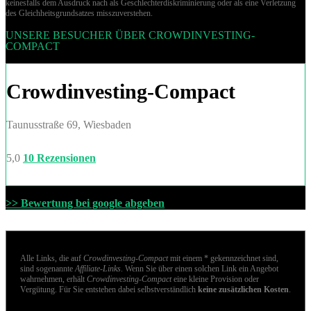
keinesfalls dem Ausdruck nach als Geschlechterdiskriminierung oder als eine Verletzung
des Gleich­heits­grund­sat­zes misszuverstehen.
UNSERE BESUCHER ÜBER CROWDINVESTING-
COMPACT
Crowdinvesting-Compact
Taunusstraße 69, Wiesbaden
5,0
10 Rezensionen
>> Bewertung bei google abgeben
Alle Links, die auf
Crowdinvesting-Compact
mit einem * gekennzeichnet sind,
sind sogenannte
Affiliate-Links
. Wenn Sie über einen solchen Link ein Angebot
wahrnehmen, erhält
Crowdinvesting-Compact
eine kleine Provision oder
Vergütung. Für Sie entstehen dabei selbstverständlich
keine zusätzlichen Kosten
.