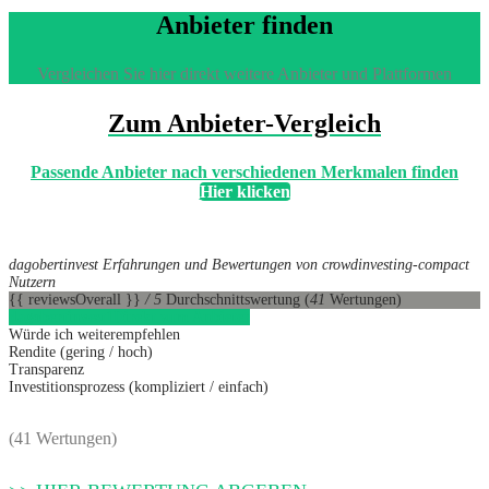
Anbieter finden
Vergleichen Sie hier direkt weitere Anbieter und Plattformen
Zum Anbieter-Vergleich
Passende Anbieter nach verschiedenen Merkmalen finden
Hier klicken
dagobertinvest Erfahrungen und Bewertungen von crowdinvesting-compact
Nutzern
{{ reviewsOverall }}
/ 5
Durchschnittswertung
(
41
Wertungen)
dagobertinvest
1
Direkt zum Anbieter
Würde ich weiterempfehlen
Rendite (gering / hoch)
Transparenz
Investitionsprozess (kompliziert / einfach)
(41 Wertungen)