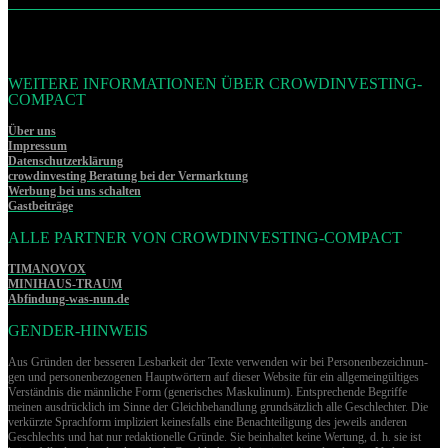
WEITERE INFORMATIONEN ÜBER CROWDINVESTING-
COMPACT
Über uns
Impressum
Datenschutzerklärung
crowdinvesting Beratung bei der Vermarktung
Werbung bei uns schalten
Gastbeiträge
ALLE PARTNER VON CROWDINVESTING-COMPACT
TIMANOVOX
MINIHAUS-TRAUM
Abfindung-was-nun.de
GENDER-HINWEIS
Aus Gründen der besseren Lesbarkeit der Texte verwenden wir bei Per­so­nen­be­zeich­nun­
gen und per­so­nen­be­zo­ge­nen Hauptwörtern auf dieser Website für ein allgemeingültiges
Verständnis die männliche Form (generisches Maskulinum). Entsprechende Begriffe
meinen ausdrücklich im Sinne der Gleichbehandlung grund­sätz­lich alle Geschlechter. Die
verkürzte Sprachform impliziert keinesfalls eine Benachteiligung des jeweils anderen
Geschlechts und hat nur redaktionelle Gründe. Sie beinhaltet keine Wertung, d. h. sie ist