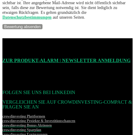
sichtbar ist. Ihre angegebene Mail-Adresse wird nicht öffentlich sichtbar
sein, falls diese zur Bewertung notwendig ist. Sie dient lediglich zu
etwaigen Rückfragen. Es gelten grundsätzlich die
Datenschutzbestimmungen
auf unseren Seiten.
ZUR PRODUKT-ALARM | NEWSLETTER ANMELDUNG
FOLGEN SIE UNS BEI LINKEDIN
VERGLEICHEN SIE AUF CROWDINVESTING-COMPACT &
FRAGEN SIE AN
crowdinvesting Plattformen
crowdinvesting Projekte & Investitionschancen
crowdinvesting Bonus Aktionen
crowdinvesting Sparplan
crowdinvesting Ergänzungen