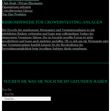
Club-Deals / Private-Placements
Finanzierung anfragen
Crowdinvesting Glossar
Top-Zins Produkte
RISIKOHINWEISE FÜR CROWDINVESTING-ANLAGEN
Der Erwerb der angebotenen Wertpapiere und Vermögensanlagen ist mit
erheblichen Risiken verbunden und kann zum vollständigen Verlust des
eingesetzten Vermögens führen. Der in Aussicht gestellte Ertrag ist nicht
gewährleistet und kann auch niedriger ausfallen. Ob es sich um ein Wertpapier oder
eine Vermögensanlage handelt können Sie der Beschreibung der
Investitionsmöglichkeit beim jeweiligen Anbieter direkt entnehmen.
SUCHEN SIE WAS SIE NOCH NICHT GEFUNDEN HABEN
Suche
Suche