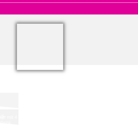
US
ge mit 4 Mehrfamilienhäusern und insgesamt
rburg.
n