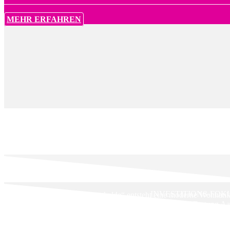
MEHR ERFAHREN
INVESTITIONS-FOK
Mit dem Neubauprojekt „Burghalde“ entsteht eine moderne Wohnanla
29 Eigentumswohnungen in attraktiver Lage am Fuße der Festung Aa
PROJEKT-FAKTEN
+ Projekt ist bereits baugenehmigt
+ im Dezember 2021 kann auch schon mit dem Bau begonnen werde