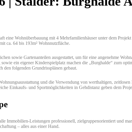
6 | Stalder: Burghalde 
aft eine Wohnüberbauung mit 4 Mehrfamilienhäuser unter dem Projekt
it ca. 64 bis 193m² Wohnnutzfläche.
chen sowie Gartenanteilen ausgestattet, um für eine angenehme Wohn
ng sowie ein eigener Kinderspielplatz machen die „Burghalde“ zum opti
ch den folgenden Grundrissplänen gebaut.
 Wohnungsausstattung und die Verwendung von werthaltigen, zeitlosen M
iche Einkaufs- und Sportmöglichkeiten in Gehdistanz geben dem Proje
pe
lle Immobilien-Leistungen professionell, zielgruppenorientiert und ma
haftung – alles aus einer Hand.