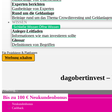
Experten berichten
Gastbeiträge von Experten
Rund um die Geldanlage
Beiträge rund um das Thema Crowdinvesting und Geldanlagen
WISSEN
Schließe Wissen
Öffne Wissen
Anleger-Leitfaden
Informationen wie man investieren sollte
Glossar
Definitionen von Begriffen
Für Projektierer & Plattfomen
Werbung schalten
dagobertinvest –
Loading...
Bis zu 100 € Neukundenbonus
Neukundenbonus
Cashback