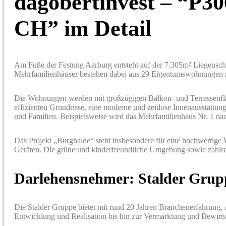
dagobertinvest – “P30
CH” im Detail
Am Fuße der Festung Aarburg entsteht auf der 7.305m² Liegensch
Mehrfamilienhäuser bestehen dabei aus 29 Eigentumswohnungen m
Die Wohnungen werden mit großzügigen Balkon- und Terrassenflä
effizienten Grundrisse, eine moderne und zeitlose Innenausstattu
und Familien. Beispielsweise wird das Mehrfamilienhaus Nr. 1 na
Das Projekt „Burghalde“ steht insbesondere für eine hochwertige
Geräten. Die grüne und kinderfreundliche Umgebung sowie zahlre
Darlehensnehmer: Stalder Grup
Die Stalder Gruppe bietet mit rund 20 Jahren Branchenerfahrung, a
Entwicklung und Realisation bis hin zur Vermarktung und Bewirtsc