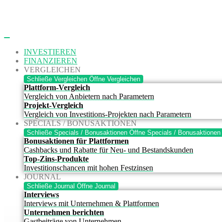
Zum
Inhalt
springen
INVESTIEREN
FINANZIEREN
VERGLEICHEN
Schließe Vergleichen
Öffne Vergleichen
Plattform-Vergleich
Vergleich von Anbietern nach Parametern
Projekt-Vergleich
Vergleich von Investitions-Projekten nach Parametern
SPECIALS / BONUSAKTIONEN
Schließe Specials / Bonusaktionen
Öffne Specials / Bonusaktionen
Bonusaktionen für Plattformen
Cashbacks und Rabatte für Neu- und Bestandskunden
Top-Zins-Produkte
Investitionschancen mit hohen Festzinsen
JOURNAL
Schließe Journal
Öffne Journal
Interviews
Interviews mit Unternehmen & Plattformen
Unternehmen berichten
Gastbeiträge von Unternehmen