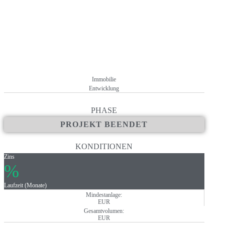
+ Funding-Schwelle: 250.000 Euro
+ Fertigstellung des Innenausbaus soll dann im Juni 2023 und die 
+ Darlehensnehmer: Stalder Gruppe
+ 11 der 29 Wohnungen verkauft
+ keine Gebühren oder Kosten für Anleger
Immobilie
Entwicklung
PHASE
PROJEKT BEENDET
KONDITIONEN
Zins
%
Laufzeit (Monate)
Mindestanlage:
EUR
Gesamtvolumen:
EUR