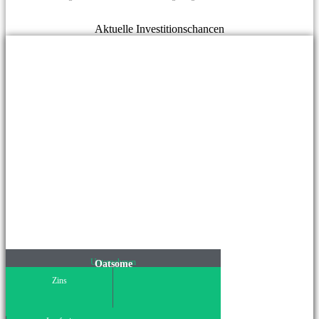
Aktuelle Investitionschancen
Unternehmen
Oatsome
Zins