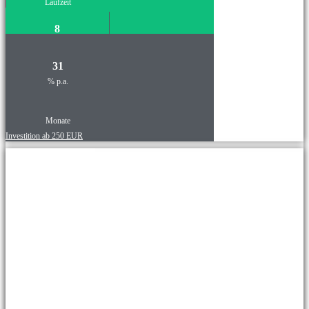
Laufzeit
8
31
% p.a.
Monate
Investition ab 250 EUR