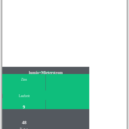
Unternehmen
lumio+Mieterstrom
Zins
Laufzeit
9
48
% p.a.