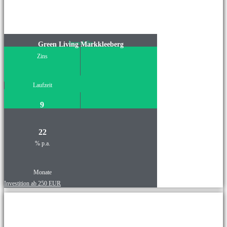
Immobilie
Green Living Markkleeberg
Zins
Laufzeit
9
22
% p.a.
Monate
Investition ab 250 EUR