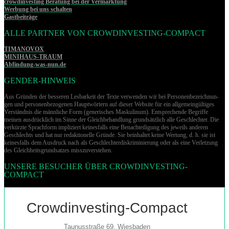
crowdinvesting Beratung bei der Vermarktung
Werbung bei uns schalten
Gastbeiträge
ALLE PARTNER VON CROWDINVESTING-COMPACT
TIMANOVOX
MINIHAUS-TRAUM
Abfindung-was-nun.de
GENDER-HINWEIS
Aus Gründen der besseren Lesbarkeit der Texte verwenden wir bei Per­so­nen­be­zeich­nun­
gen und per­so­nen­be­zo­ge­nen Hauptwörtern auf dieser Website für ein allgemeingültiges
Verständnis die männliche Form (generisches Maskulinum). Entsprechende Begriffe
meinen ausdrücklich im Sinne der Gleichbehandlung grund­sätz­lich alle Geschlechter. Die
verkürzte Sprachform impliziert keinesfalls eine Benachteiligung des jeweils anderen
Geschlechts und hat nur redaktionelle Gründe. Sie beinhaltet keine Wertung, d. h. sie ist
keinesfalls dem Ausdruck nach als Geschlechterdiskriminierung oder als eine Verletzung
des Gleich­heits­grund­sat­zes misszuverstehen.
UNSERE BESUCHER ÜBER CROWDINVESTING-
COMPACT
Crowdinvesting-Compact
Taunusstraße 69, Wiesbaden