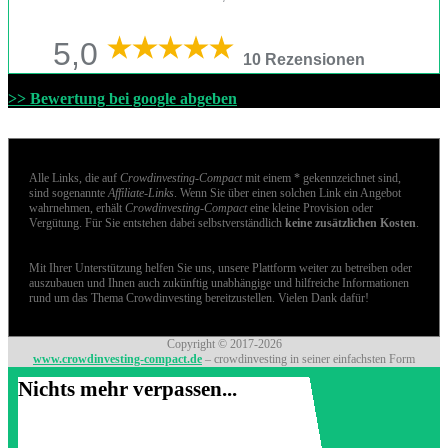
5,0
10 Rezensionen
>> Bewertung bei google abgeben
Alle Links, die auf
Crowdinvesting-Compact
mit einem * gekennzeichnet sind,
sind sogenannte
Affiliate-Links
. Wenn Sie über einen solchen Link ein Angebot
wahrnehmen, erhält
Crowdinvesting-Compact
eine kleine Provision oder
Vergütung. Für Sie entstehen dabei selbstverständlich
keine zusätzlichen Kosten
.
Mit Ihrer Unterstützung helfen Sie uns, unsere Plattform weiter zu betreiben oder
auszubauen und Ihnen auch zukünftig unabhängige und hilfreiche Informationen
rund um das Thema Crowdinvesting bereitzustellen. Vielen Dank dafür!
Copyright © 2017-2026
www.crowdinvesting-compact.de
– crowdinvesting in seiner einfachsten Form
Nichts mehr verpassen...