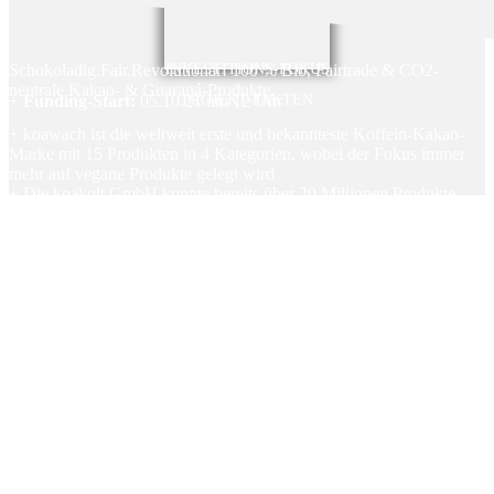
Schokoladig.Fair.Revolutionär! 100 % Bio, Fairtrade & CO2-
INVESTITIONS-FOKUS
neutrale Kakao- & Guaraná-Produkte.
+
Funding-Start:
05.10.21 um 12 Uhr
PROJEKT-FAKTEN
+ koawach ist die weltweit erste und bekannteste Koffein-Kakao-
Marke mit 15 Produkten in 4 Kategorien, wobei der Fokus immer
mehr auf vegane Produkte gelegt wird
+ Die koakult GmbH konnte bereits über 20 Millionen Produkte
verkaufen und 30 Millionen EUR Gesamtumsatz in sieben Jahren
erzielen
+ Die koakult GmbH bietet ein zeitgemäß und fortschrittlich
positioniertes Produktsortiment mit einem starken Online-Geschäft
und dazu ein bundesweit stark etabliertes Vertriebsnetzwerk mit
Listungen bei dm, Rossmann, Kaufland, Edeka, REWE, Bio
Company, Denn’s, Alnatura und vielen mehr
+ koakult ist ein Beispiel-Unternehmen für Verantwortung,
Transparenz, Qualität und faire Wertschöpfungsketten: CO2-neutral,
Gewinner des Fairtrade Awards sowie Fairtrade-, Bio- und IFS-
zertifiziert
+ koawach verfügt über eine hohe Sichtbarkeit beim Kunden durch
Marketingaktionen in Radio, TV und Social Media. In 2021 plant
koakult mit einer Reichweite von mehr als 50 Mio. Kontakten
+ keine Kosten und Gebühren für AnlegerInnen