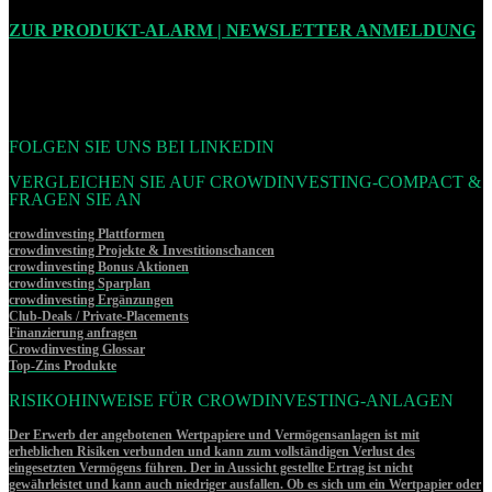
ZUR PRODUKT-ALARM | NEWSLETTER ANMELDUNG
FOLGEN SIE UNS BEI LINKEDIN
VERGLEICHEN SIE AUF CROWDINVESTING-COMPACT &
FRAGEN SIE AN
crowdinvesting Plattformen
crowdinvesting Projekte & Investitionschancen
crowdinvesting Bonus Aktionen
crowdinvesting Sparplan
crowdinvesting Ergänzungen
Club-Deals / Private-Placements
Finanzierung anfragen
Crowdinvesting Glossar
Top-Zins Produkte
RISIKOHINWEISE FÜR CROWDINVESTING-ANLAGEN
Der Erwerb der angebotenen Wertpapiere und Vermögensanlagen ist mit
erheblichen Risiken verbunden und kann zum vollständigen Verlust des
eingesetzten Vermögens führen. Der in Aussicht gestellte Ertrag ist nicht
gewährleistet und kann auch niedriger ausfallen. Ob es sich um ein Wertpapier oder