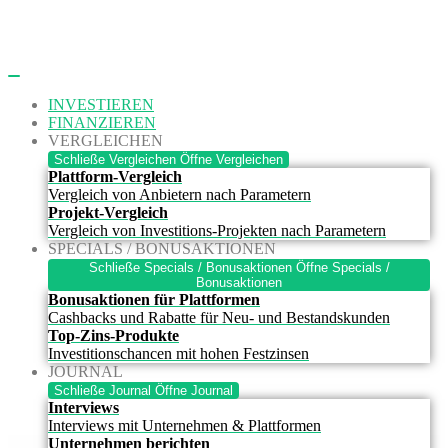
Zum
Inhalt
springen
INVESTIEREN
FINANZIEREN
VERGLEICHEN
Schließe Vergleichen
Öffne Vergleichen
Plattform-Vergleich
Vergleich von Anbietern nach Parametern
Projekt-Vergleich
Vergleich von Investitions-Projekten nach Parametern
SPECIALS / BONUSAKTIONEN
Schließe Specials / Bonusaktionen
Öffne Specials /
Bonusaktionen
Bonusaktionen für Plattformen
Cashbacks und Rabatte für Neu- und Bestandskunden
Top-Zins-Produkte
Investitionschancen mit hohen Festzinsen
JOURNAL
Schließe Journal
Öffne Journal
Interviews
Interviews mit Unternehmen & Plattformen
Unternehmen berichten