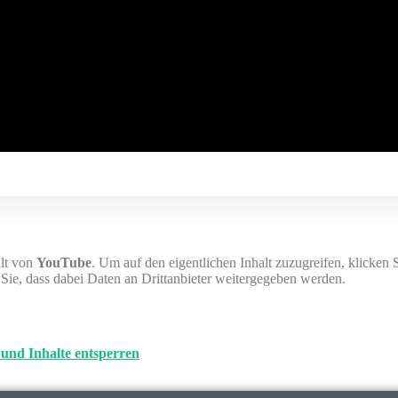
alt von
YouTube
. Um auf den eigentlichen Inhalt zuzugreifen, klicken 
n Sie, dass dabei Daten an Drittanbieter weitergegeben werden.
 und Inhalte entsperren