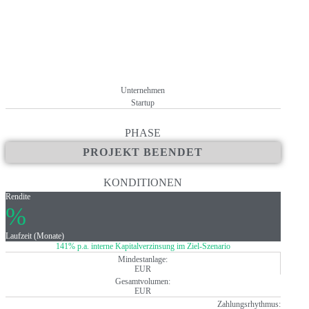
+ Investoren können vom Wachstum des Kryptomarktes profitieren, o
müssen
+ Auch in Krisenzeiten, in denen die Werte fallen, profitiert Binnoe
+ Keine Kosten und Gebühren für AnlegerInnen
Unternehmen
Startup
PHASE
PROJEKT BEENDET
KONDITIONEN
Rendite
%
Laufzeit (Monate)
141% p.a. interne Kapitalverzinsung im Ziel-Szenario
Mindestanlage:
EUR
Gesamtvolumen:
EUR
Zahlungsrhythmus: