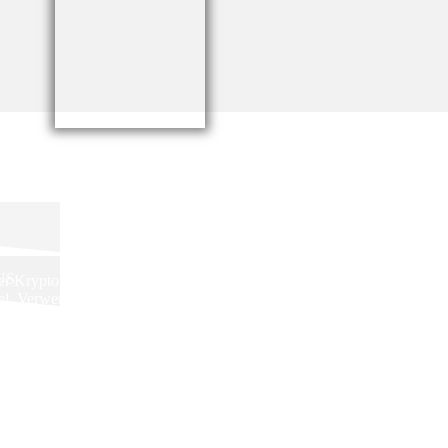
US
der Kryptowährungen. Dabei vereinen wir die
del, Verwendung und Analyse von
et seinen Nutzern Transparenz, Regulierung,
, dass die Blockchain in alle Lebensbereiche
nd ca. 4.900.000 Nutzer, das sind die 6% der