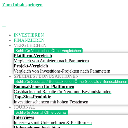
Zum Inhalt springen
INVESTIEREN
FINANZIEREN
VERGLEICHEN
Schließe Vergleichen
Öffne Vergleichen
Plattform-Vergleich
Vergleich von Anbietern nach Parametern
Projekt-Vergleich
Vergleich von Investitions-Projekten nach Parametern
SPECIALS / BONUSAKTIONEN
Schließe Specials / Bonusaktionen
Öffne Specials / Bonusaktionen
Bonusaktionen für Plattformen
Cashbacks und Rabatte für Neu- und Bestandskunden
Top-Zins-Produkte
Investitionschancen mit hohen Festzinsen
JOURNAL
Schließe Journal
Öffne Journal
Interviews
Interviews mit Unternehmen & Plattformen
Unternehmen berichten