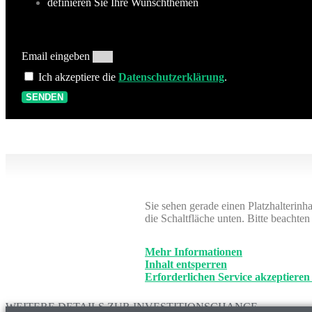
definieren Sie Ihre Wunschthemen
Email eingeben
Ich akzeptiere die
Datenschutzerklärung
.
SENDEN
Sie sehen gerade einen Platzhalterinh
die Schaltfläche unten. Bitte beachte
Mehr Informationen
Inhalt entsperren
Erforderlichen Service akzeptieren
WEITERE DETAILS ZUR INVESTITIONSCHANCE