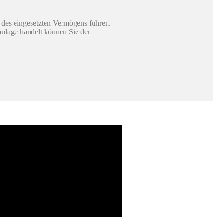
 des eingesetzten Vermögens führen.
sanlage handelt können Sie der