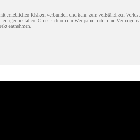
it erheblichen Risiken verbunden und kann zum vollständigen Verlust
h niedriger ausfallen. Ob es sich um ein Wertpapier oder eine Vermögen
irekt entnehmen.