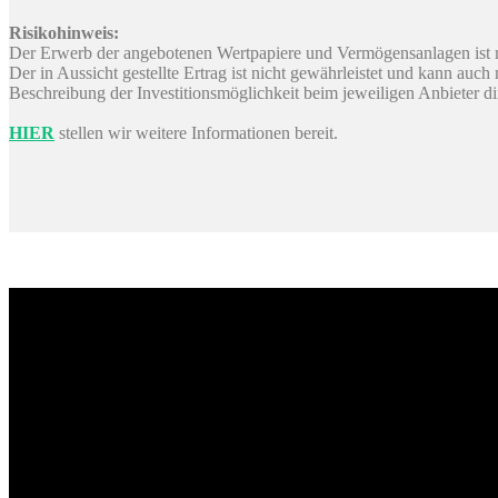
Risikohinweis:
Der Erwerb der angebotenen Wertpapiere und Vermögensanlagen ist m
Der in Aussicht gestellte Ertrag ist nicht gewährleistet und kann auc
Beschreibung der Investitionsmöglichkeit beim jeweiligen Anbieter d
HIER
stellen wir weitere Informationen bereit.