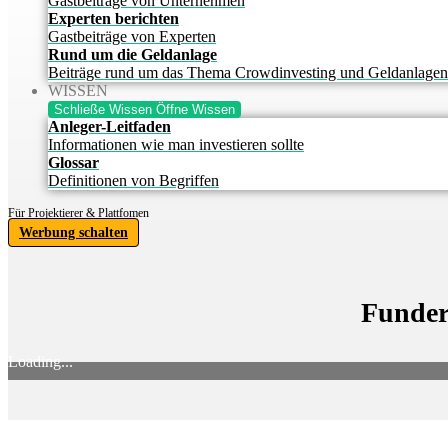
Gastbeiträge von Unternehmen
Experten berichten
Gastbeiträge von Experten
Rund um die Geldanlage
Beiträge rund um das Thema Crowdinvesting und Geldanlagen
WISSEN
Schließe Wissen
Öffne Wissen
Anleger-Leitfaden
Informationen wie man investieren sollte
Glossar
Definitionen von Begriffen
Für Projektierer & Plattfomen
Werbung schalten
Funder
Loading...