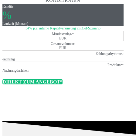
KONDITIONEN
Rendite
%
Laufzeit (Monate)
54% p.a. interne Kapitalverzinsung im Ziel-Szenario
Mindestanlage:
EUR
Gesamtvolumen:
EUR
Zahlungsrhythmus:
endfällig
Produktart:
Nachrangdarlehen
DIREKT ZUM ANGEBOT*