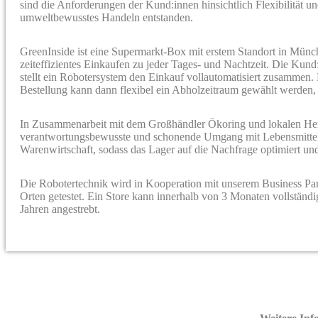
sind die Anforderungen der Kund:innen hinsichtlich Flexibilität un
umweltbewusstes Handeln entstanden.
GreenInside ist eine Supermarkt-Box mit erstem Standort in Mün
zeiteffizientes Einkaufen zu jeder Tages- und Nachtzeit. Die Ku
stellt ein Robotersystem den Einkauf vollautomatisiert zusammen.
Bestellung kann dann flexibel ein Abholzeitraum gewählt werden,
In Zusammenarbeit mit dem Großhändler Ökoring und lokalen Hers
verantwortungsbewusste und schonende Umgang mit Lebensmitteln s
Warenwirtschaft, sodass das Lager auf die Nachfrage optimiert un
Die Robotertechnik wird in Kooperation mit unserem Business Par
Orten getestet. Ein Store kann innerhalb von 3 Monaten vollständi
Jahren angestrebt.