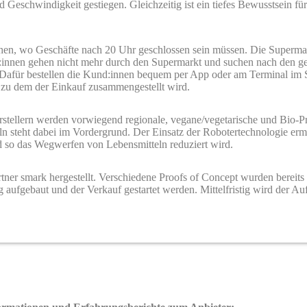
d Geschwindigkeit gestiegen. Gleichzeitig ist ein tiefes Bewusstsein f
chen, wo Geschäfte nach 20 Uhr geschlossen sein müssen. Die Superma
nd:innen gehen nicht mehr durch den Supermarkt und suchen nach den g
 Dafür bestellen die Kund:innen bequem per App oder am Terminal im S
 zu dem der Einkauf zusammengestellt wird.
tellern werden vorwiegend regionale, vegane/vegetarische und Bio-P
teht dabei im Vordergrund. Der Einsatz der Robotertechnologie ermög
d so das Wegwerfen von Lebensmitteln reduziert wird.
tner smark hergestellt. Verschiedene Proofs of Concept wurden bereits
g aufgebaut und der Verkauf gestartet werden. Mittelfristig wird der Au