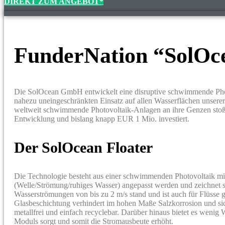
DIREKT ZUM ANGEBOT*
FunderNation “SolOc
Die SolOcean GmbH entwickelt eine disruptive schwimmende Photo
nahezu uneingeschränkten Einsatz auf allen Wasserflächen unsere
weltweit schwimmende Photovoltaik-Anlagen an ihre Genzen sto
Entwicklung und bislang knapp EUR 1 Mio. investiert.
Der SolOcean Floater
Die Technologie besteht aus einer schwimmenden Photovoltaik mit
(Welle/Strömung/ruhiges Wasser) angepasst werden und zeichnet si
Wasserströmungen von bis zu 2 m/s stand und ist auch für Flüsse g
Glasbeschichtung verhindert im hohen Maße Salzkorrosion und sic
metallfrei und einfach recyclebar. Darüber hinaus bietet es wenig
Moduls sorgt und somit die Stromausbeute erhöht.