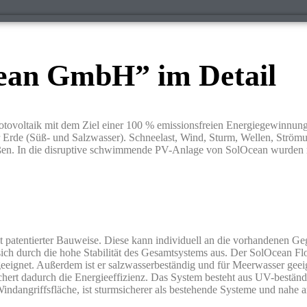
ean GmbH” im Detail
voltaik mit dem Ziel einer 100 % emissionsfreien Energiegewinnung.
r Erde (Süß- und Salzwasser). Schneelast, Wind, Sturm, Wellen, Ström
ßen. In die disruptive schwimmende PV-Anlage von SolOcean wurden 
 patentierter Bauweise. Diese kann individuell an die vorhandenen G
ch durch die hohe Stabilität des Gesamtsystems aus. Der SolOcean Flo
eeignet. Außerdem ist er salzwasserbeständig und für Meerwasser geeig
hert dadurch die Energieeffizienz. Das System besteht aus UV-beständ
 Windangriffsfläche, ist sturmsicherer als bestehende Systeme und nahe