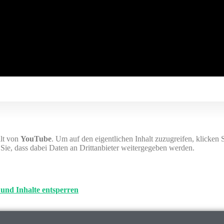
alt von
YouTube
. Um auf den eigentlichen Inhalt zuzugreifen, klicken 
n Sie, dass dabei Daten an Drittanbieter weitergegeben werden.
 und Inhalte entsperren