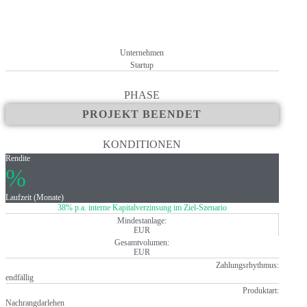
+ Keine Kosten und Gebühren für AnlegerInnen
Unternehmen
Startup
PHASE
PROJEKT BEENDET
KONDITIONEN
Rendite
%
Laufzeit (Monate)
38% p.a. interne Kapitalverzinsung im Ziel-Szenario
Mindestanlage:
EUR
Gesamtvolumen:
EUR
Zahlungsrhythmus:
endfällig
Produktart:
Nachrangdarlehen