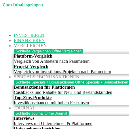
Zum Inhalt springen
INVESTIEREN
FINANZIEREN
VERGLEICHEN
Schließe Vergleichen
Öffne Vergleichen
Plattform-Vergleich
Vergleich von Anbietern nach Parametern
Projekt-Vergleich
Vergleich von Investitions-Projekten nach Parametern
SPECIALS / BONUSAKTIONEN
Schließe Specials / Bonusaktionen
Öffne Specials / Bonusaktionen
Bonusaktionen für Plattformen
Cashbacks und Rabatte für Neu- und Bestandskunden
Top-Zins-Produkte
Investitionschancen mit hohen Festzinsen
JOURNAL
Schließe Journal
Öffne Journal
Interviews
Interviews mit Unternehmen & Plattformen
Unternehmen berichten