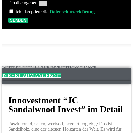
Email eingeben
Ich akzeptiere die
Datenschutzerklärung
.
SENDEN
WEITERE DETAILS ZUR INVESTITIONSCHANCE
DIREKT ZUM ANGEBOT*
Innovestment “JC
Sandalwood Invest” im Detail
Faszinierend, selten, wertvoll, begehrt, ergiebig: Das ist
Sandelholz, eine der ältesten Holzarten der Welt. Es wird für