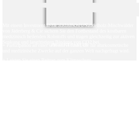
Mit einem Investment in die australischen Sandelholz-Mischwälder
INVESTITIONS-FOKUS
von Jäderberg & Cie sichern Sie den Fortbestand des kostbaren
medizinisch heilenden Rohstoffs und tragen gleichzeitig zur aktiven
Senkung und langfristigen Bindung von CO2 bei.
+ Partizipation an einer seltenen Holzart, die für aturkosmetische
PROJEKT-FAKTEN
und medizinische Zwecke auf der ganzen Welt nachgefragt wird.
+ Leisten Sie einen Beitrag zum Klimaschutz.
+ Aktuell sind die Holzpreise aufgrund der starken Nachfrage stark
gestiegen.
+ keine Kosten und Gebühren für AnlegerInnen