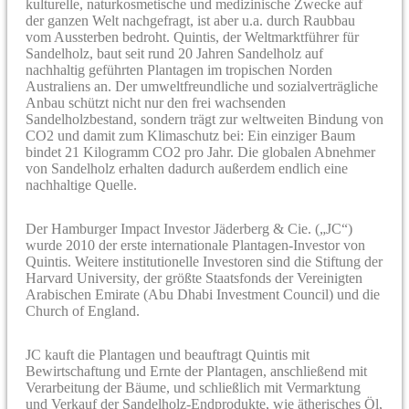
kulturelle, naturkosmetische und medizinische Zwecke auf
der ganzen Welt nachgefragt, ist aber u.a. durch Raubbau
vom Aussterben bedroht. Quintis, der Weltmarktführer für
Sandelholz, baut seit rund 20 Jahren Sandelholz auf
nachhaltig geführten Plantagen im tropischen Norden
Australiens an. Der umweltfreundliche und sozialverträgliche
Anbau schützt nicht nur den frei wachsenden
Sandelholzbestand, sondern trägt zur weltweiten Bindung von
CO2 und damit zum Klimaschutz bei: Ein einziger Baum
bindet 21 Kilogramm CO2 pro Jahr. Die globalen Abnehmer
von Sandelholz erhalten dadurch außerdem endlich eine
nachhaltige Quelle.
Der Hamburger Impact Investor Jäderberg & Cie. („JC“)
wurde 2010 der erste internationale Plantagen-Investor von
Quintis. Weitere institutionelle Investoren sind die Stiftung der
Harvard University, der größte Staatsfonds der Vereinigten
Arabischen Emirate (Abu Dhabi Investment Council) und die
Church of England.
JC kauft die Plantagen und beauftragt Quintis mit
Bewirtschaftung und Ernte der Plantagen, anschließend mit
Verarbeitung der Bäume, und schließlich mit Vermarktung
und Verkauf der Sandelholz-Endprodukte, wie ätherisches Öl,