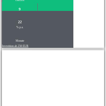
Laufzeit
9
22
% p.a.
Monate
Investition ab 250 EUR