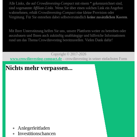
Alle Links, die auf
Crowdinvesting-Compact
mit einem * gekennzeichnet sind,
sind sogenannte
Affiliate-Links
. Wenn Sie über einen solchen Link ein Angebot
wahrnehmen, erhält
Crowdinvesting-Compact
eine kleine Provision oder
Vergütung. Für Sie entstehen dabei selbstverständlich
keine zusätzlichen Kosten
.
Mit Ihrer Unterstützung helfen Sie uns, unsere Plattform weiter zu betreiben oder
auszubauen und Ihnen auch zukünftig unabhängige und hilfreiche Informationen
rund um das Thema Crowdinvesting bereitzustellen. Vielen Dank dafür!
Copyright © 2017-2026
www.crowdinvesting-compact.de
– crowdinvesting in seiner einfachsten Form
Nichts mehr verpassen...
Anlegerleitfaden
Investitionschancen