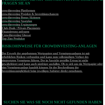
FRAGEN SIE AN
crowdinvesting Plattformen
crowdinvesting Projekte & Investitionschancen
crowdinvesting Bonus Aktionen
crowdinvesting Sparplan
crowdinvesting Ergänzungen
Club-Deals / Private-Placements
Finanzierung anfragen
Crowdinvesting Glossar
Top-Zins Produkte
RISIKOHINWEISE FÜR CROWDINVESTING-ANLAGEN
Der Erwerb der angebotenen Wertpapiere und Vermögensanlagen ist mit
erheblichen Risiken verbunden und kann zum vollständigen Verlust des
eingesetzten Vermögens führen. Der in Aussicht gestellte Ertrag ist nicht
gewährleistet und kann auch niedriger ausfallen. Ob es sich um ein Wertpapier oder
eine Vermögensanlage handelt können Sie der Beschreibung der
Investitionsmöglichkeit beim jeweiligen Anbieter direkt entnehmen.
SUCHEN SIE WAS SIE NOCH NICHT GEFUNDEN HABEN