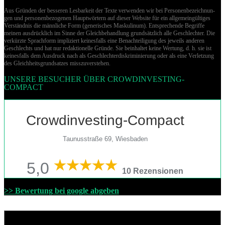
Aus Gründen der besseren Lesbarkeit der Texte verwenden wir bei Per­so­nen­be­zeich­nun­
gen und per­so­nen­be­zo­ge­nen Hauptwörtern auf dieser Website für ein allgemeingültiges
Verständnis die männliche Form (generisches Maskulinum). Entsprechende Begriffe
meinen ausdrücklich im Sinne der Gleichbehandlung grund­sätz­lich alle Geschlechter. Die
verkürzte Sprachform impliziert keinesfalls eine Benachteiligung des jeweils anderen
Geschlechts und hat nur redaktionelle Gründe. Sie beinhaltet keine Wertung, d. h. sie ist
keinesfalls dem Ausdruck nach als Geschlechterdiskriminierung oder als eine Verletzung
des Gleich­heits­grund­sat­zes misszuverstehen.
UNSERE BESUCHER ÜBER CROWDINVESTING-
COMPACT
Crowdinvesting-Compact
Taunusstraße 69, Wiesbaden
5,0
10 Rezensionen
>> Bewertung bei google abgeben