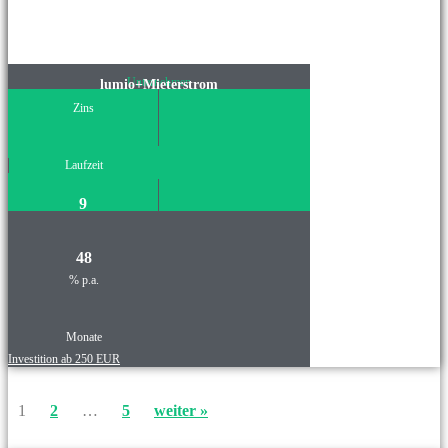
Unternehmen
lumio+Mieterstrom
Zins
Laufzeit
9
48
% p.a.
Monate
Investition ab 250 EUR
1
2
…
5
weiter »