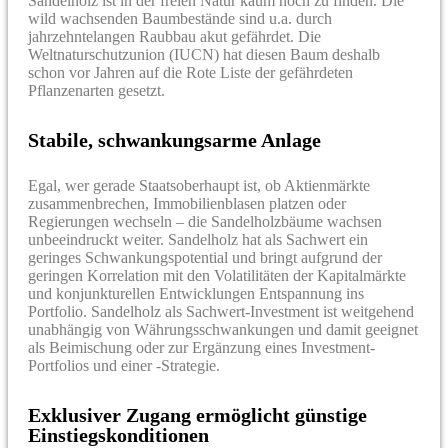
Sandelholz ist in der freien Natur kaum noch zu finden. Die
wild wachsenden Baumbestände sind u.a. durch
jahrzehntelangen Raubbau akut gefährdet. Die
Weltnaturschutzunion (IUCN) hat diesen Baum deshalb
schon vor Jahren auf die Rote Liste der gefährdeten
Pflanzenarten gesetzt.
Stabile, schwankungsarme Anlage
Egal, wer gerade Staatsoberhaupt ist, ob Aktienmärkte
zusammenbrechen, Immobilienblasen platzen oder
Regierungen wechseln – die Sandelholzbäume wachsen
unbeeindruckt weiter. Sandelholz hat als Sachwert ein
geringes Schwankungspotential und bringt aufgrund der
geringen Korrelation mit den Volatilitäten der Kapitalmärkte
und konjunkturellen Entwicklungen Entspannung ins
Portfolio. Sandelholz als Sachwert-Investment ist weitgehend
unabhängig von Währungsschwankungen und damit geeignet
als Beimischung oder zur Ergänzung eines Investment-
Portfolios und einer -Strategie.
Exklusiver Zugang ermöglicht günstige
Einstiegskonditionen