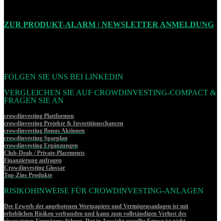
ZUR PRODUKT-ALARM | NEWSLETTER ANMELDUNG
FOLGEN SIE UNS BEI LINKEDIN
VERGLEICHEN SIE AUF CROWDINVESTING-COMPACT &
FRAGEN SIE AN
crowdinvesting Plattformen
crowdinvesting Projekte & Investitionschancen
crowdinvesting Bonus Aktionen
crowdinvesting Sparplan
crowdinvesting Ergänzungen
Club-Deals / Private-Placements
Finanzierung anfragen
Crowdinvesting Glossar
Top-Zins Produkte
RISIKOHINWEISE FÜR CROWDINVESTING-ANLAGEN
Der Erwerb der angebotenen Wertpapiere und Vermögensanlagen ist mit
erheblichen Risiken verbunden und kann zum vollständigen Verlust des
eingesetzten Vermögens führen. Der in Aussicht gestellte Ertrag ist nicht