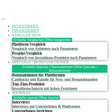
Zum
Inhalt
springen
INVESTIEREN
FINANZIEREN
VERGLEICHEN
Schließe Vergleichen
Öffne Vergleichen
Plattform-Vergleich
Vergleich von Anbietern nach Parametern
Projekt-Vergleich
Vergleich von Investitions-Projekten nach Parametern
SPECIALS / BONUSAKTIONEN
Schließe Specials / Bonusaktionen
Öffne Specials /
Bonusaktionen
Bonusaktionen für Plattformen
Cashbacks und Rabatte für Neu- und Bestandskunden
Top-Zins-Produkte
Investitionschancen mit hohen Festzinsen
JOURNAL
Schließe Journal
Öffne Journal
Interviews
Interviews mit Unternehmen & Plattformen
Unternehmen berichten