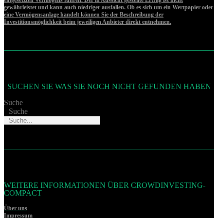
gewährleistet und kann auch niedriger ausfallen. Ob es sich um ein Wertpapier oder
eine Vermögensanlage handelt können Sie der Beschreibung der
Investitionsmöglichkeit beim jeweiligen Anbieter direkt entnehmen.
SUCHEN SIE WAS SIE NOCH NICHT GEFUNDEN HABEN
Suche
Suche
WEITERE INFORMATIONEN ÜBER CROWDINVESTING-
COMPACT
Über uns
Impressum