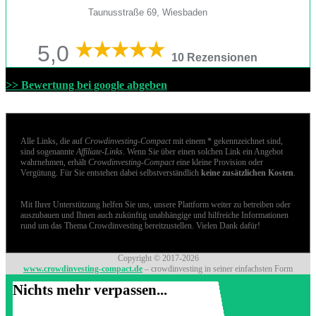
Taunusstraße 69, Wiesbaden
5,0
10 Rezensionen
>> Bewertung bei google abgeben
Alle Links, die auf
Crowdinvesting-Compact
mit einem * gekennzeichnet sind,
sind sogenannte
Affiliate-Links
. Wenn Sie über einen solchen Link ein Angebot
wahrnehmen, erhält
Crowdinvesting-Compact
eine kleine Provision oder
Vergütung. Für Sie entstehen dabei selbstverständlich
keine zusätzlichen Kosten
.
Mit Ihrer Unterstützung helfen Sie uns, unsere Plattform weiter zu betreiben oder
auszubauen und Ihnen auch zukünftig unabhängige und hilfreiche Informationen
rund um das Thema Crowdinvesting bereitzustellen. Vielen Dank dafür!
Copyright © 2017-2026
www.crowdinvesting-compact.de
– crowdinvesting in seiner einfachsten Form
Nichts mehr verpassen...