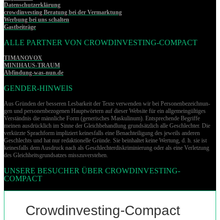
Datenschutzerklärung
crowdinvesting Beratung bei der Vermarktung
Werbung bei uns schalten
Gastbeiträge
ALLE PARTNER VON CROWDINVESTING-COMPACT
TIMANOVOX
MINIHAUS-TRAUM
Abfindung-was-nun.de
GENDER-HINWEIS
Aus Gründen der besseren Lesbarkeit der Texte verwenden wir bei Per­so­nen­be­zeich­nun­
gen und per­so­nen­be­zo­ge­nen Hauptwörtern auf dieser Website für ein allgemeingültiges
Verständnis die männliche Form (generisches Maskulinum). Entsprechende Begriffe
meinen ausdrücklich im Sinne der Gleichbehandlung grund­sätz­lich alle Geschlechter. Die
verkürzte Sprachform impliziert keinesfalls eine Benachteiligung des jeweils anderen
Geschlechts und hat nur redaktionelle Gründe. Sie beinhaltet keine Wertung, d. h. sie ist
keinesfalls dem Ausdruck nach als Geschlechterdiskriminierung oder als eine Verletzung
des Gleich­heits­grund­sat­zes misszuverstehen.
UNSERE BESUCHER ÜBER CROWDINVESTING-
COMPACT
Crowdinvesting-Compact