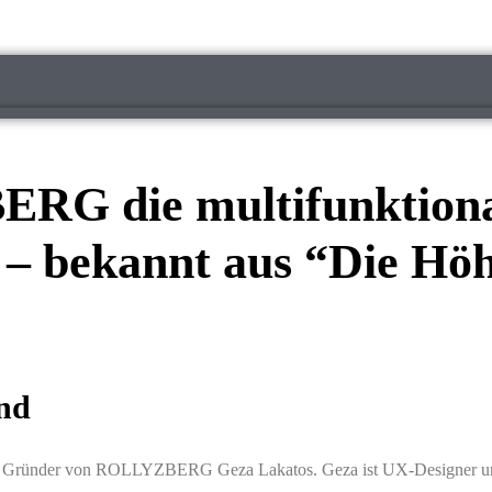
G die multifunktiona
 – bekannt aus “Die Höh
nd
dem Gründer von ROLLYZBERG Geza Lakatos. Geza ist UX-Designer und