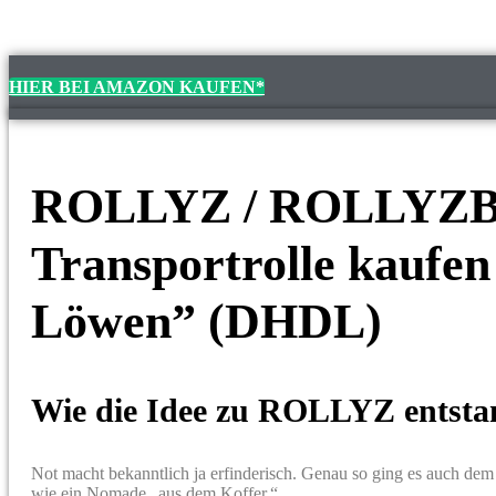
HIER BEI AMAZON KAUFEN*
ROLLYZ / ROLLYZBER
Transportrolle kaufen
Löwen” (DHDL)
Wie die Idee zu ROLLYZ entsta
Not macht bekanntlich ja erfinderisch. Genau so ging es auch 
wie ein Nomade „aus dem Koffer.“