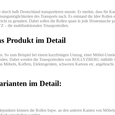
 durch halb Deutschland transportieren musste. Er merkte, dass für Ka
ungsmöglichkeiten des Transports nach. Es entstand die Idee Rollen e
cht zu gestalten. Dabei sollen die Rollen quasi in jede Hostentasche 
 – die multifunktionalen Trnasportrollen.
Produkt im Detail
den. So zum Beispiel bei einem kurzfristigen Umzug, einer Möbel-Umrä
ständen. Dabei werden die Transportrollen von ROLLYZBERG
mithilfe
 an Möbeln, Koffern, Elektrogeräten, schweren Kartons etc. angebracht
arianten im Detail:
 Klepunkten können die Rollen bspw. an den unteren Kanten von Möbels
nfach verschoben werden