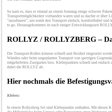
So kam es, dass er einmal an einem Sonntag einige schwere Pakete
Transportmöglichkeiten vorhanden waren und so dachte er über Lös
“anzubauen”, um somit den Transport einfach, komfortbabel und lei
to go. Herausgekommen ist nach einiger Entwicklungszeit ROLLYZ
ROLLYZ / ROLLYZBERG – Das 
Die Transport-Rollen können schnell und flexibel eingesetzt wer
Wänden oder beim ungeplanten Transport von sperrigen Gegen
mitgelieferten Zurrgurten bzw. Klebepunkten schnell und einfach
dabei die ROLLYZ ab.
Hier nochmals die Befestigungsv
Kleben:
In einem Rollyzberg Set sind Klebepunkte enthalten. Mit diesen
die Möbelstücke beim Umzug oder Renovieren einer Wohnung ei