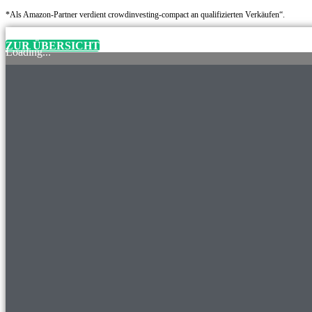
*Als Amazon-Partner verdient crowdinvesting-compact an qualifizierten Verkäufen“.
ZUR ÜBERSICHT
Loading...