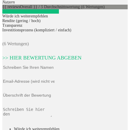
Nutzern
{{ reviewsOverall }}
/ 5
Durchschnittswertung
(
6
Wertungen)
Kapilendo
1
Direkt zum Anbieter
Würde ich weiterempfehlen
Rendite (gering / hoch)
Transparenz
Investitionsprozess (kompliziert / einfach)
(6 Wertungen)
>> HIER BEWERTUNG ABGEBEN
Würde ich weiterempfehlen