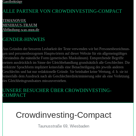
Gastbeiträge
ALLE PARTNER VON CROWDINVESTING-COMPACT
TIMANOVOX
MINIHAUS-TRAUM
Abfindung-was-nun.de
GENDER-HINWEIS
Aus Gründen der besseren Lesbarkeit der Texte verwenden wir bei Per­so­nen­be­zeich­nun­
gen und per­so­nen­be­zo­ge­nen Hauptwörtern auf dieser Website für ein allgemeingültiges
Verständnis die männliche Form (generisches Maskulinum). Entsprechende Begriffe
meinen ausdrücklich im Sinne der Gleichbehandlung grund­sätz­lich alle Geschlechter. Die
verkürzte Sprachform impliziert keinesfalls eine Benachteiligung des jeweils anderen
Geschlechts und hat nur redaktionelle Gründe. Sie beinhaltet keine Wertung, d. h. sie ist
keinesfalls dem Ausdruck nach als Geschlechterdiskriminierung oder als eine Verletzung
des Gleich­heits­grund­sat­zes misszuverstehen.
UNSERE BESUCHER ÜBER CROWDINVESTING-
COMPACT
Crowdinvesting-Compact
Taunusstraße 69, Wiesbaden