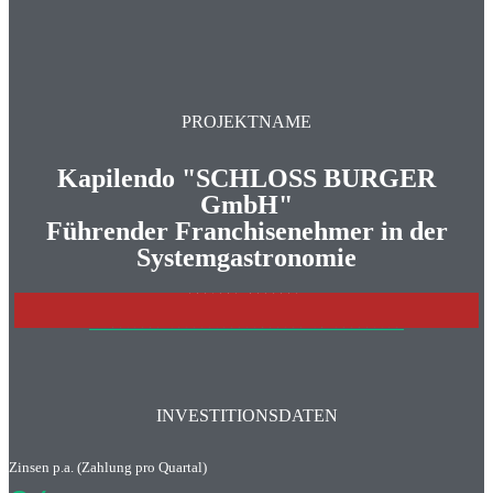
PROJEKTNAME
Kapilendo "SCHLOSS BURGER
GmbH"
Führender Franchisenehmer in der
Systemgastronomie
PROJEKT BEENDET
>>>WEITERE INVESTITONSCHANCEN IM ÜBERBLICK
INVESTITIONSDATEN
Zinsen p.a. (Zahlung pro Quartal)