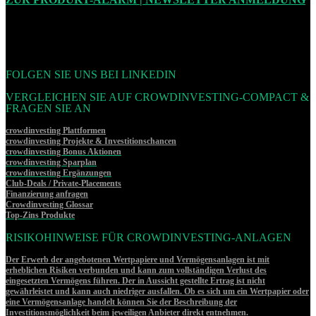
FOLGEN SIE UNS BEI LINKEDIN
VERGLEICHEN SIE AUF CROWDINVESTING-COMPACT &
FRAGEN SIE AN
crowdinvesting Plattformen
crowdinvesting Projekte & Investitionschancen
crowdinvesting Bonus Aktionen
crowdinvesting Sparplan
crowdinvesting Ergänzungen
Club-Deals / Private-Placements
Finanzierung anfragen
Crowdinvesting Glossar
Top-Zins Produkte
RISIKOHINWEISE FÜR CROWDINVESTING-ANLAGEN
Der Erwerb der angebotenen Wertpapiere und Vermögensanlagen ist mit
erheblichen Risiken verbunden und kann zum vollständigen Verlust des
eingesetzten Vermögens führen. Der in Aussicht gestellte Ertrag ist nicht
gewährleistet und kann auch niedriger ausfallen. Ob es sich um ein Wertpapier oder
eine Vermögensanlage handelt können Sie der Beschreibung der
Investitionsmöglichkeit beim jeweiligen Anbieter direkt entnehmen.