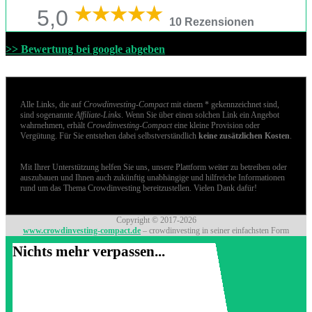
5,0
10 Rezensionen
>> Bewertung bei google abgeben
Alle Links, die auf
Crowdinvesting-Compact
mit einem * gekennzeichnet sind,
sind sogenannte
Affiliate-Links
. Wenn Sie über einen solchen Link ein Angebot
wahrnehmen, erhält
Crowdinvesting-Compact
eine kleine Provision oder
Vergütung. Für Sie entstehen dabei selbstverständlich
keine zusätzlichen Kosten
.
Mit Ihrer Unterstützung helfen Sie uns, unsere Plattform weiter zu betreiben oder
auszubauen und Ihnen auch zukünftig unabhängige und hilfreiche Informationen
rund um das Thema Crowdinvesting bereitzustellen. Vielen Dank dafür!
Copyright © 2017-2026
www.crowdinvesting-compact.de
– crowdinvesting in seiner einfachsten Form
Nichts mehr verpassen...