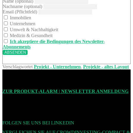
Name (optional)
Nachname (optional)
Email (Pflichtfeld)
Immobilien
Unternehmen
Umwelt & Nachhaltigkeit
Medizin & Gesundheit
Ich akzeptiere die Bedingungen des Newsletter-
Abonnements
Verschlagwortet
Projekt - Unternehmen
,
Projekte - altes Layout
ZUR PRODUKT-ALARM | NEWSLETTER ANMELDUNG
FOLGEN SIE UNS BEI LINKEDIN
VERGLEICHEN SIE AUF CROWDINVESTING-COMPACT &