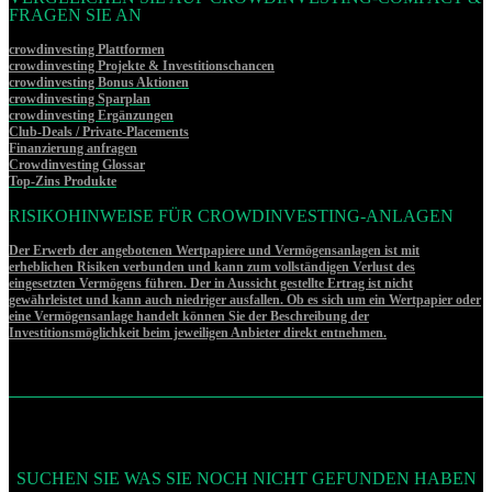
FRAGEN SIE AN
crowdinvesting Plattformen
crowdinvesting Projekte & Investitionschancen
crowdinvesting Bonus Aktionen
crowdinvesting Sparplan
crowdinvesting Ergänzungen
Club-Deals / Private-Placements
Finanzierung anfragen
Crowdinvesting Glossar
Top-Zins Produkte
RISIKOHINWEISE FÜR CROWDINVESTING-ANLAGEN
Der Erwerb der angebotenen Wertpapiere und Vermögensanlagen ist mit
erheblichen Risiken verbunden und kann zum vollständigen Verlust des
eingesetzten Vermögens führen. Der in Aussicht gestellte Ertrag ist nicht
gewährleistet und kann auch niedriger ausfallen. Ob es sich um ein Wertpapier oder
eine Vermögensanlage handelt können Sie der Beschreibung der
Investitionsmöglichkeit beim jeweiligen Anbieter direkt entnehmen.
SUCHEN SIE WAS SIE NOCH NICHT GEFUNDEN HABEN