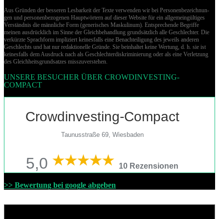
Aus Gründen der besseren Lesbarkeit der Texte verwenden wir bei Per­so­nen­be­zeich­nun­
gen und per­so­nen­be­zo­ge­nen Hauptwörtern auf dieser Website für ein allgemeingültiges
Verständnis die männliche Form (generisches Maskulinum). Entsprechende Begriffe
meinen ausdrücklich im Sinne der Gleichbehandlung grund­sätz­lich alle Geschlechter. Die
verkürzte Sprachform impliziert keinesfalls eine Benachteiligung des jeweils anderen
Geschlechts und hat nur redaktionelle Gründe. Sie beinhaltet keine Wertung, d. h. sie ist
keinesfalls dem Ausdruck nach als Geschlechterdiskriminierung oder als eine Verletzung
des Gleich­heits­grund­sat­zes misszuverstehen.
UNSERE BESUCHER ÜBER CROWDINVESTING-
COMPACT
Crowdinvesting-Compact
Taunusstraße 69, Wiesbaden
5,0
10 Rezensionen
>> Bewertung bei google abgeben