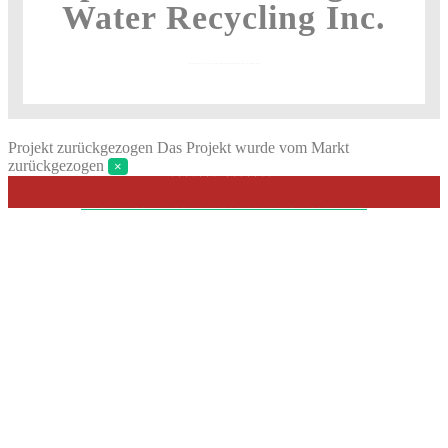
Water Recycling Inc.
Investition innovative Wasseraufbereitung für Kanada
Projekt zurückgezogen
Das Projekt wurde vom Markt
zurückgezogen
×
PROJEKT BEENDET
>>>WEITERE INVESTITONSCHANCEN IM ÜBERBLICK