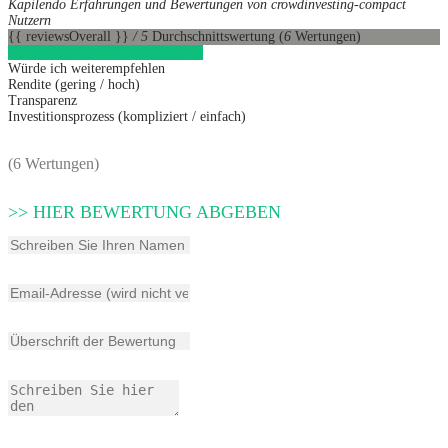
Kapilendo Erfahrungen und Bewertungen von crowdinvesting-compact
Nutzern
{{ reviewsOverall }}
/ 5
Durchschnittswertung
(
6
Wertungen)
Kapilendo
1
Direkt zum Anbieter
Würde ich weiterempfehlen
Rendite (gering / hoch)
Transparenz
Investitionsprozess (kompliziert / einfach)
(6 Wertungen)
>> HIER BEWERTUNG ABGEBEN