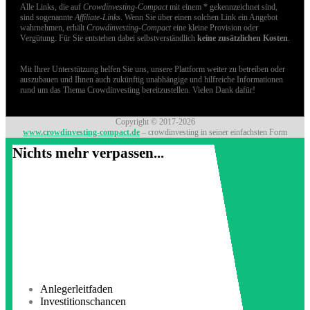
Alle Links, die auf
Crowdinvesting-Compact
mit einem * gekennzeichnet sind,
sind sogenannte
Affiliate-Links
. Wenn Sie über einen solchen Link ein Angebot
wahrnehmen, erhält
Crowdinvesting-Compact
eine kleine Provision oder
Vergütung. Für Sie entstehen dabei selbstverständlich
keine zusätzlichen Kosten
.
Mit Ihrer Unterstützung helfen Sie uns, unsere Plattform weiter zu betreiben oder
auszubauen und Ihnen auch zukünftig unabhängige und hilfreiche Informationen
rund um das Thema Crowdinvesting bereitzustellen. Vielen Dank dafür!
Copyright © 2017-2026
www.crowdinvesting-compact.de
– crowdinvesting in seiner einfachsten Form
Nichts mehr verpassen...
Anlegerleitfaden
Investitionschancen