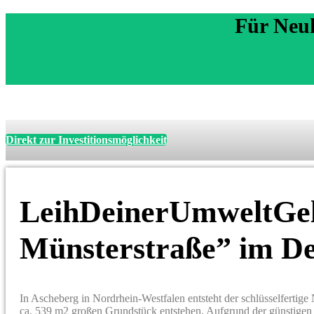
Für Neu
Direkt zur Investitionsmöglichkeit
LeihDeinerUmweltGeld
Münsterstraße” im De
In Ascheberg in Nordrhein-Westfalen entsteht der schlüsselfertig
ca. 539 m2 großen Grundstück entstehen. Aufgrund der günstigen 