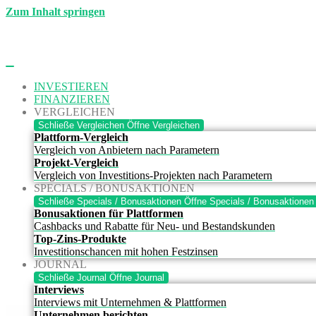
Zum Inhalt springen
INVESTIEREN
FINANZIEREN
VERGLEICHEN
Schließe Vergleichen
Öffne Vergleichen
Plattform-Vergleich
Vergleich von Anbietern nach Parametern
Projekt-Vergleich
Vergleich von Investitions-Projekten nach Parametern
SPECIALS / BONUSAKTIONEN
Schließe Specials / Bonusaktionen
Öffne Specials / Bonusaktionen
Bonusaktionen für Plattformen
Cashbacks und Rabatte für Neu- und Bestandskunden
Top-Zins-Produkte
Investitionschancen mit hohen Festzinsen
JOURNAL
Schließe Journal
Öffne Journal
Interviews
Interviews mit Unternehmen & Plattformen
Unternehmen berichten