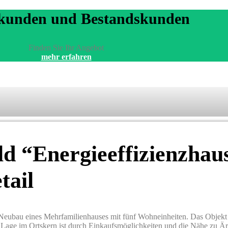
kunden und Bestandskunden
Finden Sie Ihr Angebot
mehr erfahren
 “Energieeffizienzhau
tail
e Neubau eines Mehrfamilienhauses mit fünf Wohneinheiten. Das Objekt
Lage im Ortskern ist durch Einkaufsmöglichkeiten und die Nähe zu Är