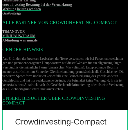
Datenschutzerklärung
crowdinvesting Beratung bei der Vermarktung
Werbung bei uns schalten
Gastbeiträge
ALLE PARTNER VON CROWDINVESTING-COMPACT
TIMANOVOX
MINIHAUS-TRAUM
Abfindung-was-nun.de
GENDER-HINWEIS
Aus Gründen der besseren Lesbarkeit der Texte verwenden wir bei Per­so­nen­be­zeich­nun­
gen und per­so­nen­be­zo­ge­nen Hauptwörtern auf dieser Website für ein allgemeingültiges
Verständnis die männliche Form (generisches Maskulinum). Entsprechende Begriffe
meinen ausdrücklich im Sinne der Gleichbehandlung grund­sätz­lich alle Geschlechter. Die
verkürzte Sprachform impliziert keinesfalls eine Benachteiligung des jeweils anderen
Geschlechts und hat nur redaktionelle Gründe. Sie beinhaltet keine Wertung, d. h. sie ist
keinesfalls dem Ausdruck nach als Geschlechterdiskriminierung oder als eine Verletzung
des Gleich­heits­grund­sat­zes misszuverstehen.
UNSERE BESUCHER ÜBER CROWDINVESTING-
COMPACT
Crowdinvesting-Compact