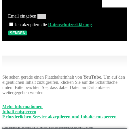
Email eingeben
Ich akzeptiere die
Datenschutzerklärung
.
SENDEN
Sie sehen gerade einen Platzhalterinhalt von
YouTube
. Um auf den
eigentlichen Inhalt zuzugreifen, klicken Sie auf die Schaltfläche
unten. Bitte beachten Sie, dass dabei Daten an Drittanbieter
weitergegeben werden.
Mehr Informationen
Inhalt entsperren
Erforderlichen Service akzeptieren und Inhalte entsperren
WEITERE DETAILS ZUR INVESTITIONSCHANCE