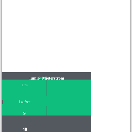
Unternehmen
lumio+Mieterstrom
Zins
Laufzeit
9
48