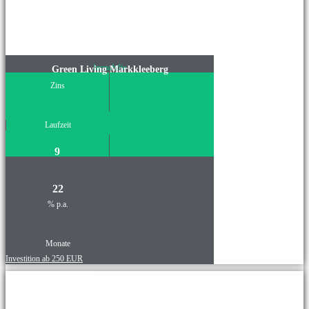
Immobilie
Green Living Markkleeberg
Zins
Laufzeit
9
22
% p.a.
Monate
Investition ab 250 EUR