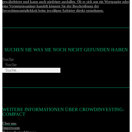
gewährleistet und kann auch niedriger ausfallen. Ob es sich um ein Wertpapier oder
eine Vermögensanlage handelt können Sie der Beschreibung der
Investitionsmöglichkeit beim jeweiligen Anbieter direkt entnehmen.
SUCHEN SIE WAS SIE NOCH NICHT GEFUNDEN HABEN
Suche
Suche
WEITERE INFORMATIONEN ÜBER CROWDINVESTING-
COMPACT
Über uns
Impressum