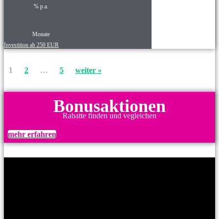
% p.a.
Monate
Investition ab 250 EUR
1
2
…
5
weiter »
Bonusaktionen
Rabatte finden und vegleichen
mehr erfahren