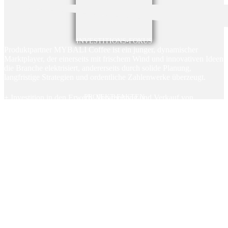
INVESTITIONS-FOKUS
Produktpartner MYBALI Coffee ist ein junger, dynamischer
Marktplayer, der einerseits mit frischem Wind und innovativen Ideen
die Branche elektrisiert, andererseits durch solide Planung,
langfristige Strategien und ordentliche Zahlenwerke überzeugt.
+ Investition in den Erwerb, Verarbeitung und Verkauf von
PROJEKT-FAKTEN
indonesischem Rohkaffee
+ Private Placements bereits erfplgreich agbeschlossen
+ Kaffeeverkauf ist weltweit ein stabiler Markt
+ Die Rückzahlung der Fundingsumme erfolgt durch freiwerdende
Abverkaufserlöse des verarbeiteten Kaffee der Marke MYBALI
zum Ende der Vertragslaufzeit
+ keine Kosten und Gebühren für AnlegerInnen