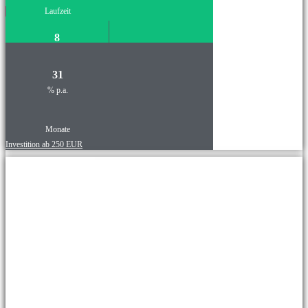
Laufzeit
8
31
% p.a.
Monate
Investition ab 250 EUR