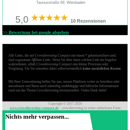
Taunusstraße 69, Wiesbaden
5,0
10 Rezensionen
>> Bewertung bei google abgeben
Alle Links, die auf
Crowdinvesting-Compact
mit einem * gekennzeichnet sind,
sind sogenannte
Affiliate-Links
. Wenn Sie über einen solchen Link ein Angebot
wahrnehmen, erhält
Crowdinvesting-Compact
eine kleine Provision oder
Vergütung. Für Sie entstehen dabei selbstverständlich
keine zusätzlichen Kosten
.
Mit Ihrer Unterstützung helfen Sie uns, unsere Plattform weiter zu betreiben oder
auszubauen und Ihnen auch zukünftig unabhängige und hilfreiche Informationen
rund um das Thema Crowdinvesting bereitzustellen. Vielen Dank dafür!
Copyright © 2017-2026
www.crowdinvesting-compact.de
– crowdinvesting in seiner einfachsten Form
Nichts mehr verpassen...