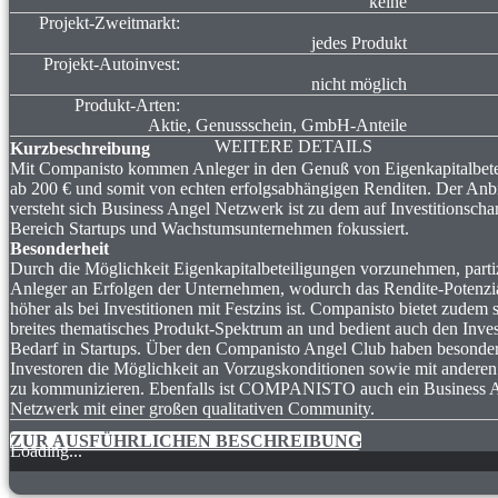
keine
Projekt-Zweitmarkt:
jedes Produkt
Projekt-Autoinvest:
nicht möglich
Produkt-Arten:
Aktie, Genussschein, GmbH-Anteile
WEITERE DETAILS
Kurzbeschreibung
Mit Companisto kommen Anleger in den Genuß von Eigenkapitalbete
ab 200 € und somit von echten erfolgsabhängigen Renditen. Der Anbi
versteht sich Business Angel Netzwerk ist zu dem auf Investitionsch
Bereich Startups und Wachstumsunternehmen fokussiert.
Besonderheit
Durch die Möglichkeit Eigenkapitalbeteiligungen vorzunehmen, partiz
Anleger an Erfolgen der Unternehmen, wodurch das Rendite-Potenzia
höher als bei Investitionen mit Festzins ist. Companisto bietet zudem 
breites thematisches Produkt-Spektrum an und bedient auch den Invest
Bedarf in Startups. Über den Companisto Angel Club haben besonder
Investoren die Möglichkeit an Vorzugskonditionen sowie mit anderen
zu kommunizieren. Ebenfalls ist COMPANISTO auch ein Business 
Netzwerk mit einer großen qualitativen Community.
ZUR AUSFÜHRLICHEN BESCHREIBUNG
Loading...