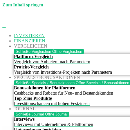
Zum Inhalt springen
INVESTIEREN
FINANZIEREN
VERGLEICHEN
Schließe Vergleichen
Öffne Vergleichen
Plattform-Vergleich
Vergleich von Anbietern nach Parametern
Projekt-Vergleich
Vergleich von Investitions-Projekten nach Parametern
SPECIALS / BONUSAKTIONEN
Schließe Specials / Bonusaktionen
Öffne Specials / Bonusaktionen
Bonusaktionen für Plattformen
Cashbacks und Rabatte für Neu- und Bestandskunden
Top-Zins-Produkte
Investitionschancen mit hohen Festzinsen
JOURNAL
Schließe Journal
Öffne Journal
Interviews
Interviews mit Unternehmen & Plattformen
Unternehmen berichten