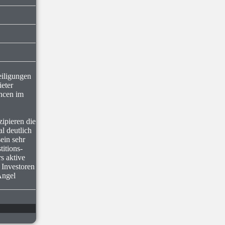
iligungen
eter
ancen im
ipieren die
l deutlich
sein sehr
itions-
s aktive
 Investoren
Angel