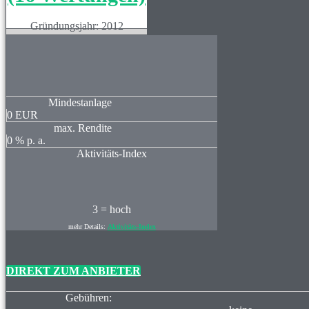
Gründungsjahr: 2012
Mindestanlage
0
EUR
max. Rendite
0
% p. a.
Aktivitäts-Index
3 = hoch
mehr Details:
Aktivitäts-Index
DIREKT ZUM ANBIETER
Gebühren: