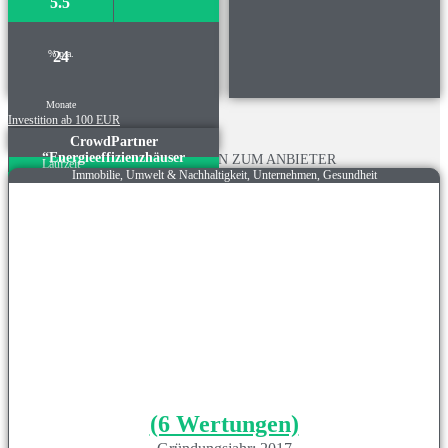
5.5
% p.a.
24
Monate
Investition ab 100 EUR
CrowdPartner
“Energieeffizienzhäuser
INFORMATIONEN ZUM ANBIETER
Laufzeit
Herrenberg”
Immobilie, Umwelt & Nachhaltigkeit, Unternehmen, Gesundheit
(6 Wertungen)