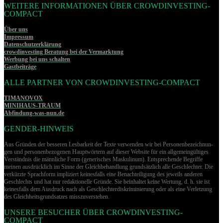
WEITERE INFORMATIONEN ÜBER CROWDINVESTING-
COMPACT
Über uns
Impressum
Datenschutzerklärung
crowdinvesting Beratung bei der Vermarktung
Werbung bei uns schalten
Gastbeiträge
ALLE PARTNER VON CROWDINVESTING-COMPACT
TIMANOVOX
MINIHAUS-TRAUM
Abfindung-was-nun.de
GENDER-HINWEIS
Aus Gründen der besseren Lesbarkeit der Texte verwenden wir bei Per­so­nen­be­zeich­nun­
gen und per­so­nen­be­zo­ge­nen Hauptwörtern auf dieser Website für ein allgemeingültiges
Verständnis die männliche Form (generisches Maskulinum). Entsprechende Begriffe
meinen ausdrücklich im Sinne der Gleichbehandlung grund­sätz­lich alle Geschlechter. Die
verkürzte Sprachform impliziert keinesfalls eine Benachteiligung des jeweils anderen
Geschlechts und hat nur redaktionelle Gründe. Sie beinhaltet keine Wertung, d. h. sie ist
keinesfalls dem Ausdruck nach als Geschlechterdiskriminierung oder als eine Verletzung
des Gleich­heits­grund­sat­zes misszuverstehen.
UNSERE BESUCHER ÜBER CROWDINVESTING-
COMPACT