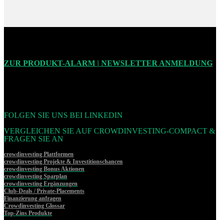
ZUR PRODUKT-ALARM | NEWSLETTER ANMELDUNG
FOLGEN SIE UNS BEI LINKEDIN
VERGLEICHEN SIE AUF CROWDINVESTING-COMPACT &
FRAGEN SIE AN
crowdinvesting Plattformen
crowdinvesting Projekte & Investitionschancen
crowdinvesting Bonus Aktionen
crowdinvesting Sparplan
crowdinvesting Ergänzungen
Club-Deals / Private-Placements
Finanzierung anfragen
Crowdinvesting Glossar
Top-Zins Produkte