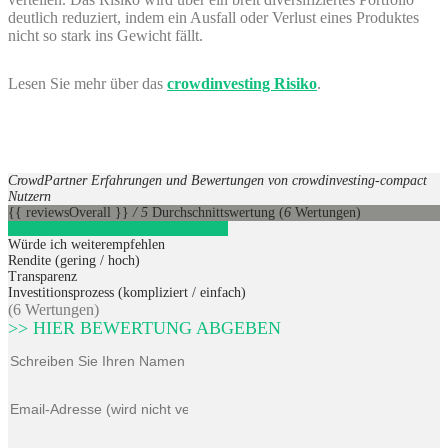
deutlich reduziert, indem ein Ausfall oder Verlust eines Produktes
nicht so stark ins Gewicht fällt.
Lesen Sie mehr über das
crowdinvesting Risiko
.
CrowdPartner Erfahrungen und Bewertungen von crowdinvesting-compact
Nutzern
{{ reviewsOverall }}
/ 5
Durchschnittswertung
(
6
Wertungen)
CrowdPartner
1
Direkt zum Anbieter
Würde ich weiterempfehlen
Rendite (gering / hoch)
Transparenz
Investitionsprozess (kompliziert / einfach)
(6 Wertungen)
>> HIER BEWERTUNG ABGEBEN