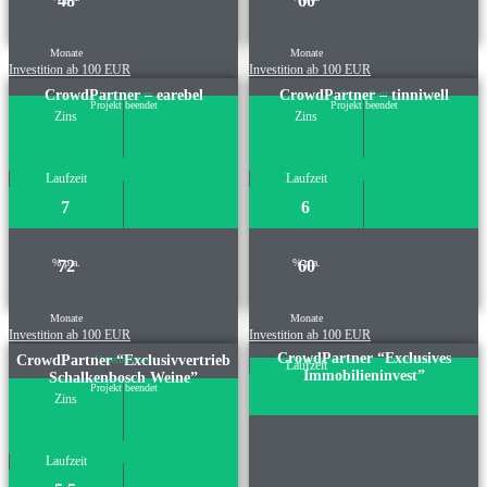
48
60
Monate
Monate
Investition ab 100 EUR
Investition ab 100 EUR
CrowdPartner – earebel
CrowdPartner – tinniwell
Unternehmen
Gesundheit
Projekt beendet
Projekt beendet
Zins
Zins
Laufzeit
Laufzeit
7
6
% p.a.
72
% p.a.
60
Monate
Monate
Investition ab 100 EUR
Investition ab 100 EUR
CrowdPartner “Exclusives
CrowdPartner “Exclusivvertrieb
Unternehmen
Laufzeit
Immobilieninvest”
Schalkenbosch Weine”
Projekt beendet
Zins
Laufzeit