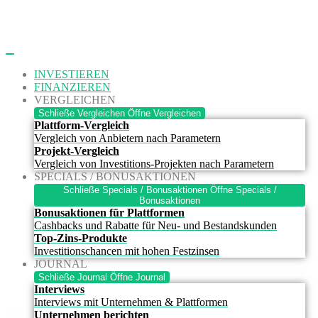
Zum
Inhalt
springen
INVESTIEREN
FINANZIEREN
VERGLEICHEN
Schließe Vergleichen
Öffne Vergleichen
Plattform-Vergleich
Vergleich von Anbietern nach Parametern
Projekt-Vergleich
Vergleich von Investitions-Projekten nach Parametern
SPECIALS / BONUSAKTIONEN
Schließe Specials / Bonusaktionen
Öffne Specials /
Bonusaktionen
Bonusaktionen für Plattformen
Cashbacks und Rabatte für Neu- und Bestandskunden
Top-Zins-Produkte
Investitionschancen mit hohen Festzinsen
JOURNAL
Schließe Journal
Öffne Journal
Interviews
Interviews mit Unternehmen & Plattformen
Unternehmen berichten