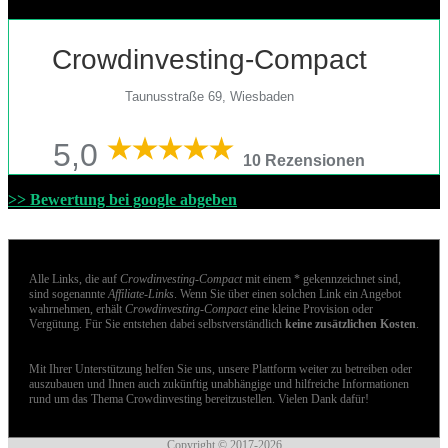
Crowdinvesting-Compact
Taunusstraße 69, Wiesbaden
5,0
10 Rezensionen
>> Bewertung bei google abgeben
Alle Links, die auf
Crowdinvesting-Compact
mit einem * gekennzeichnet sind,
sind sogenannte
Affiliate-Links
. Wenn Sie über einen solchen Link ein Angebot
wahrnehmen, erhält
Crowdinvesting-Compact
eine kleine Provision oder
Vergütung. Für Sie entstehen dabei selbstverständlich
keine zusätzlichen Kosten
.
Mit Ihrer Unterstützung helfen Sie uns, unsere Plattform weiter zu betreiben oder
auszubauen und Ihnen auch zukünftig unabhängige und hilfreiche Informationen
rund um das Thema Crowdinvesting bereitzustellen. Vielen Dank dafür!
Copyright © 2017-2026