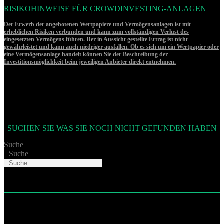
RISIKOHINWEISE FÜR CROWDINVESTING-ANLAGEN
Der Erwerb der angebotenen Wertpapiere und Vermögensanlagen ist mit
erheblichen Risiken verbunden und kann zum vollständigen Verlust des
eingesetzten Vermögens führen. Der in Aussicht gestellte Ertrag ist nicht
gewährleistet und kann auch niedriger ausfallen. Ob es sich um ein Wertpapier oder
eine Vermögensanlage handelt können Sie der Beschreibung der
Investitionsmöglichkeit beim jeweiligen Anbieter direkt entnehmen.
SUCHEN SIE WAS SIE NOCH NICHT GEFUNDEN HABEN
Suche
Suche