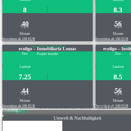
8
8.3
40
56
% p.a.
% p.a.
Monate
Monate
Investition ab 100 EUR
Investition ab 100 EUR
Umwelt & Nachhaltigkeit
Umwel
ecoligo – Inmobiliaria Lomas
ecoligo – Inst
Zins
Zins
Projekt beendet
Laufzeit
Laufzeit
7.25
8.5
44
56
% p.a.
% p.a.
Monate
Monate
Investition ab 100 EUR
Investition ab 100 EUR
INFORMATIONEN ZUM ANBIETER
Loading...
1
2
3
weiter »
Umwelt & Nachhaltigkeit