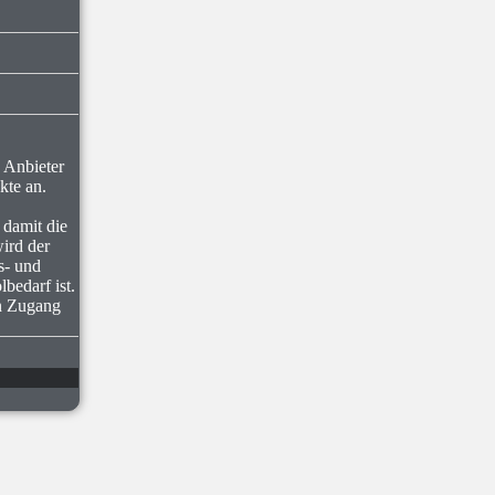
 Anbieter
kte an.
 damit die
ird der
s- und
bedarf ist.
en Zugang