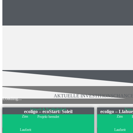
AKTUELLE INVESTITIONSCHANC
Loading...
Umwelt & Nachhaltigkeit
Umwel
ecoligo – ecoStart: Soleil
ecoligo – Llahu
Zins
Zins
Projekt beendet
Laufzeit
Laufzeit