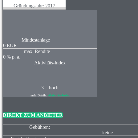
Gründungsjahr: 2017
Mindestanlage
0
EUR
max. Rendite
0
% p. a.
Aktivitäts-Index
3 = hoch
mehr Details:
Aktivitäts-Index
DIREKT ZUM ANBIETER
Gebühren:
keine