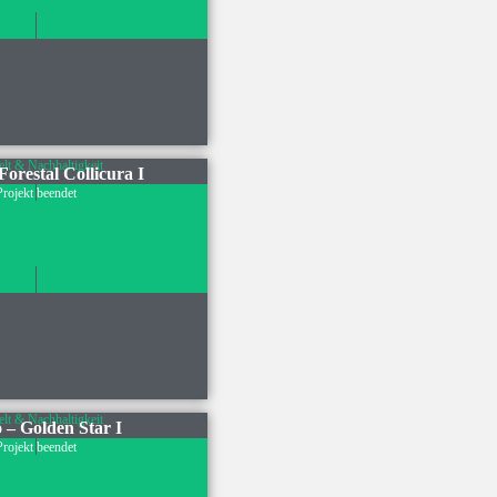
t & Nachhaltigkeit
 Forestal Collicura I
Projekt beendet
t & Nachhaltigkeit
o – Golden Star I
Projekt beendet