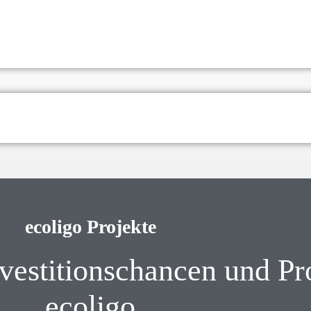
ecoligo Projekte
nvestitionschancen und P
ecoligo