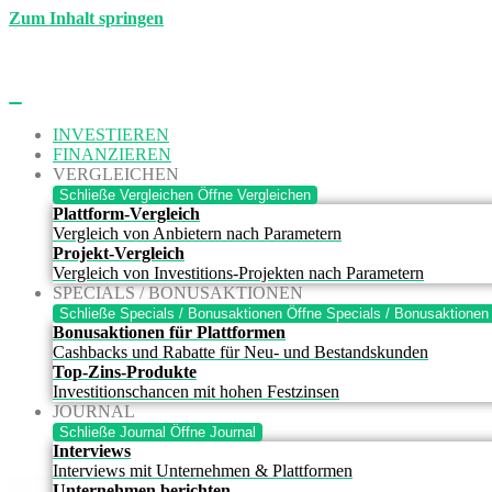
Zum Inhalt springen
INVESTIEREN
FINANZIEREN
VERGLEICHEN
Schließe Vergleichen
Öffne Vergleichen
Plattform-Vergleich
Vergleich von Anbietern nach Parametern
Projekt-Vergleich
Vergleich von Investitions-Projekten nach Parametern
SPECIALS / BONUSAKTIONEN
Schließe Specials / Bonusaktionen
Öffne Specials / Bonusaktionen
Bonusaktionen für Plattformen
Cashbacks und Rabatte für Neu- und Bestandskunden
Top-Zins-Produkte
Investitionschancen mit hohen Festzinsen
JOURNAL
Schließe Journal
Öffne Journal
Interviews
Interviews mit Unternehmen & Plattformen
Unternehmen berichten