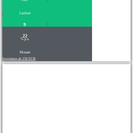
Laufzeit
9
22
% p.a.
Monate
Investition ab 250 EUR