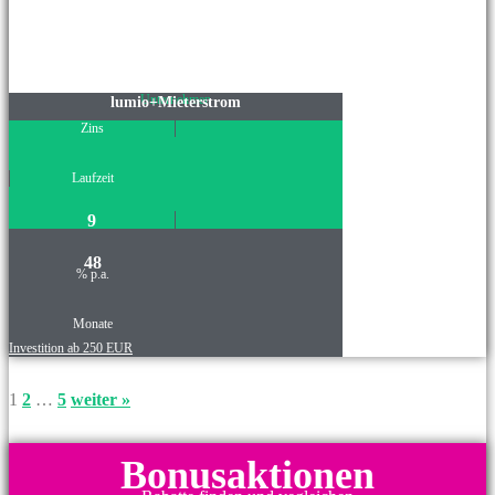
Unternehmen
lumio+Mieterstrom
Zins
Laufzeit
9
48
% p.a.
Monate
Investition ab 250 EUR
1
2
…
5
weiter »
Bonusaktionen