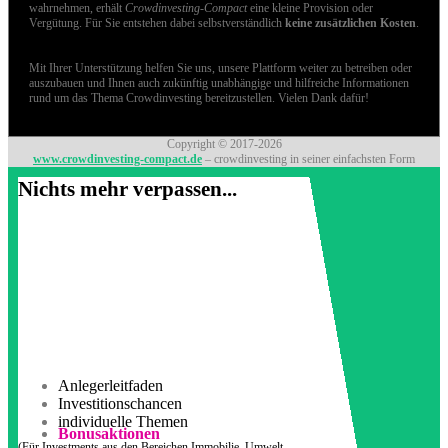
wahrnehmen, erhält
Crowdinvesting-Compact
eine kleine Provision oder
Vergütung. Für Sie entstehen dabei selbstverständlich
keine zusätzlichen Kosten
.
Mit Ihrer Unterstützung helfen Sie uns, unsere Plattform weiter zu betreiben oder
auszubauen und Ihnen auch zukünftig unabhängige und hilfreiche Informationen
rund um das Thema Crowdinvesting bereitzustellen. Vielen Dank dafür!
Copyright © 2017-2026
www.crowdinvesting-compact.de
– crowdinvesting in seiner einfachsten Form
Nichts mehr verpassen...
Anlegerleitfaden
Investitionschancen
individuelle Themen
Bonusaktionen
(Für Investments aus den Bereichen Immobilie, Umwelt,