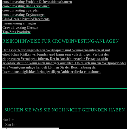
crowdinvesting Projekte & Investitionschancen
crowdinvesting Bonus Aktionen
crowdinvesting Sparplan
crowdinvesting Ergänzungen
Club-Deals / Private-Placements
Finanzierung anfragen
Crowdinvesting Glossar
Top-Zins Produkte
RISIKOHINWEISE FÜR CROWDINVESTING-ANLAGEN
Der Erwerb der angebotenen Wertpapiere und Vermögensanlagen ist mit
erheblichen Risiken verbunden und kann zum vollständigen Verlust des
eingesetzten Vermögens führen. Der in Aussicht gestellte Ertrag ist nicht
gewährleistet und kann auch niedriger ausfallen. Ob es sich um ein Wertpapier oder
eine Vermögensanlage handelt können Sie der Beschreibung der
Investitionsmöglichkeit beim jeweiligen Anbieter direkt entnehmen.
SUCHEN SIE WAS SIE NOCH NICHT GEFUNDEN HABEN
Suche
Suche