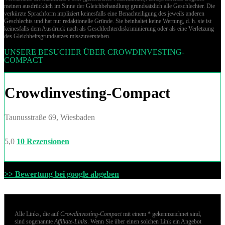
meinen ausdrücklich im Sinne der Gleichbehandlung grund­sätz­lich alle Geschlechter. Die
verkürzte Sprachform impliziert keinesfalls eine Benachteiligung des jeweils anderen
Geschlechts und hat nur redaktionelle Gründe. Sie beinhaltet keine Wertung, d. h. sie ist
keinesfalls dem Ausdruck nach als Geschlechterdiskriminierung oder als eine Verletzung
des Gleich­heits­grund­sat­zes misszuverstehen.
UNSERE BESUCHER ÜBER CROWDINVESTING-
COMPACT
Crowdinvesting-Compact
Taunusstraße 69, Wiesbaden
5,0
10 Rezensionen
>> Bewertung bei google abgeben
Alle Links, die auf
Crowdinvesting-Compact
mit einem * gekennzeichnet sind,
sind sogenannte
Affiliate-Links
. Wenn Sie über einen solchen Link ein Angebot