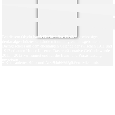
Bei diesem Objekt handelt es sich um ein zweigeschossiges,
INVESTITIONS-FOKUS
denkmalgeschütztes Gebäude mit umfangreich ausgebautem
Dachgeschoss auf dem ehemaligen Gelände der zwischen 1911 und
1913 erbauten Hutier-Kaserne. Das repräsentative Gebäude wurde
2011 – 2012 kernsaniert und für die Büro- und Praxisnutzung
umgebaut.
+ Kernsaniertes Büro-und Ärztehaus mit großem Mietermix
PROJEKT-FAKTEN
+ Gesamtmietfläche rund 3.800m²
+ Laufzeit: Flexibel handelbar über Marktplatz
+ zwei Ankermieter mit sehr guter Bonität
+ Alle Mieten unter Marktniveau – Steigerungspotenzial möglich
+ Büroﬂächen ﬂexibel nutzbar durch individuelle Anpassung der
Raumaufteilung
+ Sehr gute Verkehrsanbindungen an den ÖPNV
+ Keine Kosten oder Gebühren für Anleger