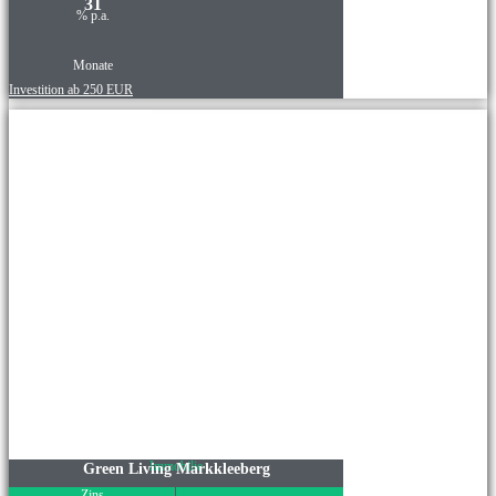
31
% p.a.
Monate
Investition ab 250 EUR
Immobilie
Green Living Markkleeberg
Zins