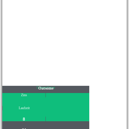
Unternehmen
Oatsome
Zins
Laufzeit
8