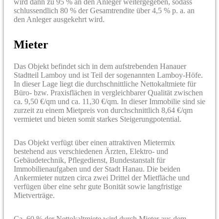
wird dann zu 95 % an den Anleger weitergegeben, sodass
schlussendlich 80 % der Gesamtrendite über 4,5 % p. a. an
den Anleger ausgekehrt wird.
Mieter
Das Objekt befindet sich in dem aufstrebenden Hanauer
Stadtteil Lamboy und ist Teil der sogenannten Lamboy-Höfe.
In dieser Lage liegt die durchschnittliche Nettokaltmiete für
Büro- bzw. Praxisflächen in vergleichbarer Qualität zwischen
ca. 9,50 €/qm und ca. 11,30 €/qm. In dieser Immobilie sind sie
zurzeit zu einem Mietpreis von durchschnittlich 8,64 €/qm
vermietet und bieten somit starkes Steigerungpotential.
Das Objekt verfügt über einen attraktiven Mietermix
bestehend aus verschiedenen Ärzten, Elektro- und
Gebäudetechnik, Pflegedienst, Bundestanstalt für
Immobilienaufgaben und der Stadt Hanau. Die beiden
Ankermieter nutzen circa zwei Drittel der Mietfläche und
verfügen über eine sehr gute Bonität sowie langfristige
Mietverträge.
Ca. 60 % der Nettokaltmiete wird durch Mieter aus dem