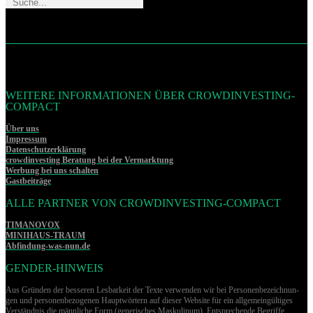
WEITERE INFORMATIONEN ÜBER CROWDINVESTING-
COMPACT
Über uns
Impressum
Datenschutzerklärung
crowdinvesting Beratung bei der Vermarktung
Werbung bei uns schalten
Gastbeiträge
ALLE PARTNER VON CROWDINVESTING-COMPACT
TIMANOVOX
MINIHAUS-TRAUM
Abfindung-was-nun.de
GENDER-HINWEIS
Aus Gründen der besseren Lesbarkeit der Texte verwenden wir bei Per­so­nen­be­zeich­nun­
gen und per­so­nen­be­zo­ge­nen Hauptwörtern auf dieser Website für ein allgemeingültiges
Verständnis die männliche Form (generisches Maskulinum). Entsprechende Begriffe