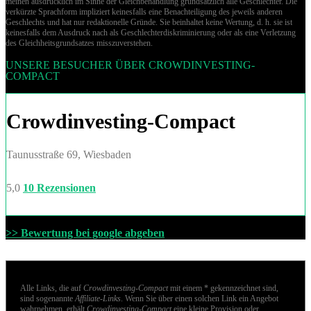
meinen ausdrücklich im Sinne der Gleichbehandlung grund­sätz­lich alle Geschlechter. Die
verkürzte Sprachform impliziert keinesfalls eine Benachteiligung des jeweils anderen
Geschlechts und hat nur redaktionelle Gründe. Sie beinhaltet keine Wertung, d. h. sie ist
keinesfalls dem Ausdruck nach als Geschlechterdiskriminierung oder als eine Verletzung
des Gleich­heits­grund­sat­zes misszuverstehen.
UNSERE BESUCHER ÜBER CROWDINVESTING-
COMPACT
Crowdinvesting-Compact
Taunusstraße 69, Wiesbaden
5,0
10 Rezensionen
>> Bewertung bei google abgeben
Alle Links, die auf
Crowdinvesting-Compact
mit einem * gekennzeichnet sind,
sind sogenannte
Affiliate-Links
. Wenn Sie über einen solchen Link ein Angebot
wahrnehmen, erhält
Crowdinvesting-Compact
eine kleine Provision oder