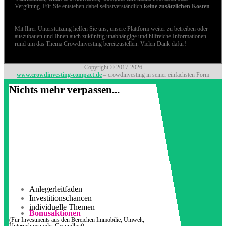
Vergütung. Für Sie entstehen dabei selbstverständlich
keine zusätzlichen Kosten
.
Mit Ihrer Unterstützung helfen Sie uns, unsere Plattform weiter zu betreiben oder
auszubauen und Ihnen auch zukünftig unabhängige und hilfreiche Informationen
rund um das Thema Crowdinvesting bereitzustellen. Vielen Dank dafür!
Copyright © 2017-2026
www.crowdinvesting-compact.de
– crowdinvesting in seiner einfachsten Form
Nichts mehr verpassen...
Anlegerleitfaden
Investitionschancen
individuelle Themen
Bonusaktionen
(Für Investments aus den Bereichen Immobilie, Umwelt,