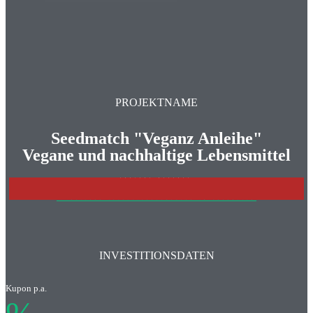
PROJEKTNAME
Seedmatch "Veganz Anleihe"
Vegane und nachhaltige Lebensmittel
PROJEKT BEENDET
>>>WEITERE INVESTITONSCHANCEN IM ÜBERBLICK
INVESTITIONSDATEN
Kupon p.a.