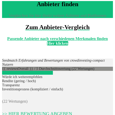
Anbieter finden
Vergleichen Sie hier direkt weitere Anbieter und Plattformen
Zum Anbieter-Vergleich
Passende Anbieter nach verschiedenen Merkmalen finden
Hier klicken
Seedmatch Erfahrungen und Bewertungen von crowdinvesting-compact
Nutzern
{{ reviewsOverall }}
/ 5
Durchschnittswertung
(
22
Wertungen)
Seedmatch
1
Direkt zum Anbieter
Würde ich weiterempfehlen
Rendite (gering / hoch)
Transparenz
Investitionsprozess (kompliziert / einfach)
(22 Wertungen)
>> HIER BEWERTUNG ABGEBEN