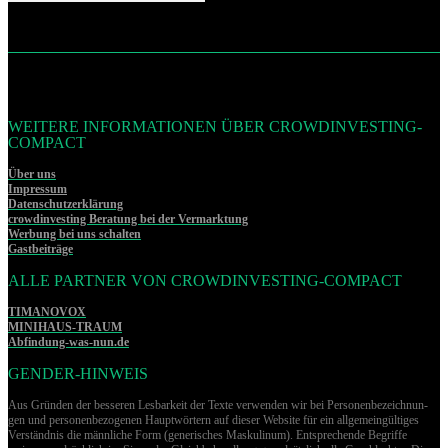
WEITERE INFORMATIONEN ÜBER CROWDINVESTING-
COMPACT
Über uns
Impressum
Datenschutzerklärung
crowdinvesting Beratung bei der Vermarktung
Werbung bei uns schalten
Gastbeiträge
ALLE PARTNER VON CROWDINVESTING-COMPACT
TIMANOVOX
MINIHAUS-TRAUM
Abfindung-was-nun.de
GENDER-HINWEIS
Aus Gründen der besseren Lesbarkeit der Texte verwenden wir bei Per­so­nen­be­zeich­nun­
gen und per­so­nen­be­zo­ge­nen Hauptwörtern auf dieser Website für ein allgemeingültiges
Verständnis die männliche Form (generisches Maskulinum). Entsprechende Begriffe