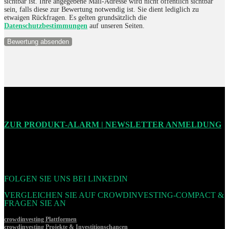
sichtbar ist. Ihre angegebene Mail-Adresse wird nicht öffentlich sichtbar
sein, falls diese zur Bewertung notwendig ist. Sie dient lediglich zu
etwaigen Rückfragen. Es gelten grundsätzlich die
Datenschutzbestimmungen
auf unseren Seiten.
ZUR PRODUKT-ALARM | NEWSLETTER ANMELDUNG
FOLGEN SIE UNS BEI LINKEDIN
VERGLEICHEN SIE AUF CROWDINVESTING-COMPACT &
FRAGEN SIE AN
crowdinvesting Plattformen
crowdinvesting Projekte & Investitionschancen