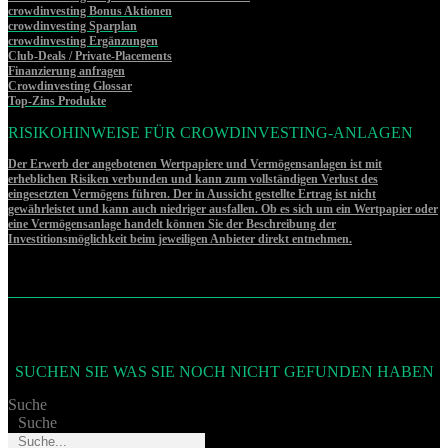
crowdinvesting Bonus Aktionen
crowdinvesting Sparplan
crowdinvesting Ergänzungen
Club-Deals / Private-Placements
Finanzierung anfragen
Crowdinvesting Glossar
Top-Zins Produkte
RISIKOHINWEISE FÜR CROWDINVESTING-ANLAGEN
Der Erwerb der angebotenen Wertpapiere und Vermögensanlagen ist mit
erheblichen Risiken verbunden und kann zum vollständigen Verlust des
eingesetzten Vermögens führen. Der in Aussicht gestellte Ertrag ist nicht
gewährleistet und kann auch niedriger ausfallen. Ob es sich um ein Wertpapier oder
eine Vermögensanlage handelt können Sie der Beschreibung der
Investitionsmöglichkeit beim jeweiligen Anbieter direkt entnehmen.
SUCHEN SIE WAS SIE NOCH NICHT GEFUNDEN HABEN
Suche
Suche